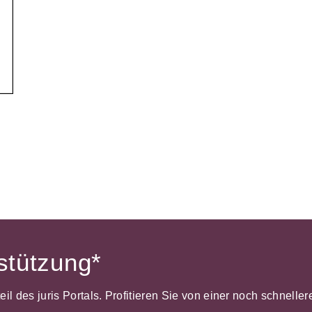
Wettbewerb
IT-und Medienrecht
Immaterialg
Kanzleimanagement
Zivil- und Z
Medizinrecht
Miet- und
Wohneigentumsrecht
rstützung*
dteil des juris Portals. Profitieren Sie von einer noch schnel