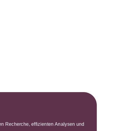
s- und
üterrecht
ivilprozessrecht
leren Recherche, effizienten Analysen und