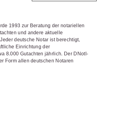
IS AKADEMIE
biet passen.
rde 1993 zur Beratung der notariellen
fiziert und zertifiziert: Online-
tachten und andere aktuelle
bildungen
für Fachanwälte
in
. Jeder deutsche Notar ist berechtigt,
 wichtigen Fachgebieten.
 Dienstrecht
tliche Einrichtung der
 8.000 Gutachten jährlich. Der DNotI-
 Recht
ger Form allen deutschen Notaren
mehr erfahren
sjuristen
ht
Online-Produktberater starten
Alle Kontaktmöglichkeiten
gsrecht