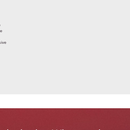
e
te
sive