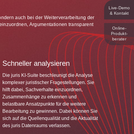
Live‑Demo
& Kontakt
 sondern auch bei der Weiterverarbeitung der
te einzuordnen, Argumentationen transparent
Online-
Produkt­
berater
Schneller analysieren
Die juris KI-Suite beschleunigt die Analyse
komplexer juristischer Fragestellungen. Sie
hilft dabei, Sachverhalte einzuordnen,
Zusammenhänge zu erkennen und
belastbare Ansatzpunkte für die weitere
Bearbeitung zu gewinnen. Dabei können Sie
sich auf die Quellenqualität und die Aktualität
des juris Datenraums verlassen.