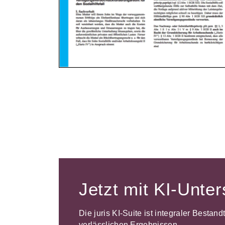
Jetzt mit KI-Unte
Die juris KI-Suite ist integraler Bestan
verlässlichen Ergebnissen.