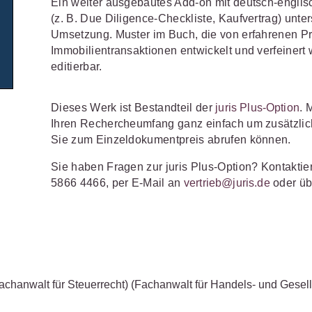
Ein weiter ausgebautes Add-on mit deutsch-englis
Wettbewerb
(z. B. Due Diligence-Checkliste, Kaufvertrag) unter
IT-und Medienrecht
Immaterialg
Umsetzung. Muster im Buch, die von erfahrenen Pr
Immobilientransaktionen entwickelt und verfeinert 
Kanzleimanagement
Zivil- und Z
editierbar.
Medizinrecht
Dieses Werk ist Bestandteil der
juris Plus-Option
. 
Miet- und
Ihren Rechercheumfang ganz einfach um zusätzliche
Wohneigentumsrecht
Sie zum Einzeldokumentpreis abrufen können.
Sie haben Fragen zur juris Plus-Option? Kontaktie
5866 4466, per E-Mail an
vertrieb@juris.de
oder üb
achanwalt für Steuerrecht)
(Fachanwalt für Handels- und Gesell