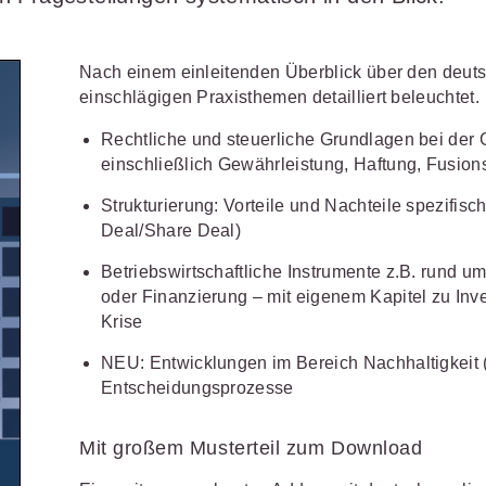
Schulungen und Termine
Öffentliche Verwaltung
r Sie
Fachgebiete
ds -
Vereine und Verbände
JURIS BUSINESS
JUR
ch
Finden Sie Lösungen und Inhalte, die zu Ihrem Fachge
Nach einem einleitenden Überblick über den deuts
uell,
Unternehmen
einschlägigen Praxisthemen detailliert beleuchtet.
WEITERE SERVICES
Praxisnah und intuitiv: Schutz vor
Quali
Arbeitsrecht
Notare
t.
nen
rechtlichen Risiken
für Unternehmen,
Fort
erten
Rechtliche und steuerliche Grundlagen bei der 
Referendariat
FAQ
n
Institutionen und Steuerberater
.
allen
Außenwirtschaftsrecht
Öffentliches
rne
einschließlich Gewährleistung, Haftung, Fusions
onals
.
lio
juris
Studium und Hochschule
Downloads
n
Bankrecht
Öffentliches
Strukturierung: Vorteile und Nachteile spezifisc
Veranstaltungen
Deal/Share Deal)
Compliance
Sozialrecht
mehr erfahren
Betriebswirtschaftliche Instrumente z.B. rund 
juris PraxisReporte
Datenschutzrecht
Steuerrecht
oder Finanzierung – mit eigenem Kapitel zu Inve
Krise
Erbrecht
Strafrecht
NEU: Entwicklungen im Bereich Nachhaltigkeit
Familienrecht
Unternehmen
Entscheidungsprozesse
Handels- und
Verkehrsrec
81 5866-4466
(Mo-Do 9-18 Uhr, Fr 9-17
Gesellschaftsrecht
Mit großem Musterteil zum Download
Versicherun
ne-Produktberater für eine erste
ter
0681 5866-4422
(Mo-Fr 8-18 Uhr).
Insolvenzrecht