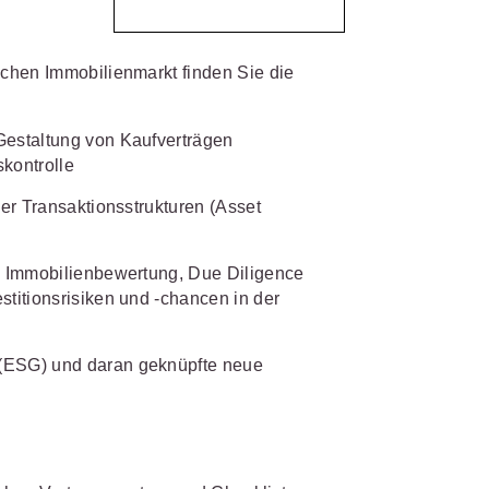
IS AKADEMIE
biet passen.
chen Immobilienmarkt finden Sie die
fiziert und zertifiziert: Online-
bildungen
für Fachanwälte
in
Gestaltung von Kaufverträgen
 wichtigen Fachgebieten.
 Dienstrecht
kontrolle
 Recht
her Transaktionsstrukturen (Asset
mehr erfahren
um Immobilienbewertung, Due Diligence
stitionsrisiken und -chancen in der
 (ESG) und daran geknüpfte neue
sjuristen
ht
Online-Produktberater starten
Alle Kontaktmöglichkeiten
gsrecht