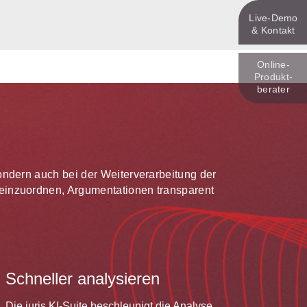
Live‑Demo
& Kontakt
Online-
Produkt­
berater
 sondern auch bei der Weiterverarbeitung der
te einzuordnen, Argumentationen transparent
Schneller analysieren
Die juris KI-Suite beschleunigt die Analyse