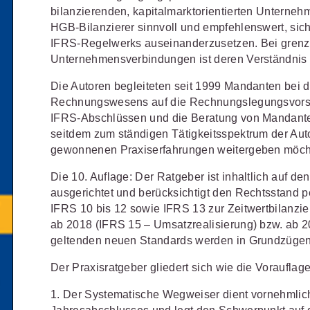
Schulungen und Termine
Öffentliche Verwaltung
r Sie
bilanzierenden, kapitalmarktorientierten Unternehm
Fachgebiete
ds -
HGB-Bilanzierer sinnvoll und empfehlenswert, sich
Vereine und Verbände
JURIS BUSINESS
JUR
ch
Finden Sie Lösungen und Inhalte, die zu Ihrem Fachge
IFRS-Regelwerks auseinanderzusetzen. Bei grenz
uell,
Unternehmensverbindungen ist deren Verständnis
Unternehmen
WEITERE SERVICES
Praxisnah und intuitiv: Schutz vor
Quali
Arbeitsrecht
Notare
t.
nen
rechtlichen Risiken
für Unternehmen,
Fort
erten
Die Autoren begleiteten seit 1999 Mandanten bei 
Referendariat
FAQ
n
Institutionen und Steuerberater
.
allen
Außenwirtschaftsrecht
Öffentliches
rne
Rechnungswesens auf die Rechnungslegungsvorsch
onals
.
lio
juris
Studium und Hochschule
IFRS-Abschlüssen und die Beratung von Mandante
Downloads
n
Bankrecht
Öffentliches
seitdem zum ständigen Tätigkeitsspektrum der Aut
Veranstaltungen
gewonnenen Praxiserfahrungen weitergeben möch
Compliance
Sozialrecht
mehr erfahren
juris PraxisReporte
Die 10. Auflage: Der Ratgeber ist inhaltlich auf 
Datenschutzrecht
Steuerrecht
ausgerichtet und berücksichtigt den Rechtsstand 
Erbrecht
Strafrecht
IFRS 10 bis 12 sowie IFRS 13 zur Zeitwertbilanzi
ab 2018 (IFRS 15 – Umsatzrealisierung) bzw. ab 2
Familienrecht
Unternehmen
geltenden neuen Standards werden in Grundzügen 
Handels- und
Verkehrsrec
81 5866-4466
(Mo-Do 9-18 Uhr, Fr 9-17
Der Praxisratgeber gliedert sich wie die Vorauflage
Gesellschaftsrecht
Versicherun
ne-Produktberater für eine erste
ter
0681 5866-4422
(Mo-Fr 8-18 Uhr).
1. Der Systematische Wegweiser dient vornehmlich
Insolvenzrecht