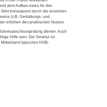
ie in der Praxis relevanten
s- und
ehend dem Aufbau eines für den
üterrecht
führt konsequent durch die einzelnen
eise (z.B. Gestaltungs- und
ivilprozessrecht
der erhöhen den praktischen Nutzen.
e Jahresabschlussprüfung dienen. Auch
ige Hilfe sein. Die Struktur ist
 Mittelstand typischen HGB-