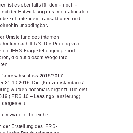
en ist es ebenfalls für den – noch –
 mit der Entwicklung des internationalen
IS AKADEMIE
biet passen.
überschreitenden Transaktionen und
 ohnehin unabdingbar.
fiziert und zertifiziert: Online-
bildungen
für Fachanwälte
in
der Umstellung des internen
 wichtigen Fachgebieten.
 Dienstrecht
riften nach IFRS. Die Prüfung von
n in IFRS-Fragestellungen gehört
 Recht
oren, die auf diesem Wege ihre
ten.
mehr erfahren
den Jahresabschluss 2016/2017
per 31.10.2016. Die „Konzernstandards“
erung wurden nochmals ergänzt. Die erst
019 (IFRS 16 – Leasingbilanzierung)
sjuristen
dargestellt.
ht
n in zwei Teilbereiche:
Online-Produktberater starten
Alle Kontaktmöglichkeiten
gsrecht
 der Erstellung des IFRS-