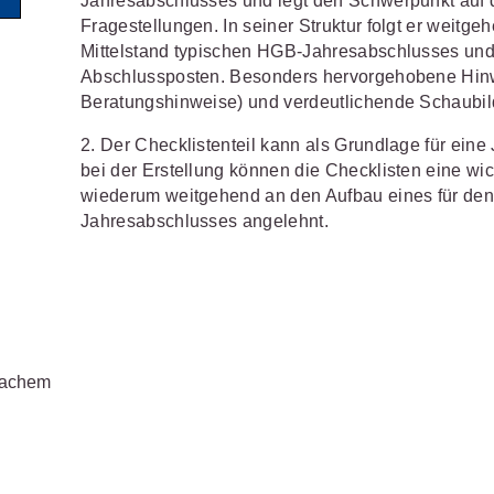
Jahresabschlusses und legt den Schwerpunkt auf d
Wettbewerb
Fragestellungen. In seiner Struktur folgt er weitg
IT-und Medienrecht
Immaterialg
Mittelstand typischen HGB-Jahresabschlusses und 
Abschlussposten. Besonders hervorgehobene Hinw
Kanzleimanagement
Zivil- und Z
Beratungshinweise) und verdeutlichende Schaubil
Medizinrecht
2. Der Checklistenteil kann als Grundlage für ein
bei der Erstellung können die Checklisten eine wicht
Miet- und
wiederum weitgehend an den Aufbau eines für den
Wohneigentumsrecht
Jahresabschlusses angelehnt.
Bachem