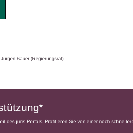
Wettbewerb
IT-und Medienrecht
Immaterialg
Kanzleimanagement
Zivil- und Z
Medizinrecht
Miet- und
Wohneigentumsrecht
Jürgen Bauer
(Regierungsrat)
rstützung*
dteil des juris Portals. Profitieren Sie von einer noch schnel