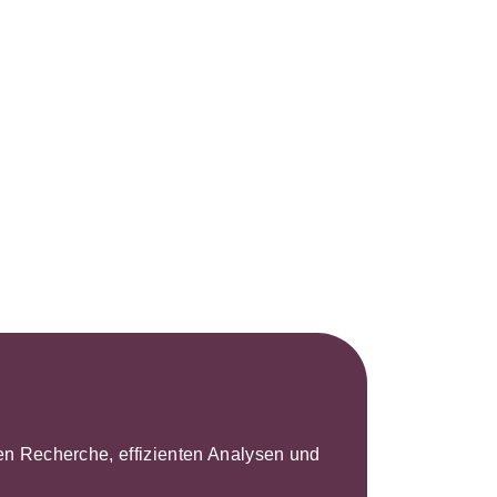
s- und
üterrecht
ivilprozessrecht
leren Recherche, effizienten Analysen und