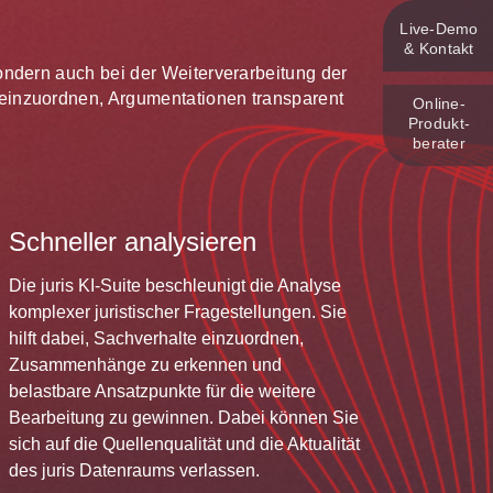
Live‑Demo
& Kontakt
 sondern auch bei der Weiterverarbeitung der
te einzuordnen, Argumentationen transparent
Online-
Produkt­
berater
Schneller analysieren
Die juris KI-Suite beschleunigt die Analyse
komplexer juristischer Fragestellungen. Sie
hilft dabei, Sachverhalte einzuordnen,
Zusammenhänge zu erkennen und
belastbare Ansatzpunkte für die weitere
Bearbeitung zu gewinnen. Dabei können Sie
sich auf die Quellenqualität und die Aktualität
des juris Datenraums verlassen.