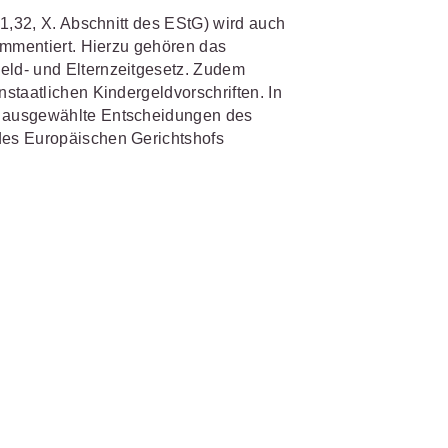
31,32, X. Abschnitt des EStG) wird auch
ommentiert. Hierzu gehören das
IS AKADEMIE
biet passen.
ld- und Elternzeitgesetz. Zudem
fiziert und zertifiziert: Online-
staatlichen Kindergeldvorschriften. In
bildungen
für Fachanwälte
in
 ausgewählte Entscheidungen des
 wichtigen Fachgebieten.
 Dienstrecht
des Europäischen Gerichtshofs
 Recht
mehr erfahren
sjuristen
ht
Online-Produktberater starten
Alle Kontaktmöglichkeiten
gsrecht