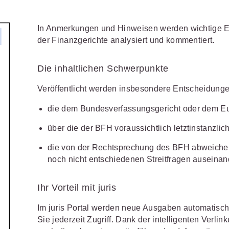
Schulungen und Termine
Öffentliche Verwaltung
r Sie
Fachgebiete
ds -
Vereine und Verbände
JURIS BUSINESS
JUR
ch
In Anmerkungen und Hinweisen werden wichtige E
Finden Sie Lösungen und Inhalte, die zu Ihrem Fachge
uell,
der Finanzgerichte analysiert und kommentiert.
Unternehmen
WEITERE SERVICES
Praxisnah und intuitiv: Schutz vor
Quali
Arbeitsrecht
Notare
t.
nen
rechtlichen Risiken
für Unternehmen,
Fort
erten
Referendariat
FAQ
n
Institutionen und Steuerberater
.
allen
Die inhaltlichen Schwerpunkte
Außenwirtschaftsrecht
Öffentliches
rne
onals
.
lio
juris
Studium und Hochschule
Downloads
Veröffentlicht werden insbesondere Entscheidunge
n
Bankrecht
Öffentliches
Veranstaltungen
die dem Bundesverfassungsgericht oder dem E
Compliance
Sozialrecht
mehr erfahren
über die der BFH voraussichtlich letztinstanzlic
juris PraxisReporte
Datenschutzrecht
Steuerrecht
die von der Rechtsprechung des BFH abweichen 
Erbrecht
Strafrecht
noch nicht entschiedenen Streitfragen auseinan
Familienrecht
Unternehmen
Ihr Vorteil mit juris
Handels- und
Verkehrsrec
81 5866-4466
(Mo-Do 9-18 Uhr, Fr 9-17
Gesellschaftsrecht
Im juris Portal werden neue Ausgaben automatisch 
Versicherun
ne-Produktberater für eine erste
ter
0681 5866-4422
(Mo-Fr 8-18 Uhr).
Sie jederzeit Zugriff. Dank der intelligenten Verlink
Insolvenzrecht