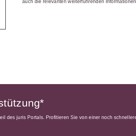
auch die relevanten weiterführenden Informatione
Wettbewerb
IT-und Medienrecht
Immaterialg
Kanzleimanagement
Zivil- und Z
Medizinrecht
Miet- und
Wohneigentumsrecht
rstützung*
dteil des juris Portals. Profitieren Sie von einer noch schnel