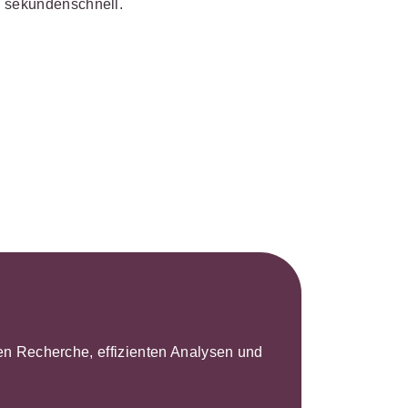
n sekundenschnell.
s- und
üterrecht
ivilprozessrecht
leren Recherche, effizienten Analysen und