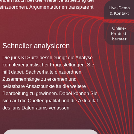
 sondern auch bei der Weiterverarbeitung der
te einzuordnen, Argumentationen transparent
Live‑Demo
& Kontakt
Online-
Produkt­
berater
Schneller analysieren
Die juris KI-Suite beschleunigt die Analyse
komplexer juristischer Fragestellungen. Sie
hilft dabei, Sachverhalte einzuordnen,
Zusammenhänge zu erkennen und
belastbare Ansatzpunkte für die weitere
Bearbeitung zu gewinnen. Dabei können Sie
sich auf die Quellenqualität und die Aktualität
des juris Datenraums verlassen.