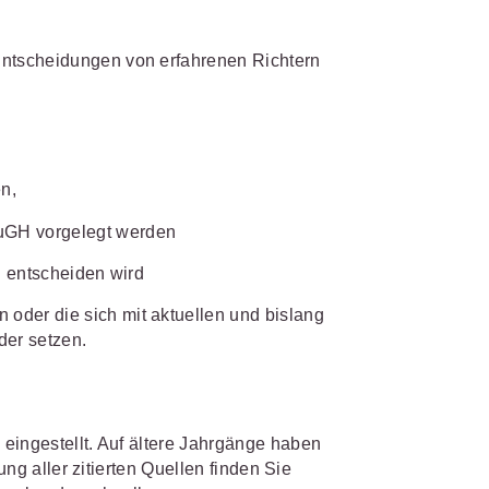
IS AKADEMIE
ntscheidungen von erfahrenen Richtern
biet passen.
fiziert und zertifiziert: Online-
bildungen
für Fachanwälte
in
 wichtigen Fachgebieten.
 Dienstrecht
n,
 Recht
uGH vorgelegt werden
mehr erfahren
h entscheiden wird
oder die sich mit aktuellen und bislang
der setzen.
sjuristen
ht
Online-Produktberater starten
eingestellt. Auf ältere Jahrgänge haben
Alle Kontaktmöglichkeiten
gsrecht
ung aller zitierten Quellen finden Sie