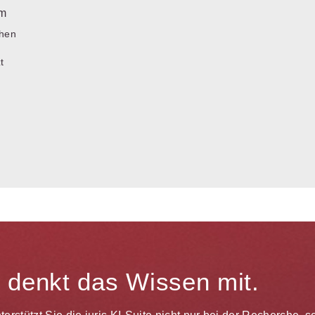
um
chen
t
te denkt das Wissen mit.