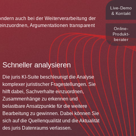
Live‑Demo
& Kontakt
 sondern auch bei der Weiterverarbeitung der
te einzuordnen, Argumentationen transparent
Online-
Produkt­
berater
Schneller analysieren
Die juris KI-Suite beschleunigt die Analyse
komplexer juristischer Fragestellungen. Sie
hilft dabei, Sachverhalte einzuordnen,
Zusammenhänge zu erkennen und
belastbare Ansatzpunkte für die weitere
Bearbeitung zu gewinnen. Dabei können Sie
sich auf die Quellenqualität und die Aktualität
des juris Datenraums verlassen.