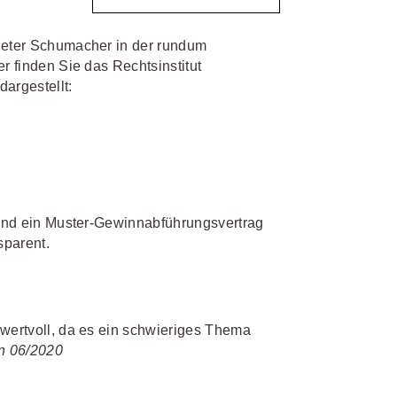
 Peter Schumacher in der rundum
IS AKADEMIE
biet passen.
r finden Sie das Rechtsinstitut
fiziert und zertifiziert: Online-
argestellt:
bildungen
für Fachanwälte
in
 wichtigen Fachgebieten.
 Dienstrecht
 Recht
mehr erfahren
l und ein Muster-Gewinnabführungsvertrag
parent.
sjuristen
 wertvoll, da es ein schwieriges Thema
ht
in 06/2020
Online-Produktberater starten
Alle Kontaktmöglichkeiten
gsrecht