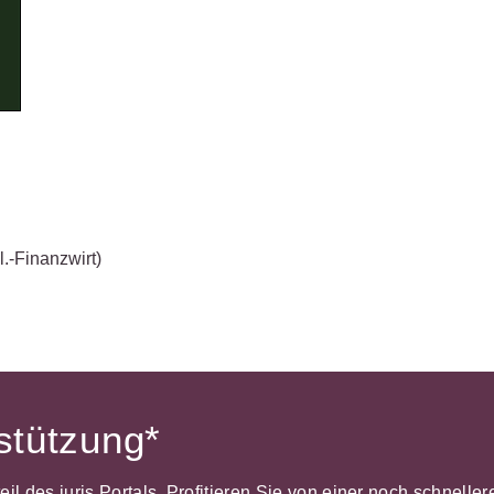
Wettbewerb
IT-und Medienrecht
Immaterialg
Kanzleimanagement
Zivil- und Z
Medizinrecht
Miet- und
Wohneigentumsrecht
l.-Finanzwirt)
rstützung*
dteil des juris Portals. Profitieren Sie von einer noch schnel