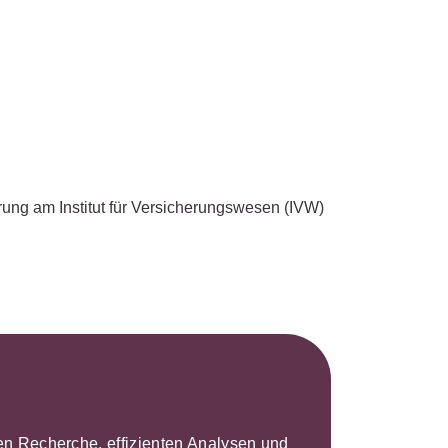
s- und
üterrecht
ivilprozessrecht
rung am Institut für Versicherungswesen (IVW)
leren Recherche, effizienten Analysen und