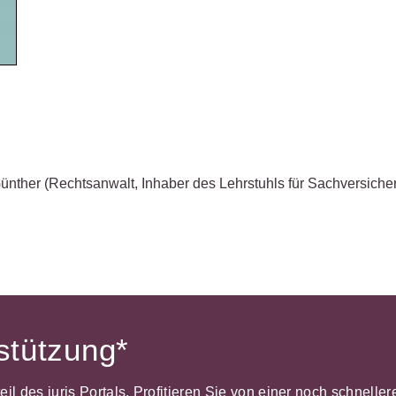
Wettbewerb
IT-und Medienrecht
Immaterialg
Kanzleimanagement
Zivil- und Z
Medizinrecht
Miet- und
Wohneigentumsrecht
Günther
(Rechtsanwalt, Inhaber des Lehrstuhls für Sachversiche
rstützung*
dteil des juris Portals. Profitieren Sie von einer noch schnel