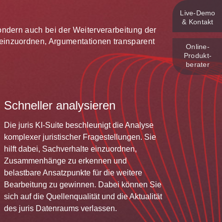
Live‑Demo
& Kontakt
 sondern auch bei der Weiterverarbeitung der
te einzuordnen, Argumentationen transparent
Online-
Produkt­
berater
Schneller analysieren
Die juris KI-Suite beschleunigt die Analyse
komplexer juristischer Fragestellungen. Sie
hilft dabei, Sachverhalte einzuordnen,
Zusammenhänge zu erkennen und
belastbare Ansatzpunkte für die weitere
Bearbeitung zu gewinnen. Dabei können Sie
sich auf die Quellenqualität und die Aktualität
des juris Datenraums verlassen.