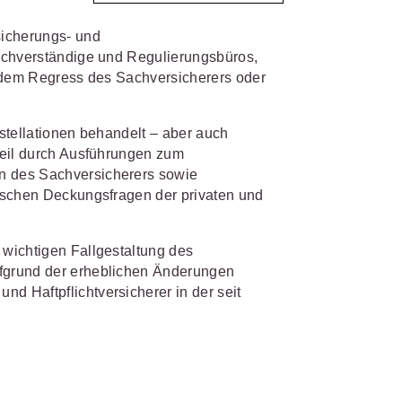
sicherungs- und
IS AKADEMIE
biet passen.
achverständige und Regulierungsbüros,
t dem Regress des Sachversicherers oder
fiziert und zertifiziert: Online-
bildungen
für Fachanwälte
in
 wichtigen Fachgebieten.
 Dienstrecht
stellationen behandelt – aber auch
teil durch Ausführungen zum
 Recht
n des Sachversicherers sowie
ischen Deckungsfragen der privaten und
mehr erfahren
wichtigen Fallgestaltung des
fgrund der erheblichen Änderungen
 Haftpflichtversicherer in der seit
sjuristen
ht
Online-Produktberater starten
Alle Kontaktmöglichkeiten
gsrecht