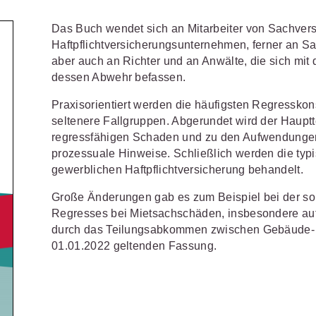
Schulungen und Termine
Öffentliche Verwaltung
r Sie
Fachgebiete
ds -
Das Buch wendet sich an Mitarbeiter von Sachver
Vereine und Verbände
JURIS BUSINESS
JUR
ch
Finden Sie Lösungen und Inhalte, die zu Ihrem Fachge
Haftpflichtversicherungsunternehmen, ferner an S
uell,
aber auch an Richter und an Anwälte, die sich mi
Unternehmen
WEITERE SERVICES
Praxisnah und intuitiv: Schutz vor
Quali
Arbeitsrecht
Notare
t.
dessen Abwehr befassen.
nen
rechtlichen Risiken
für Unternehmen,
Fort
erten
Referendariat
FAQ
n
Institutionen und Steuerberater
.
allen
Außenwirtschaftsrecht
Öffentliches
rne
Praxisorientiert werden die häufigsten Regresskon
onals
.
lio
juris
Studium und Hochschule
Downloads
seltenere Fallgruppen. Abgerundet wird der Haupt
n
Bankrecht
Öffentliches
regressfähigen Schaden und zu den Aufwendunge
Veranstaltungen
Compliance
Sozialrecht
prozessuale Hinweise. Schließlich werden die typ
mehr erfahren
gewerblichen Haftpflichtversicherung behandelt.
juris PraxisReporte
Datenschutzrecht
Steuerrecht
Große Änderungen gab es zum Beispiel bei der so 
Erbrecht
Strafrecht
Regresses bei Mietsachschäden, insbesondere au
durch das Teilungsabkommen zwischen Gebäude- und
Familienrecht
Unternehmen
01.01.2022 geltenden Fassung.
Handels- und
Verkehrsrec
81 5866-4466
(Mo-Do 9-18 Uhr, Fr 9-17
Gesellschaftsrecht
Versicherun
ne-Produktberater für eine erste
ter
0681 5866-4422
(Mo-Fr 8-18 Uhr).
Insolvenzrecht