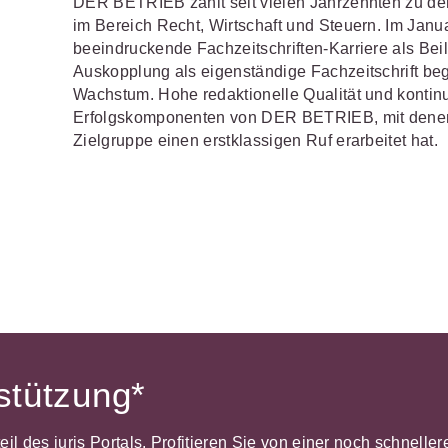
DER BETRIEB zählt seit vielen Jahrzehnten zu de
im Bereich Recht, Wirtschaft und Steuern. Im Jan
beeindruckende Fachzeitschriften-Karriere als Bei
Auskopplung als eigenständige Fachzeitschrift bega
Wachstum. Hohe redaktionelle Qualität und kontinu
Erfolgskomponenten von DER BETRIEB, mit denen e
Zielgruppe einen erstklassigen Ruf erarbeitet hat.
rstützung*
dteil des juris Portals. Profitieren Sie von einer noch schnel