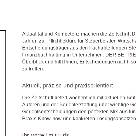
Schulungen und Termine
Öffentliche Verwaltung
r Sie
Fachgebiete
ds -
Vereine und Verbände
JURIS BUSINESS
JUR
ch
Finden Sie Lösungen und Inhalte, die zu Ihrem Fachge
uell,
Unternehmen
WEITERE SERVICES
Praxisnah und intuitiv: Schutz vor
Quali
Arbeitsrecht
Notare
t.
Aktualität und Kompetenz machen die Zeitschrift
nen
rechtlichen Risiken
für Unternehmen,
Fort
erten
Referendariat
FAQ
n
Institutionen und Steuerberater
.
allen
Jahren zur Pflichtlektüre für Steuerberater, Wirtsc
Außenwirtschaftsrecht
Öffentliches
rne
onals
.
lio
juris
Entscheidungsträger aus den Fachabteilungen Steu
Studium und Hochschule
Downloads
n
Bankrecht
Öffentliches
Finanzbuchhaltung in Unternehmen. DER BETRIEB 
Überblick und hilft Ihnen, Entscheidungen nicht iso
Veranstaltungen
Compliance
Sozialrecht
mehr erfahren
zu treffen.
juris PraxisReporte
Datenschutzrecht
Steuerrecht
Aktuell, präzise und praxisorientiert
Erbrecht
Strafrecht
Die Zeitschrift liefert wöchentlich mit aktuellen 
Familienrecht
Unternehmen
Autoren und der Berichterstattung über wichtige
Gerichtsentscheidungen den perfekten Mix aus fund
Handels- und
Verkehrsrec
81 5866-4466
(Mo-Do 9-18 Uhr, Fr 9-17
Praxis-Know-how und konkreten Lösungsansätzen
Gesellschaftsrecht
Versicherun
ne-Produktberater für eine erste
ter
0681 5866-4422
(Mo-Fr 8-18 Uhr).
Insolvenzrecht
Ihr Vorteil mit juris