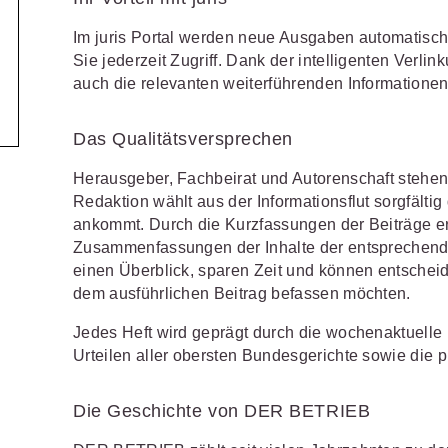
Wettbewerb
IT-und Medienrecht
Immaterialg
Im juris Portal werden neue Ausgaben automatisch 
Sie jederzeit Zugriff. Dank der intelligenten Verlink
Kanzleimanagement
Zivil- und Z
auch die relevanten weiterführenden Informatione
Medizinrecht
Das Qualitätsversprechen
Miet- und
Wohneigentumsrecht
Herausgeber, Fachbeirat und Autorenschaft stehen 
Redaktion wählt aus der Informationsflut sorgfälti
ankommt. Durch die Kurzfassungen der Beiträge erh
Zusammenfassungen der Inhalte der entsprechend
einen Überblick, sparen Zeit und können entscheid
dem ausführlichen Beitrag befassen möchten.
Jedes Heft wird geprägt durch die wochenaktuelle 
Urteilen aller obersten Bundesgerichte sowie die 
Die Geschichte von DER BETRIEB