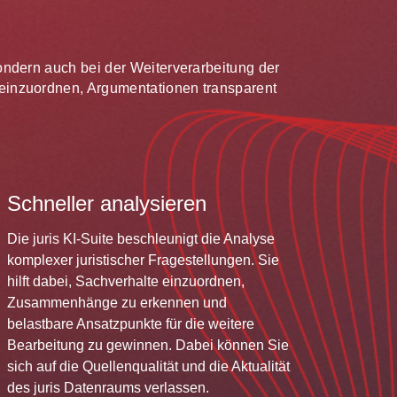
 sondern auch bei der Weiterverarbeitung der
te einzuordnen, Argumentationen transparent
Schneller analysieren
Die juris KI-Suite beschleunigt die Analyse
komplexer juristischer Fragestellungen. Sie
hilft dabei, Sachverhalte einzuordnen,
Zusammenhänge zu erkennen und
belastbare Ansatzpunkte für die weitere
Bearbeitung zu gewinnen. Dabei können Sie
sich auf die Quellenqualität und die Aktualität
des juris Datenraums verlassen.