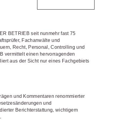
IS AKADEMIE
biet passen.
fiziert und zertifiziert: Online-
 DER BETRIEB seit nunmehr fast 75
bildungen
für Fachanwälte
in
 wichtigen Fachgebieten.
haftsprüfer, Fachanwälte und
 Dienstrecht
ern, Recht, Personal, Controlling und
 Recht
vermittelt einen hervorragenden
liert aus der Sicht nur eines Fachgebiets
mehr erfahren
Beiträgen und Kommentaren renommierter
sjuristen
 Gesetzesänderungen und
ierter Berichterstattung, wichtigem
ht
.
Online-Produktberater starten
Alle Kontaktmöglichkeiten
gsrecht