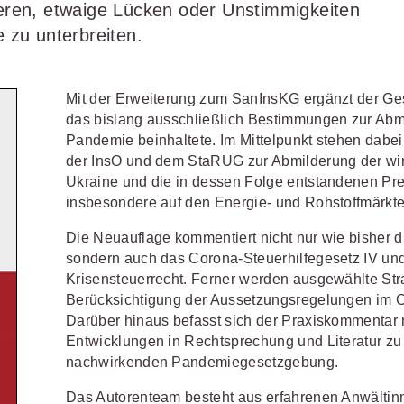
Schulungen und Termine
Öffentliche Verwaltung
ren, etwaige Lücken oder Unstimmigkeiten
r Sie
Fachgebiete
ds -
 zu unterbreiten.
Vereine und Verbände
JURIS BUSINESS
JUR
ch
Finden Sie Lösungen und Inhalte, die zu Ihrem Fachge
uell,
Unternehmen
WEITERE SERVICES
Praxisnah und intuitiv: Schutz vor
Quali
Arbeitsrecht
Notare
t.
Mit der Erweiterung zum SanInsKG ergänzt der G
nen
rechtlichen Risiken
für Unternehmen,
Fort
erten
Referendariat
FAQ
n
Institutionen und Steuerberater
.
allen
das bislang ausschließlich Bestimmungen zur Abm
Außenwirtschaftsrecht
Öffentliches
rne
onals
.
lio
juris
Pandemie beinhaltete. Im Mittelpunkt stehen dabe
Studium und Hochschule
Downloads
n
Bankrecht
Öffentliches
der InsO und dem StaRUG zur Abmilderung der wirt
Ukraine und die in dessen Folge entstandenen Pr
Veranstaltungen
Compliance
Sozialrecht
mehr erfahren
insbesondere auf den Energie- und Rohstoffmärkte
juris PraxisReporte
Datenschutzrecht
Steuerrecht
Die Neuauflage kommentiert nicht nur wie bisher die
sondern auch das Corona-Steuerhilfegesetz IV un
Erbrecht
Strafrecht
Krisensteuerrecht. Ferner werden ausgewählte Str
Berücksichtigung der Aussetzungsregelungen im
Familienrecht
Unternehmen
Darüber hinaus befasst sich der Praxiskommentar 
Entwicklungen in Rechtsprechung und Literatur zu 
Handels- und
Verkehrsrec
81 5866-4466
(Mo-Do 9-18 Uhr, Fr 9-17
nachwirkenden Pandemiegesetzgebung.
Gesellschaftsrecht
Versicherun
ne-Produktberater für eine erste
ter
0681 5866-4422
(Mo-Fr 8-18 Uhr).
Insolvenzrecht
Das Autorenteam besteht aus erfahrenen Anwältinn