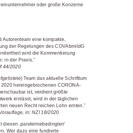
s- und
Kleinunternehmer oder große Konzerne
üterrecht
ivilprozessrecht
d Autorenteam eine kompakte,
itung der Regelungen des COVAbmildG
ientiertheit wird die Kommentierung
: in der Praxis."
WM 44/2020
ufgelistete) Team das aktuelle Schrifttum
z bei 2020 hereingebrochenen CORONA-
schaubar ist, verdient größte
werk einlässt, wird in der täglichen
ten neuen Recht reichen Lohn ernten."
Vorauflage, in: NZI 18/2020
it diesen ‚pandemiebedingten‘
n. Wer dazu eine fundierte