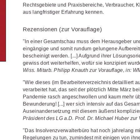
Wettbewerb
Rechtsgebiete und Praxisbereiche, Verbraucher, 
IT-und Medienrecht
Immaterialg
aus langfristiger Erfahrung kennen.
Kanzleimanagement
Zivil- und Z
Rezensionen (zur Vorauflage)
Medizinrecht
"In einer Gesamtschau muss dem Herausgeber un
eingängige und somit rundum gelungene Aufbere
Miet- und
Wohneigentumsrecht
bescheinigt werden. [...] Aufgrund ihrer Lösungsor
gewiss dort weiterhelfen, wofür sie konzipiert wurde
Wiss. Mitarb. Philipp Knauth zur Vorauflage, in: 
"Wie dieses (im Bearbeiterverzeichnis detailliert a
verarbeitet hat, das seit der plötzlich Mitte Mär
Pandemie rasch angeschwollen und kaum mehr über
Bewunderung! [...] wer sich intensiv auf das Gesamt
Auseinandersetzung mit diesem äußerst komplizier
Präsident des LG a.D. Prof. Dr. Michael Huber zur 
"Das Insolvenzverwalterbüro hat noch jahrelang m
Regelungen zu tun, zumindest mit einigen von ihne