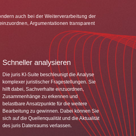
 sondern auch bei der Weiterverarbeitung der
te einzuordnen, Argumentationen transparent
Schneller analysieren
Die juris KI-Suite beschleunigt die Analyse
komplexer juristischer Fragestellungen. Sie
hilft dabei, Sachverhalte einzuordnen,
Zusammenhänge zu erkennen und
belastbare Ansatzpunkte für die weitere
Bearbeitung zu gewinnen. Dabei können Sie
sich auf die Quellenqualität und die Aktualität
des juris Datenraums verlassen.