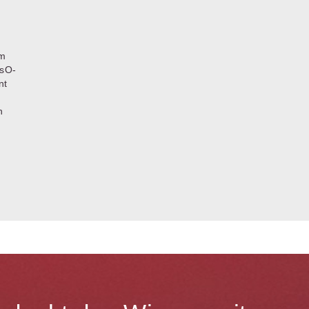
um
nsO-
nt
n