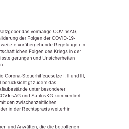
IS AKADEMIE
biet passen.
fiziert und zertifiziert: Online-
esetzgeber das vormalige COVInsAG,
bildungen
für Fachanwälte
in
 wichtigen Fachgebieten.
ilderung der Folgen der COVID-19-
 Dienstrecht
i weitere vorübergehende Regelungen in
 Recht
schaftlichen Folgen des Kriegs in der
eissteigerungen und Unsicherheiten
mehr erfahren
n.
 Corona-Steuerhilfegesetze I, II und III,
d berücksichtigt zudem das
aftatbestände unter besonderer
 COVInsAG und SanInsKG kommentiert.
sjuristen
mit den zwischenzeitlichen
der in der Rechtspraxis weiterhin
ht
Online-Produktberater starten
Alle Kontaktmöglichkeiten
gsrecht
en und Anwälten, die die betroffenen