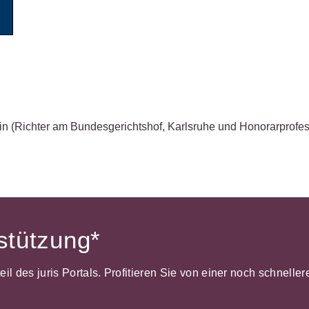
Wettbewerb
IT-und Medienrecht
Immaterialg
Kanzleimanagement
Zivil- und Z
Medizinrecht
Miet- und
Wohneigentumsrecht
in
(Richter am Bundesgerichtshof, Karlsruhe und Honorarprofes
rstützung*
dteil des juris Portals. Profitieren Sie von einer noch schnel