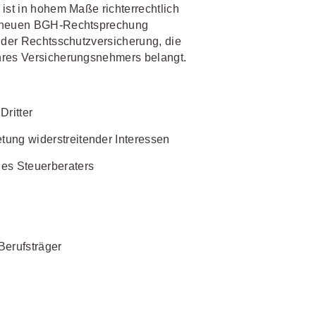
ist in hohem Maße richterrechtlich
er neuen BGH-Rechtsprechung
IS AKADEMIE
biet passen.
n der Rechtsschutzversicherung, die
hres Versicherungsnehmers belangt.
fiziert und zertifiziert: Online-
bildungen
für Fachanwälte
in
 wichtigen Fachgebieten.
 Dienstrecht
Dritter
 Recht
tung widerstreitender Interessen
mehr erfahren
des Steuerberaters
sjuristen
Berufsträger
ht
Online-Produktberater starten
Alle Kontaktmöglichkeiten
gsrecht