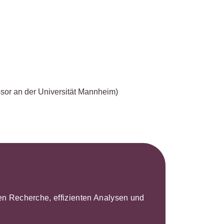
s- und
üterrecht
ivilprozessrecht
sor an der Universität Mannheim)
leren Recherche, effizienten Analysen und