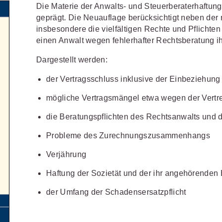
Schulungen und Termine
Öffentliche Verwaltung
Die Materie der Anwalts- und Steuerberaterhaftung 
r Sie
Fachgebiete
ds -
geprägt. Die Neuauflage berücksichtigt neben d
Vereine und Verbände
JURIS BUSINESS
JUR
ch
Finden Sie Lösungen und Inhalte, die zu Ihrem Fachge
insbesondere die vielfältigen Rechte und Pflichte
uell,
einen Anwalt wegen fehlerhafter Rechtsberatung i
Unternehmen
WEITERE SERVICES
Praxisnah und intuitiv: Schutz vor
Quali
Arbeitsrecht
Notare
t.
nen
rechtlichen Risiken
für Unternehmen,
Fort
erten
Dargestellt werden:
Referendariat
FAQ
n
Institutionen und Steuerberater
.
allen
Außenwirtschaftsrecht
Öffentliches
rne
onals
.
lio
juris
der Vertragsschluss inklusive der Einbeziehung 
Studium und Hochschule
Downloads
n
Bankrecht
Öffentliches
mögliche Vertragsmängel etwa wegen der Vertre
Veranstaltungen
Compliance
Sozialrecht
mehr erfahren
die Beratungspflichten des Rechtsanwalts und 
juris PraxisReporte
Datenschutzrecht
Steuerrecht
Probleme des Zurechnungszusammenhangs
Erbrecht
Strafrecht
Verjährung
Familienrecht
Unternehmen
Haftung der Sozietät und der ihr angehörenden 
Handels- und
Verkehrsrec
81 5866-4466
(Mo-Do 9-18 Uhr, Fr 9-17
der Umfang der Schadensersatzpflicht
Gesellschaftsrecht
Versicherun
ne-Produktberater für eine erste
ter
0681 5866-4422
(Mo-Fr 8-18 Uhr).
Insolvenzrecht