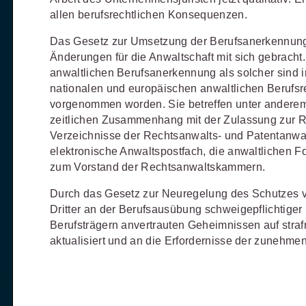
Schulungen und Termine
Öffentliche Verwaltung
r Sie
Fachgebiete
allen berufsrechtlichen Konsequenzen.
ds -
Vereine und Verbände
JURIS BUSINESS
JUR
ch
Finden Sie Lösungen und Inhalte, die zu Ihrem Fachge
Das Gesetz zur Umsetzung der Berufsanerkennungs
uell,
Änderungen für die Anwaltschaft mit sich gebrach
Unternehmen
WEITERE SERVICES
Praxisnah und intuitiv: Schutz vor
Quali
Arbeitsrecht
Notare
t.
anwaltlichen Berufsanerkennung als solcher sind 
nen
rechtlichen Risiken
für Unternehmen,
Fort
erten
Referendariat
nationalen und europäischen anwaltlichen Berufs
FAQ
n
Institutionen und Steuerberater
.
allen
Außenwirtschaftsrecht
Öffentliches
rne
onals
.
vorgenommen worden. Sie betreffen unter anderem
lio
juris
Studium und Hochschule
Downloads
n
zeitlichen Zusammenhang mit der Zulassung zur Re
Bankrecht
Öffentliches
Verzeichnisse der Rechtsanwalts- und Patentanw
Veranstaltungen
Compliance
Sozialrecht
elektronische Anwaltspostfach, die anwaltlichen F
mehr erfahren
zum Vorstand der Rechtsanwaltskammern.
juris PraxisReporte
Datenschutzrecht
Steuerrecht
Durch das Gesetz zur Neuregelung des Schutzes 
Erbrecht
Strafrecht
Dritter an der Berufsausübung schweigepflichtige
Berufsträgern anvertrauten Geheimnissen auf straf
Familienrecht
Unternehmen
aktualisiert und an die Erfordernisse der zunehmen
Handels- und
Verkehrsrec
81 5866-4466
(Mo-Do 9-18 Uhr, Fr 9-17
Gesellschaftsrecht
Versicherun
ne-Produktberater für eine erste
ter
0681 5866-4422
(Mo-Fr 8-18 Uhr).
Insolvenzrecht