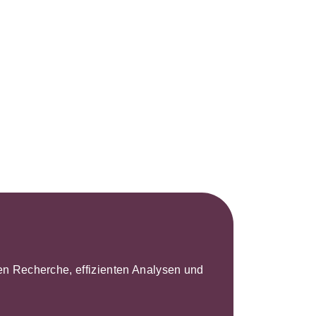
s- und
üterrecht
ivilprozessrecht
leren Recherche, effizienten Analysen und