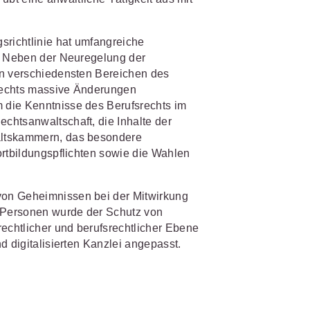
IS AKADEMIE
biet passen.
richtlinie hat umfangreiche
t. Neben der Neuregelung der
fiziert und zertifiziert: Online-
in verschiedensten Bereichen des
bildungen
für Fachanwälte
in
rechts massive Änderungen
 wichtigen Fachgebieten.
 Dienstrecht
 die Kenntnisse des Berufsrechts im
chtsanwaltschaft, die Inhalte der
 Recht
altskammern, das besondere
ortbildungspflichten sowie die Wahlen
mehr erfahren
von Geheimnissen bei der Mitwirkung
r Personen wurde der Schutz von
rechtlicher und berufsrechtlicher Ebene
sjuristen
d digitalisierten Kanzlei angepasst.
ht
Online-Produktberater starten
Alle Kontaktmöglichkeiten
gsrecht