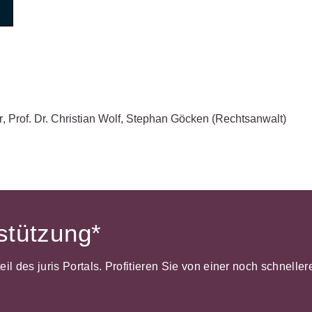
Wettbewerb
IT-und Medienrecht
Immaterialg
Kanzleimanagement
Zivil- und Z
Medizinrecht
Miet- und
r
,
Prof. Dr. Christian Wolf
,
Stephan Göcken
(Rechtsanwalt)
Wohneigentumsrecht
rstützung*
dteil des juris Portals. Profitieren Sie von einer noch schnel