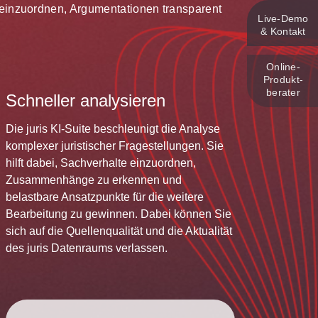
te einzuordnen, Argumentationen transparent
Live‑Demo
& Kontakt
Online-
Produkt­
berater
Schneller analysieren
Die juris KI-Suite beschleunigt die Analyse
komplexer juristischer Fragestellungen. Sie
hilft dabei, Sachverhalte einzuordnen,
Zusammenhänge zu erkennen und
belastbare Ansatzpunkte für die weitere
Bearbeitung zu gewinnen. Dabei können Sie
sich auf die Quellenqualität und die Aktualität
des juris Datenraums verlassen.