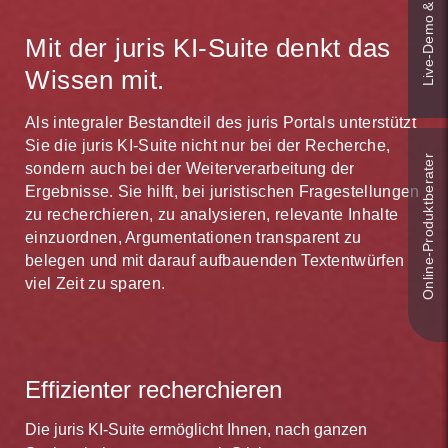
Live‑Demo & Kontakt
lassen Sie ganz einfach durch das systemgestützte,
um die Gesamtausgaben der Großkommentare von
intelligente juris Monitoring beobachten.
Mit der juris KI-Suite denkt das
Hauck/Noftz/Oppermann und Schlegel/Voelzke. Bei
Aktualisierungen sehen Sie bei jedem Login direkt in
juris finden Sie in jedem Fall die für Sie passende
Ihrem persönlichen Newsbereich. Auf Wunsch
Wissen mit.
Lösung.
werden Sie über Änderungen oder neue Inhalte
zusätzlich per E-Mail informiert. Dank juris sind Sie
Als integraler Bestandteil des juris Portals unterstützt
schneller aktuell.
Sie die juris KI-Suite nicht nur bei der Recherche,
Online-Produkt­berater
sondern auch bei der Weiterverarbeitung der
Ergebnisse. Sie hilft, bei juristischen Fragestellungen
zu recherchieren, zu analysieren, relevante Inhalte
einzuordnen, Argumentationen transparent zu
belegen und mit darauf aufbauenden Textentwürfen
viel Zeit zu sparen.
Effizienter recherchieren
Die juris KI-Suite ermöglicht Ihnen, nach ganzen