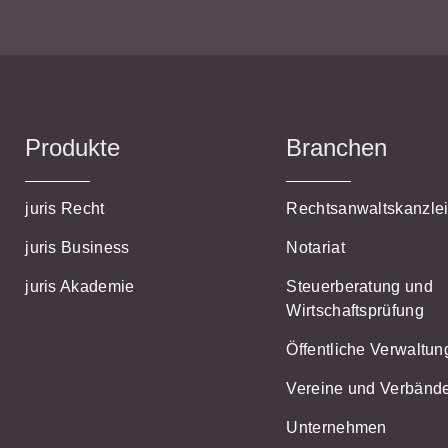
Wettbewerb
IT-und Medienrecht
Immaterialg
Kanzleimanagement
Zivil- und Z
Medizinrecht
Produkte
Branchen
Miet- und
Wohneigentumsrecht
juris Recht
Rechtsanwaltskanzle
juris Business
Notariat
juris Akademie
Steuerberatung und
Wirtschaftsprüfung
Öffentliche Verwaltun
Vereine und Verbänd
Unternehmen