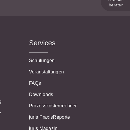
s- und
berater
üterrecht
ivilprozessrecht
Services
i
Schulungen
Veranstaltungen
FAQs
Downloads
g
Prozesskostenrechner
e
juris PraxisReporte
juris Magazin