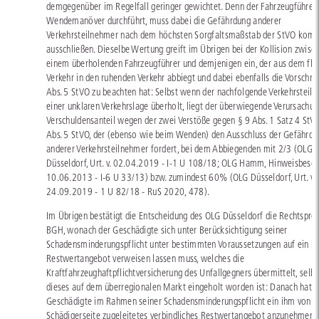
demgegenüber im Regelfall geringer gewichtet. Denn der Fahrzeugführer, 
Wendemanöver durchführt, muss dabei die Gefährdung anderer
Verkehrsteilnehmer nach dem höchsten Sorgfaltsmaßstab der StVO komp
ausschließen. Dieselbe Wertung greift im Übrigen bei der Kollision zwisc
einem überholenden Fahrzeugführer und demjenigen ein, der aus dem fli
Verkehr in den ruhenden Verkehr abbiegt und dabei ebenfalls die Vorschrif
Abs. 5 StVO zu beachten hat: Selbst wenn der nachfolgende Verkehrsteiln
einer unklaren Verkehrslage überholt, liegt der überwiegende Verursachun
Verschuldensanteil wegen der zwei Verstöße gegen § 9 Abs. 1 Satz 4 StV
Abs. 5 StVO, der (ebenso wie beim Wenden) den Ausschluss der Gefährdu
anderer Verkehrsteilnehmer fordert, bei dem Abbiegenden mit 2/3 (OLG
Düsseldorf, Urt. v. 02.04.2019 - I-1 U 108/18; OLG Hamm, Hinweisbeschl.
10.06.2013 - I-6 U 33/13) bzw. zumindest 60% (OLG Düsseldorf, Urt. v.
24.09.2019 - 1 U 82/18 - RuS 2020, 478).
Im Übrigen bestätigt die Entscheidung des OLG Düsseldorf die Rechtspre
BGH, wonach der Geschädigte sich unter Berücksichtigung seiner
Schadensminderungspflicht unter bestimmten Voraussetzungen auf ein h
Restwertangebot verweisen lassen muss, welches die
Kraftfahrzeughaftpflichtversicherung des Unfallgegners übermittelt, selb
dieses auf dem überregionalen Markt eingeholt worden ist: Danach hat d
Geschädigte im Rahmen seiner Schadensminderungspflicht ein ihm von d
Schädigerseite zugeleitetes verbindliches Restwertangebot anzunehmen, 