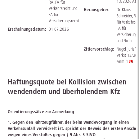
13/2026 Anm
RA, FA für
Verkehrsrecht und
Herausgeber:
Dr. Klaus
FA für
Schneider, RA
Versicherungsrecht
für Verkehrsre
FA für
Erscheinungsdatum:
01.07.2026
Versicherungs
und Notar
Zitiervorschlag:
Nugel, jurisPR
VerkR 13/20
Anm. 1
Haftungsquote bei Kollision zwischen
wendendem und überholendem Kfz
Orientierungssätze zur Anmerkung
1. Gegen den Fahrzeugführer, der beim Wendevorgang in einen
Verkehrsunfall verwickelt ist, spricht der Beweis des ersten Ansche
wegen eines Verstoßes gegen § 9 Abs. 5 StVO.