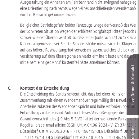
Ausgestaltung ein Anhalten am Fahrbahnrand nicht zwingend nahegelegt
eine Orientierung nach rechts wegen eines anschließenden Wendemanöve
wohl in Betracht gekommen wäre.
Bei gleicher Betriebsgefahr beider Fahrzeuge wiege der Verstoß des Wen
der konkreten Situation wegen der erhöhten Sorgfaltspflichten jedoch do
schwer wie der Überholverstoß, so dass eine Quote von 2/3 zu 1/3 zulas
Klägers angemessen sei. Bei der Schadenshöhe müsse sich der Kläger au
auf das höhere Restwertangebot verweisen lassen, welches die beklagte
Versicherung auf dem überregionalen Markt ermittelt hatte und dass der
mit einem einzigen Anruf kostenfrei hätte annehmen können.
Live‑Demo & Kontakt
C.
Kontext der Entscheidung
Die Entscheidung des Senats verdeutlicht, dass bei einer Kollision im
Zusammenhang mit einem Wendemanöver regelmäßig der Beweis des er
Anscheins zulasten des Wendenden spricht und hohe Anforderungen an d
Entkräftung zu stellen sind. Aufgrund dieses Verstoßes gegen die
Garantievorschrift des § 9 Abs. 5 StVO haftet der wendende Fahrzeugfüh
Regelfall erst einmal alleine (BGH, Urt. v. 04.06.2024 - VI ZR 374/23; O
Düsseldorf, Urt. v. 20.09.2016 - I-1 U 196/15; OLG Düsseldorf, Urt. v. 1
- I-1 U 179/14; OLG Düsseldorf, Urt. v. 27.10.2015 - I-1 U 46/15 - RuS 