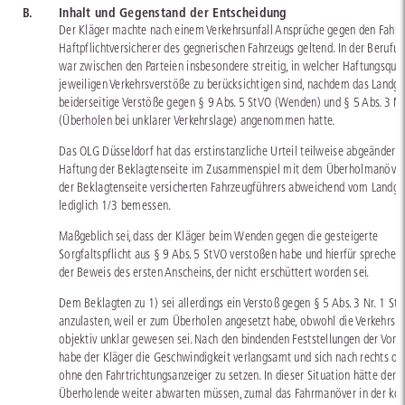
B.
Inhalt und Gegenstand der Entscheidung
Der Kläger machte nach einem Verkehrsunfall Ansprüche gegen den Fahre
Haftpflichtversicherer des gegnerischen Fahrzeugs geltend. In der Berufu
war zwischen den Parteien insbesondere streitig, in welcher Haftungsquo
jeweiligen Verkehrsverstöße zu berücksichtigen sind, nachdem das Landge
beiderseitige Verstöße gegen § 9 Abs. 5 StVO (Wenden) und § 5 Abs. 3 Nr
(Überholen bei unklarer Verkehrslage) angenommen hatte.
Das OLG Düsseldorf hat das erstinstanzliche Urteil teilweise abgeändert 
Haftung der Beklagtenseite im Zusammenspiel mit dem Überholmanöver
der Beklagtenseite versicherten Fahrzeugführers abweichend vom Landge
lediglich 1/3 bemessen.
Maßgeblich sei, dass der Kläger beim Wenden gegen die gesteigerte
Sorgfaltspflicht aus § 9 Abs. 5 StVO verstoßen habe und hierfür spreche b
der Beweis des ersten Anscheins, der nicht erschüttert worden sei.
Dem Beklagten zu 1) sei allerdings ein Verstoß gegen § 5 Abs. 3 Nr. 1 St
anzulasten, weil er zum Überholen angesetzt habe, obwohl die Verkehrsl
objektiv unklar gewesen sei. Nach den bindenden Feststellungen der Vori
habe der Kläger die Geschwindigkeit verlangsamt und sich nach rechts ori
ohne den Fahrtrichtungsanzeiger zu setzen. In dieser Situation hätte der
Überholende weiter abwarten müssen, zumal das Fahrmanöver in der ko