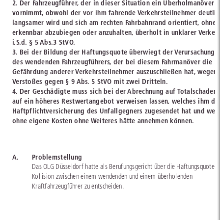
2. Der Fahrzeugführer, der in dieser Situation ein Überholmanöver
vornimmt, obwohl der vor ihm fahrende Verkehrsteilnehmer deutlic
langsamer wird und sich am rechten Fahrbahnrand orientiert, ohne
erkennbar abzubiegen oder anzuhalten, überholt in unklarer Verkeh
i.S.d. § 5 Abs.3 StVO.
3. Bei der Bildung der Haftungsquote überwiegt der Verursachungsa
des wendenden Fahrzeugführers, der bei diesem Fahrmanöver die
Gefährdung anderer Verkehrsteilnehmer auszuschließen hat, wegen
Verstoßes gegen § 9 Abs. 5 StVO mit zwei Dritteln.
4. Der Geschädigte muss sich bei der Abrechnung auf Totalschaden
auf ein höheres Restwertangebot verweisen lassen, welches ihm di
Haftpflichtversicherung des Unfallgegners zugesendet hat und welc
ohne eigene Kosten ohne Weiteres hätte annehmen können.
A.
Problemstellung
Das OLG Düsseldorf hatte als Berufungsgericht über die Haftungsquote b
Kollision zwischen einem wendenden und einem überholenden
Kraftfahrzeugführer zu entscheiden.