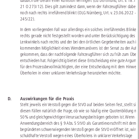
dadurch die Gefahr einer Kollision verringert (LG Dortmund, Urt. v. 18.11
21 O 273/12). Dies gilt zumindest dann, wenn der Fahrzeugführer dabei 
noch nach rechts irreführend blinkt (OLG Nürnberg, Urt. v. 23.06.2022 - 
245/22).
In dem vorliegenden Fall war allerdings ein solches irreführendes Blinken
rechts gerade nicht festgestellt worden und unter Berücksichtigung des g
Lenkwinkels nach rechts und der bei den örtlichen Gegebenheiten auch in
kommenden Möglichkeit eines Wendemanövers ist der Senat zu der Auff
gekommen, dass der nachfolgende Fahrzeugführer sich zu früh zum Über
entschieden hat. Folgerichtig bietet diese Entscheidung eine gute Argume
für den Prozessbevollmächtigten, der eine Entscheidung mit dem Hinweis
Überholen in einer unklaren Verkehrslage heranziehen möchte.
D.
Auswirkungen für die Praxis
Steht jeweils ein Verstoß gegen die StVO auf beiden Seiten fest, stellt sic
diesen Fällen natürlich die Frage, ob wie so häufig eine Quotenbildung mi
50% und gleichgewichtigen Verursachungsbeiträgen geboten ist. Wenn ab
Anwendungsbereich des § 9 Abs. 5 StVO als Garantievorschrift mit dem 
begründeten schwerwiegenden Verstoß gegen die StVO eröffnet ist, wird 
schuldhafte Verstoß wegen eines Überholens in unklarer Verkehrslage