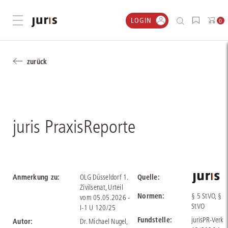
LOGIN
Menü öffnen
0
zurück
juris PraxisReporte
Anmerkung zu:
Quelle:
OLG Düsseldorf 1.
Zivilsenat, Urteil
Normen:
§ 5 StVO, § 9
vom 05.05.2026 -
StVO
I-1 U 120/25
Fundstelle:
jurisPR-VerkR
Autor:
Dr. Michael Nugel,