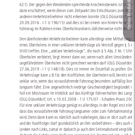
Online-Produkt­berater
621). Der gegen den Wendenden sprechende Anscheinsbeweis ist in der R
dann erschüttert, wenn dieser zum Zeitpunkt des Entschlusses zum Wend
anderen Verkehrsteilnehmer nicht erkennen konnte (OLG Düsseldorf, Urt. v
20.09.2016 - I-1 U 196/15) und dies ist bei einem von hinten herannah
Fahrzeug im Rahmen eines Überholmanövers üblicherweise nicht der Fall
Den überholenden Verkehrsteilnehmer kann allerdings eine Mithaftung 
eines Überholens in einer unklaren Verkehrslage als Verstoß gegen § 5 Abs
StVO treffen. Eine „unklare Verkehrslage“, die nach § 5 Abs. 3 Nr. 1 StVO
Überholen verbietet, liegt immer dann vor, wenn nach allen Umständen m
ungefährdetem Überholen nicht gerechnet werden darf (OLG Düsseldorf, U
27.06.2019 - I 1 U 148/18). Dies ist immer im Einzelfall zu prüfen: Die
Verkehrslage kann z.B. für den Kraftfahrer, der überholen will, bereits erk
unklar sein, wenn das vorausfahrende Fahrzeug besonders auffällig (kons
langsam fährt. Eine ungewöhnlich niedrige Geschwindigkeit begründet in
Fall ein Misstrauen im Hinblick auf das künftige Fahrverhalten des Langs
(OLG Düsseldorf, Urt. v. 10.03.2008 - 1 U 175/07 - Schaden-Praxis 2008
Für eine unklare Verkehrslage genügt es allerdings in der Regel erst einma
dass das vorausfahrende Fahrzeug langsamer oder zum Fahrbahnrand gel
wird. Denn dann kann es nämlich auch naheliegen, dass er dort auch anhal
und der Nachfolger darf grundsätzlich an ihm vorbeifahren – dies auch m
Lenken nach Links, zumal er dadurch ja auch den Seitenabstand vergrößer