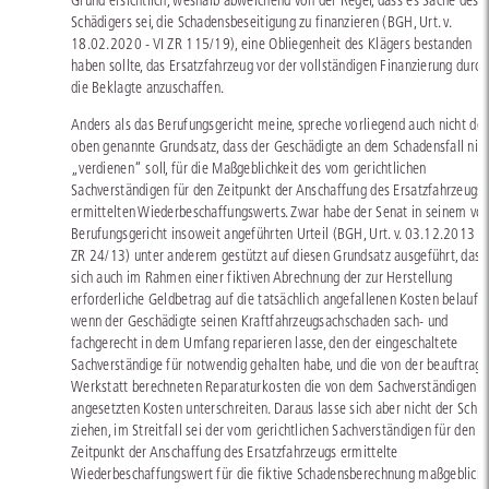
Grund ersichtlich, weshalb abweichend von der Regel, dass es Sache des
Schädigers sei, die Schadensbeseitigung zu finanzieren (BGH, Urt. v.
18.02.2020 - VI ZR 115/19), eine Obliegenheit des Klägers bestanden
haben sollte, das Ersatzfahrzeug vor der vollständigen Finanzierung durch
die Beklagte anzuschaffen.
Anders als das Berufungsgericht meine, spreche vorliegend auch nicht der
oben genannte Grundsatz, dass der Geschädigte an dem Schadensfall nic
„verdienen“ soll, für die Maßgeblichkeit des vom gerichtlichen
Sachverständigen für den Zeitpunkt der Anschaffung des Ersatzfahrzeugs
ermittelten Wiederbeschaffungswerts. Zwar habe der Senat in seinem v
Berufungsgericht insoweit angeführten Urteil (BGH, Urt. v. 03.12.2013 - 
ZR 24/13) unter anderem gestützt auf diesen Grundsatz ausgeführt, dass
sich auch im Rahmen einer fiktiven Abrechnung der zur Herstellung
erforderliche Geldbetrag auf die tatsächlich angefallenen Kosten belaufe,
wenn der Geschädigte seinen Kraftfahrzeugsachschaden sach- und
fachgerecht in dem Umfang reparieren lasse, den der eingeschaltete
Sachverständige für notwendig gehalten habe, und die von der beauftragt
Werkstatt berechneten Reparaturkosten die von dem Sachverständigen
angesetzten Kosten unterschreiten. Daraus lasse sich aber nicht der Schlu
ziehen, im Streitfall sei der vom gerichtlichen Sachverständigen für den
Zeitpunkt der Anschaffung des Ersatzfahrzeugs ermittelte
Wiederbeschaffungswert für die fiktive Schadensberechnung maßgeblich.