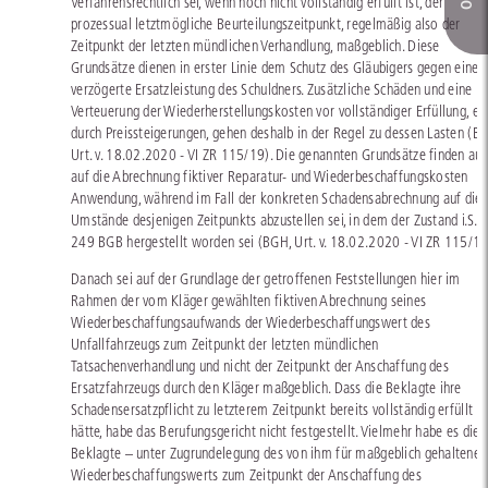
Verfahrensrechtlich sei, wenn noch nicht vollständig erfüllt ist, der
prozessual letztmögliche Beurteilungszeitpunkt, regelmäßig also der
Zeitpunkt der letzten mündlichen Verhandlung, maßgeblich. Diese
Grundsätze dienen in erster Linie dem Schutz des Gläubigers gegen eine
verzögerte Ersatzleistung des Schuldners. Zusätzliche Schäden und eine
Verteuerung der Wiederherstellungskosten vor vollständiger Erfüllung, e
durch Preissteigerungen, gehen deshalb in der Regel zu dessen Lasten (B
Urt. v. 18.02.2020 - VI ZR 115/19). Die genannten Grundsätze finden au
auf die Abrechnung fiktiver Reparatur- und Wiederbeschaffungskosten
Anwendung, während im Fall der konkreten Schadensabrechnung auf die
Umstände desjenigen Zeitpunkts abzustellen sei, in dem der Zustand i.S.v.
249 BGB hergestellt worden sei (BGH, Urt. v. 18.02.2020 - VI ZR 115/19
Danach sei auf der Grundlage der getroffenen Feststellungen hier im
Rahmen der vom Kläger gewählten fiktiven Abrechnung seines
Wiederbeschaffungsaufwands der Wiederbeschaffungswert des
Unfallfahrzeugs zum Zeitpunkt der letzten mündlichen
Tatsachenverhandlung und nicht der Zeitpunkt der Anschaffung des
Ersatzfahrzeugs durch den Kläger maßgeblich. Dass die Beklagte ihre
Schadensersatzpflicht zu letzterem Zeitpunkt bereits vollständig erfüllt
hätte, habe das Berufungsgericht nicht festgestellt. Vielmehr habe es die
Beklagte – unter Zugrundelegung des von ihm für maßgeblich gehaltenen
Wiederbeschaffungswerts zum Zeitpunkt der Anschaffung des