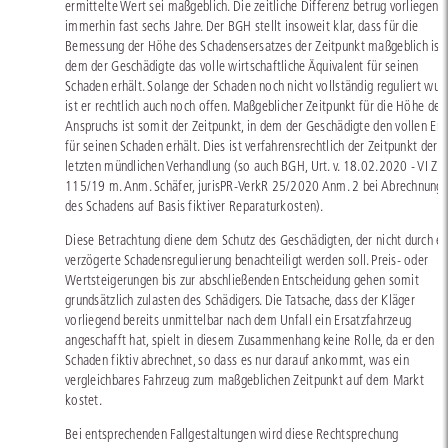
ermittelte Wert sei maßgeblich. Die zeitliche Differenz betrug vorliegend
immerhin fast sechs Jahre. Der BGH stellt insoweit klar, dass für die
Bemessung der Höhe des Schadensersatzes der Zeitpunkt maßgeblich ist,
dem der Geschädigte das volle wirtschaftliche Äquivalent für seinen
Schaden erhält. Solange der Schaden noch nicht vollständig reguliert wurd
ist er rechtlich auch noch offen. Maßgeblicher Zeitpunkt für die Höhe des
Anspruchs ist somit der Zeitpunkt, in dem der Geschädigte den vollen Ers
für seinen Schaden erhält. Dies ist verfahrensrechtlich der Zeitpunkt der
letzten mündlichen Verhandlung (so auch BGH, Urt. v. 18.02.2020 - VI ZR
115/19 m. Anm. Schäfer, jurisPR-VerkR 25/2020 Anm. 2 bei Abrechnung
des Schadens auf Basis fiktiver Reparaturkosten).
Diese Betrachtung diene dem Schutz des Geschädigten, der nicht durch ei
verzögerte Schadensregulierung benachteiligt werden soll. Preis- oder
Wertsteigerungen bis zur abschließenden Entscheidung gehen somit
grundsätzlich zulasten des Schädigers. Die Tatsache, dass der Kläger
vorliegend bereits unmittelbar nach dem Unfall ein Ersatzfahrzeug
angeschafft hat, spielt in diesem Zusammenhang keine Rolle, da er den
Schaden fiktiv abrechnet, so dass es nur darauf ankommt, was ein
vergleichbares Fahrzeug zum maßgeblichen Zeitpunkt auf dem Markt
kostet.
Bei entsprechenden Fallgestaltungen wird diese Rechtsprechung