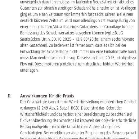
unweigerlich dazu führen, dass im laufenden Rechtsstreit ein aktuelles
Gutachten zur ohnehin streitigen Schadenhöhe einzuholen ist. Vorliegend
ging es um einen Zeitraum von immerhin fast sechs Jahren. Bei einem
deutlich kürzeren Zeitraum wird man allerdings nicht zwangsläufig von
einer mangelhaften Aktualität eines Gutachtens als Grundlage für die
Bemessung des Schadensersatzes ausgehen können (vgl. z.B. LG
Saarbrücken, Urt. v. 30.10.2025 - 13 S 83/25 bei einem sechs Monate
alten Gutachten). Zu bedenken ist ferner auch, dass es sich bei der
Entwicklung der Schadenhöhe nicht immer um eine Einbahnstraße handel
muss. Man denke etwa an den sog. Dieselskandal ab 2015, infolgedessen
Pkw mit Dieselmotoren plötzlich einem deutlich erhöhten Wertverlust
unterlagen.
D.
Auswirkungen für die Praxis
Der Geschädigte kann den zur Wiederherstellung erforderlichen Geldbetr
verlangen (§ 249 Abs. 2 Satz 1 BGB). Dabei sind das Gebot der
Wirtschaftlichkeit und das Verbot einer Bereicherung zu beachten. Bei
fiktiver Abrechnung des Schadens ist insoweit der objektiv erforderliche
Betrag maßgeblich, nicht die tatsächlichen Aufwendungen des
Geschädigten. Bei erheblich verzögerter Regulierung des Fahrzeugschade