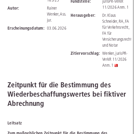
165/25
Fundstelle:
jurisPR-VerkR
11/2026 Anm. 1
Autor:
Rainer
Wenker, Ass.
Herausgeber:
Dr. Klaus
jur.
Schneider, RA, FA
für Verkehrsrecht,
Erscheinungsdatum:
03.06.2026
FA für
Versicherungsrecht
und Notar
Zitiervorschlag:
Wenker, jurisPR-
VerkR 11/2026
Anm. 1
Zeitpunkt für die Bestimmung des
Wiederbeschaffungswertes bei fiktiver
Abrechnung
Leitsatz
Zum maßgeblichen Zeitpunkt für die Bestimmung des