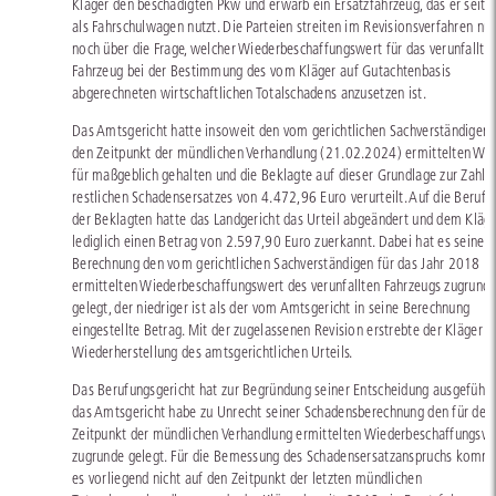
Kläger den beschädigten Pkw und erwarb ein Ersatzfahrzeug, das er seith
als Fahrschulwagen nutzt. Die Parteien streiten im Revisionsverfahren nur
noch über die Frage, welcher Wiederbeschaffungswert für das verunfallte
Fahrzeug bei der Bestimmung des vom Kläger auf Gutachtenbasis
abgerechneten wirtschaftlichen Totalschadens anzusetzen ist.
Das Amtsgericht hatte insoweit den vom gerichtlichen Sachverständigen 
den Zeitpunkt der mündlichen Verhandlung (21.02.2024) ermittelten We
für maßgeblich gehalten und die Beklagte auf dieser Grundlage zur Zahlu
restlichen Schadensersatzes von 4.472,96 Euro verurteilt. Auf die Berufu
der Beklagten hatte das Landgericht das Urteil abgeändert und dem Kläg
lediglich einen Betrag von 2.597,90 Euro zuerkannt. Dabei hat es seiner
Berechnung den vom gerichtlichen Sachverständigen für das Jahr 2018
ermittelten Wiederbeschaffungswert des verunfallten Fahrzeugs zugrund
gelegt, der niedriger ist als der vom Amtsgericht in seine Berechnung
eingestellte Betrag. Mit der zugelassenen Revision erstrebte der Kläger d
Wiederherstellung des amtsgerichtlichen Urteils.
Das Berufungsgericht hat zur Begründung seiner Entscheidung ausgeführt
das Amtsgericht habe zu Unrecht seiner Schadensberechnung den für den
Zeitpunkt der mündlichen Verhandlung ermittelten Wiederbeschaffungswe
zugrunde gelegt. Für die Bemessung des Schadensersatzanspruchs komm
es vorliegend nicht auf den Zeitpunkt der letzten mündlichen