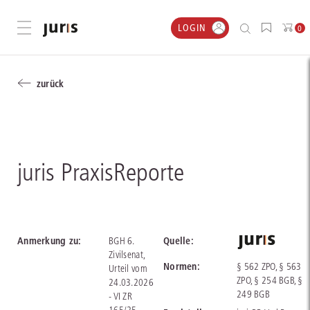
LOGIN
Menü öffnen
0
zurück
juris PraxisReporte
Anmerkung zu:
Quelle:
BGH 6.
Zivilsenat,
Normen:
§ 562 ZPO, § 563
Urteil vom
ZPO, § 254 BGB, §
24.03.2026
249 BGB
- VI ZR