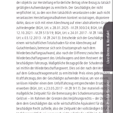
der objektiv zur Herstellung erforderliche Betrag ohne Bezug zu tatsächli
getätigten Aufwendungen zu ermitteln. Der Geschädigte, der nicht
verpflichtet ist, zu den von ihm tatsächlich veranlassten oder auch nicht
veranlassten Herstellungsmaßnahmen konkret vorzutragen, disponiere hi
dahin, dass er sich mit einer Abrechnung auf einer abstrahierten Grundla
zufriedengebe (BGH, Urt. v. 28.01.2025 - VI ZR 300/24; BGH, Urt. v.
Live‑Demo & Kontakt
12.10.2021 - VI ZR 513/19; BGH, Urt. v. 24.01.2017 - VI ZR 146/16; BG
Urt. v. 03.12.2013 - VI ZR 24/13). Entscheide sich der Geschädigte bei
einem wirtschaftlichen Totalschaden für eine Abrechnung auf
Gutachtenbasis, bemesse sich sein Ersatzanspruch nach dem
Wiederbeschaffungsaufwand, also nach der Differenz zwischen dem
Wiederbeschaffungswert des Unfallwagens und dem Restwert des
beschädigten Fahrzeugs. Maßgebliche Bezugsgröße der Schadensberechn
sei mithin der Wiederbeschaffungswert. Dies sei der nach den Verhältniss
auf dem Gebrauchtwagenmarkt zu ermittelnde Preis eines gebrauchten
Kraftfahrzeugs, den der Geschädigte aufwenden müsse, um von einem
Online-Produkt­berater
seriösen Händler einen dem Unfallfahrzeug entsprechenden Ersatzwagen
erwerben (BGH, Urt. v. 23.05.2017 - VI ZR 9/17). Der materiell-rechtlich
maßgebliche Zeitpunkt für die Bemessung des Schadensersatzanspruchs i
Geld sei – im Rahmen der Grenzen des Verjährungsrechts – der Zeitpunkt,
dem dem Geschädigten das volle wirtschaftliche Äquivalent für das
beschädigte Recht zufließe, also der Zeitpunkt der vollständigen Erfüllung