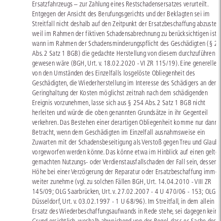
Ersatzfahrzeugs – zur Zahlung eines Restschadensersatzes verurteilt.
Entgegen der Ansicht des Berufungsgerichts und der Beklagten sei im
Streitfall nicht deshalb auf den Zeitpunkt der Ersatzbeschaffung abzustell
weil im Rahmen der fiktiven Schadensabrechnung zu berücksichtigen ist,
wann im Rahmen der Schadensminderungspflicht des Geschädigten (§ 2
Abs. 2 Satz 1 BGB) die gedachte Herstellung von diesem durchzuführen
gewesen wäre (BGH, Urt. v. 18.02.2020 - VI ZR 115/19). Eine generelle,
von den Umständen des Einzelfalls losgelöste Obliegenheit des
Geschädigten, die Wiederherstellung im Interesse des Schädigers an der
Geringhaltung der Kosten möglichst zeitnah nach dem schädigenden
Ereignis vorzunehmen, lasse sich aus § 254 Abs. 2 Satz 1 BGB nicht
herleiten und würde die oben genannten Grundsätze in ihr Gegenteil
verkehren. Das Bestehen einer derartigen Obliegenheit komme nur dann 
Betracht, wenn dem Geschädigten im Einzelfall ausnahmsweise ein
Zuwarten mit der Schadensbeseitigung als Verstoß gegen Treu und Glaub
vorgeworfen werden könne. Das könne etwa im Hinblick auf einen gelte
gemachten Nutzungs- oder Verdienstausfallschaden der Fall sein, dessen
Höhe bei einer Verzögerung der Reparatur oder Ersatzbeschaffung immer
weiter zunehme (vgl. zu solchen Fällen BGH, Urt. 14.04.2010 - VIII ZR
145/09; OLG Saarbrücken, Urt. v. 27.02.2007 - 4 U 470/06 - 153; OLG
Düsseldorf, Urt. v. 03.02.1997 - 1 U 68/96).
Im Streitfall, in dem allein d
Ersatz des Wiederbeschaffungsaufwands in Rede stehe, sei dagegen kein