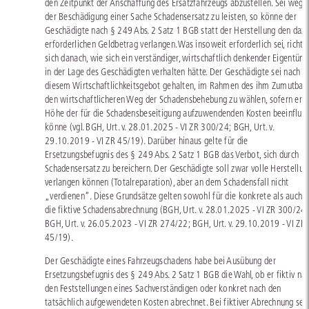
den Zeitpunkt der Anschaffung des Ersatzfahrzeugs abzustellen. Sei wege
der Beschädigung einer Sache Schadensersatz zu leisten, so könne der
Geschädigte nach § 249 Abs. 2 Satz 1 BGB statt der Herstellung den daz
erforderlichen Geldbetrag verlangen. Was insoweit erforderlich sei, richte
sich danach, wie sich ein verständiger, wirtschaftlich denkender Eigentüm
in der Lage des Geschädigten verhalten hätte. Der Geschädigte sei nach
diesem Wirtschaftlichkeitsgebot gehalten, im Rahmen des ihm Zumutbar
den wirtschaftlicheren Weg der Schadensbehebung zu wählen, sofern er d
Höhe der für die Schadensbeseitigung aufzuwendenden Kosten beeinflus
könne (vgl. BGH, Urt. v. 28.01.2025 - VI ZR 300/24; BGH, Urt. v.
29.10.2019 - VI ZR 45/19). Darüber hinaus gelte für die
Ersetzungsbefugnis des § 249 Abs. 2 Satz 1 BGB das Verbot, sich durch
Schadensersatz zu bereichern. Der Geschädigte soll zwar volle Herstellun
verlangen können (Totalreparation), aber an dem Schadensfall nicht
„verdienen“. Diese Grundsätze gelten sowohl für die konkrete als auch f
die fiktive Schadensabrechnung (BGH, Urt. v. 28.01.2025 - VI ZR 300/24;
BGH, Urt. v. 26.05.2023 - VI ZR 274/22; BGH, Urt. v. 29.10.2019 - VI ZR
45/19).
Der Geschädigte eines Fahrzeugschadens habe bei Ausübung der
Ersetzungsbefugnis des § 249 Abs. 2 Satz 1 BGB die Wahl, ob er fiktiv na
den Feststellungen eines Sachverständigen oder konkret nach den
tatsächlich aufgewendeten Kosten abrechnet. Bei fiktiver Abrechnung sei