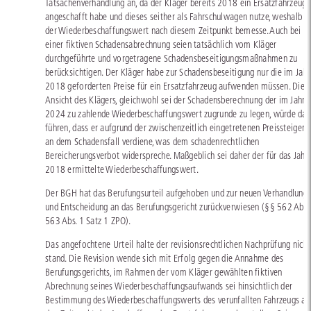
Tatsachenverhandlung an, da der Kläger bereits 2018 ein Ersatzfahrzeug
angeschafft habe und dieses seither als Fahrschulwagen nutze, weshalb s
der Wiederbeschaffungswert nach diesem Zeitpunkt bemesse. Auch bei
einer fiktiven Schadensabrechnung seien tatsächlich vom Kläger
durchgeführte und vorgetragene Schadensbeseitigungsmaßnahmen zu
berücksichtigen. Der Kläger habe zur Schadensbeseitigung nur die im Jahr
2018 geforderten Preise für ein Ersatzfahrzeug aufwenden müssen. Die
Ansicht des Klägers, gleichwohl sei der Schadensberechnung der im Jahr
2024 zu zahlende Wiederbeschaffungswert zugrunde zu legen, würde daz
führen, dass er aufgrund der zwischenzeitlich eingetretenen Preissteigeru
an dem Schadensfall verdiene, was dem schadenrechtlichen
Bereicherungsverbot widerspreche. Maßgeblich sei daher der für das Jahr
2018 ermittelte Wiederbeschaffungswert.
Der BGH hat das Berufungsurteil aufgehoben und zur neuen Verhandlung
und Entscheidung an das Berufungsgericht zurückverwiesen (§§ 562 Abs. 
563 Abs. 1 Satz 1 ZPO).
Das angefochtene Urteil halte der revisionsrechtlichen Nachprüfung nicht
stand. Die Revision wende sich mit Erfolg gegen die Annahme des
Berufungsgerichts, im Rahmen der vom Kläger gewählten fiktiven
Abrechnung seines Wiederbeschaffungsaufwands sei hinsichtlich der
Bestimmung des Wiederbeschaffungswerts des verunfallten Fahrzeugs au