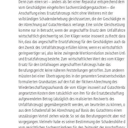
Denn zum einen sei – anders als bei einer Reparatur entsprechend dem
vom Geschädigten eingeholten Sachverständigengutachten – die
Anschaffung eines Ersatzfahrzeugs nicht ohne Weiteres mit der
vollständigen Schadensbehebung gleichzusetzen, die der Geschädigte mit
der Abrechnung auf Gutachtenbasis verlange. Eine solche Gleichsetzung
komme nur in Betracht, wenn der angeschaffte Ersatz dem Unfallfahrzeu
wirtschaftlich gleichwertig sei. Der Kläger weise insoweit zu Recht darau
hin, dass das angeschaffte Ersatzfahrzeug für den Geschädigten auch dan
den Zweck des Unfallfahrzeugs erfüllen könne, wenn es wirtschaftlich
geringwertiger sei, also keine zwingende Wertkorrelation zwischen Unfal
und Ersatzfahrzeug bestehe. Zum wirtschaftlichen Wert des vom Kläger al
Ersatz für den Unfallwagen angeschafften Fahrzeugs habe das
Berufungsgericht keine näheren Feststellungen getroffen. Zum anderen
müssten bei einer Übertragung des in der genannten Senatsentscheidung
formulierten Grundsatzes auf den Fall der fiktiven Abrechnung des
Wiederbeschaffungsaufwands die vom Kläger insoweit auf Gutachtenbas
angesetzten Kosten dem tatsächlich von ihm für die Ersatzbeschaffung
aufgewendeten Betrag (abzüglich des realisierten Restwerts des
Unfallfahrzeugs) gegenübergestellt werden, um beurteilen zu können, ob 
aus dem Schadensfall bei Abrechnung auf Basis des Gutachtens einen
unzulässigen Vorteil ziehen würde. So sei das Berufungsgericht aber nicht
vorgegangen. Vielmehr habe es seiner Bestimmung der Schadenshöhe de
vom gerichtlichen Sachverständigen für den Zeitpunkt der Anschaffung de