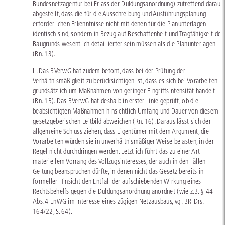
Bundesnetzagentur bei Erlass der Duldungsanordnung) zutreffend darauf
abgestellt, dass die für die Ausschreibung und Ausführungsplanung
erforderlichen Erkenntnisse nicht mit denen für die Planunterlagen
identisch sind, sondern in Bezug auf Beschaffenheit und Tragfähigkeit des
Baugrunds wesentlich detaillierter sein müssen als die Planunterlagen
(Rn. 13).
II. Das BVerwG hat zudem betont, dass bei der Prüfung der
Verhältnismäßigkeit zu berücksichtigen ist, dass es sich bei Vorarbeiten
grundsätzlich um Maßnahmen von geringer Eingriffsintensität handelt
(Rn. 15). Das BVerwG hat deshalb in erster Linie geprüft, ob die
beabsichtigten Maßnahmen hinsichtlich Umfang und Dauer von diesem
gesetzgeberischen Leitbild abweichen (Rn. 16). Daraus lässt sich der
allgemeine Schluss ziehen, dass Eigentümer mit dem Argument, die
Vorarbeiten würden sie in unverhältnismäßiger Weise belasten, in der
Regel nicht durchdringen werden. Letztlich führt das zu einer Art
materiellem Vorrang des Vollzugsinteresses, der auch in den Fällen
Geltung beanspruchen dürfte, in denen nicht das Gesetz bereits in
formeller Hinsicht den Entfall der aufschiebenden Wirkung eines
Rechtsbehelfs gegen die Duldungsanordnung anordnet (wie z.B. § 44
Abs. 4 EnWG im Interesse eines zügigen Netzausbaus, vgl.
BR-Drs.
164/22
, S. 64).