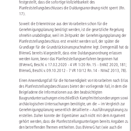
festgestellt, dass die sofortige Vollziehbarkeit des
Planfeststellungsbeschlusses die Duldungsanordnung nicht sperrt (Rn.
17).
Soweit die Erkenntnisse aus den Vorarbeiten schon für die
Genehmigungsplanung benötigt werden, ist die gesetzliche Regelung
ohnehin unabdingbar, weil im Zeitpunkt der Genehmigungsplanung der
Planfeststellungsbeschluss erst erwirkt werden soll, der später die
Grundlage für die Grundstücksinanspruchnahme legt. Demgemäß hat das
BVerwG bereits klargestellt, dass eine Duldungsanordnung erlassen
werden kann, bevor das Planfeststellungsverfahren begonnen hat
(BVerwG, Beschl. v. 17.02.2020 - 4 VR 1/20 Rn. 15 - EnWZ 2020, 181;
BVerwG, Beschl. v. 09.10.2012 - 7 VR 10/12 Rn. 14 - NVwZ 2013, 78).
Einen Anwendungsfall für die Notwendigkeit von Vorarbeiten nach Erlass
des Planfeststellungsbeschlusses bietet der vorliegende Fall, in dem die
Beigeladene die Informationen aus den beabsichtigten
Baugrunduntersuchungen einschließlich Kampfmittelsondierungen sowie
archäologischen Untersuchungen benötigte, um die – im Vergleich zur
Genehmigungsplanung wesentlich detaillierte – Ausführungsplanung zu
erstellen. Daher konnte der Eigentümer auch nicht mit dem Argument
gehört werden, dass die Planfeststellungsunterlagen bereits Angaben zu
den betreffenden Themen enthielten. Das BVerwG hat (wie auch die