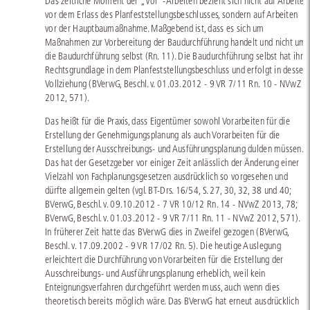
Das zeitliche Moment der „Vor“-Arbeiten bezieht sich nicht auf Arbeiten
vor dem Erlass des Planfeststellungsbeschlusses, sondern auf Arbeiten
vor der Hauptbaumaßnahme. Maßgebend ist, dass es sich um
Maßnahmen zur Vorbereitung der Baudurchführung handelt und nicht um
die Baudurchführung selbst (Rn. 11). Die Baudurchführung selbst hat ihre
Rechtsgrundlage in dem Planfeststellungsbeschluss und erfolgt in dessen
Vollziehung (BVerwG, Beschl. v. 01.03.2012 - 9 VR 7/11 Rn. 10 - NVwZ
2012, 571).
Das heißt für die Praxis, dass Eigentümer sowohl Vorarbeiten für die
Erstellung der Genehmigungsplanung als auch Vorarbeiten für die
Erstellung der Ausschreibungs- und Ausführungsplanung dulden müssen.
Das hat der Gesetzgeber vor einiger Zeit anlässlich der Änderung einer
Vielzahl von Fachplanungsgesetzen ausdrücklich so vorgesehen und
dürfte allgemein gelten (vgl.
BT-Drs. 16/54
, S. 27, 30, 32, 38 und 40;
BVerwG, Beschl. v. 09.10.2012 - 7 VR 10/12 Rn. 14 - NVwZ 2013, 78;
BVerwG, Beschl. v. 01.03.2012 - 9 VR 7/11 Rn. 11 - NVwZ 2012, 571).
In früherer Zeit hatte das BVerwG dies in Zweifel gezogen (BVerwG,
Beschl. v. 17.09.2002 - 9 VR 17/02 Rn. 5). Die heutige Auslegung
erleichtert die Durchführung von Vorarbeiten für die Erstellung der
Ausschreibungs- und Ausführungsplanung erheblich, weil kein
Enteignungsverfahren durchgeführt werden muss, auch wenn dies
theoretisch bereits möglich wäre. Das BVerwG hat erneut ausdrücklich