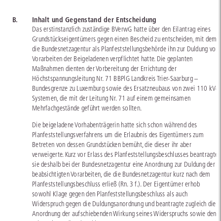
B.
Inhalt und Gegenstand der Entscheidung
Das erstinstanzlich zuständige BVerwG hatte über den Eilantrag eines
Grundstückseigentümers gegen einen Bescheid zu entscheiden, mit dem
die Bundesnetzagentur als Planfeststellungsbehörde ihn zur Duldung von
Vorarbeiten der Beigeladenen verpflichtet hatte. Die geplanten
Maßnahmen dienten der Vorbereitung der Errichtung der
Höchstspannungsleitung Nr. 71 BBPlG Landkreis Trier-Saarburg –
Bundesgrenze zu Luxemburg sowie des Ersatzneubaus von zwei 110 kV-
Systemen, die mit der Leitung Nr. 71 auf einem gemeinsamen
Mehrfachgestände geführt werden sollten.
Die beigeladene Vorhabenträgerin hatte sich schon während des
Planfeststellungsverfahrens um die Erlaubnis des Eigentümers zum
Betreten von dessen Grundstücken bemüht, die dieser ihr aber
verweigerte. Kurz vor Erlass des Planfeststellungsbeschlusses beantragte
sie deshalb bei der Bundesnetzagentur eine Anordnung zur Duldung der
beabsichtigten Vorarbeiten, die die Bundesnetzagentur kurz nach dem
Planfeststellungsbeschluss erließ (Rn. 3 f.). Der Eigentümer erhob
sowohl Klage gegen den Planfeststellungsbeschluss als auch
Widerspruch gegen die Duldungsanordnung und beantragte zugleich die
Anordnung der aufschiebenden Wirkung seines Widerspruchs sowie den