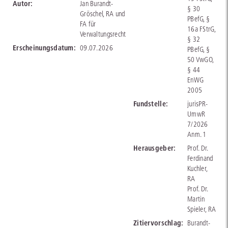
Autor:
Jan Burandt-
§ 30
Gröschel, RA und
PBefG, §
FA für
16a FStrG,
Verwaltungsrecht
§ 32
Erscheinungsdatum:
09.07.2026
PBefG, §
50 VwGO,
§ 44
EnWG
2005
Fundstelle:
jurisPR-
UmwR
7/2026
Anm. 1
Herausgeber:
Prof. Dr.
Ferdinand
Kuchler,
RA
Prof. Dr.
Martin
Spieler, RA
Zitiervorschlag:
Burandt-