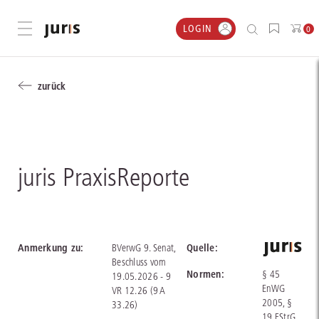
LOGIN
Menü öffnen
0
zurück
juris PraxisReporte
Anmerkung zu:
Quelle:
BVerwG 9. Senat,
Beschluss vom
Normen:
§ 45
19.05.2026 - 9
EnWG
VR 12.26 (9 A
2005, §
33.26)
19 FStrG,