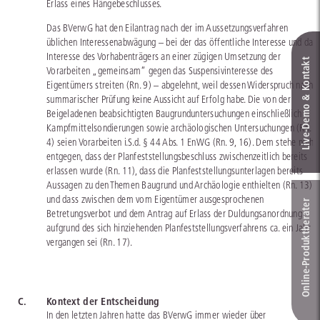
Erlass eines Hängebeschlusses.
Das BVerwG hat den Eilantrag nach der im Aussetzungsverfahren
üblichen Interessenabwägung – bei der das öffentliche Interesse und das
Interesse des Vorhabenträgers an einer zügigen Umsetzung der
Live‑Demo & Kontakt
Vorarbeiten „gemeinsam“ gegen das Suspensivinteresse des
Eigentümers streiten (Rn. 9) – abgelehnt, weil dessen Widerspruch nach
summarischer Prüfung keine Aussicht auf Erfolg habe. Die von der
Beigeladenen beabsichtigten Baugrunduntersuchungen einschließlich
Kampfmittelsondierungen sowie archäologischen Untersuchungen (Rn.
4) seien Vorarbeiten i.S.d. § 44 Abs. 1 EnWG (Rn. 9, 16). Dem stehe nicht
entgegen, dass der Planfeststellungsbeschluss zwischenzeitlich bereits
erlassen wurde (Rn. 11), dass die Planfeststellungsunterlagen bereits
Aussagen zu den Themen Baugrund und Archäologie enthielten (Rn. 13)
und dass zwischen dem vom Eigentümer ausgesprochenen
Online-Produkt­berater
Betretungsverbot und dem Antrag auf Erlass der Duldungsanordnung
aufgrund des sich hinziehenden Planfeststellungsverfahrens ca. ein Jahr
vergangen sei (Rn. 17).
C.
Kontext der Entscheidung
In den letzten Jahren hatte das BVerwG immer wieder über