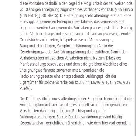
diese Vorhaben deshalb in der Regel die Möglichkeit der teilweisen oder
vollständigen Enteignung zugunsten des Vorhabens vor (z.B. § 45 EnWG,
§ 19 FStrG, § 30 PBefG). Die Enteignung steht allerdings erst am Ende
eines ggf. langwierigen Enteignungsverfahrens, das seinerseits erst
begonnen werden kann, wenn das Vorhaben planfestgestellt ist. Häufig
ist der Vorhabenträger indes schon vorher darauf angewiesen, fremde
Grundstücke zu betreten, beispielsweise um Vermessungen,
Baugrunderkundungen, Kampfmittelräumungen o.Ä. für die
Genehmigungs- oder Ausführungsplanung durchzuführen. Damit der
Vorhabenträger mit solchen Vorarbeiten nicht bis zum Erlass des
Planfeststellungsbeschlusses und dem erfolgreichen Abschluss eines
Enteignungsverfahrens zuwarten muss, normieren die
Fachplanungsgesetze eine entsprechende Duldungspflicht der
Eigentümer für solche Vorarbeiten (z.B. § 44 EnWG, § 16a FStrG, § 32
PBefG).
Die Duldungspflicht muss allerdings in der Regel durch eine behördliche
Anordnung konkretisiert werden, es handelt sich bei den genannten
Vorschriften daher eigentlich um Rechtsgrundlagen für
Duldungsanordnungen. Solche Duldungsanordnungen sind häufig
Gegenstand von gerichtlichen Eilverfahren wie dem hier vorliegenden.