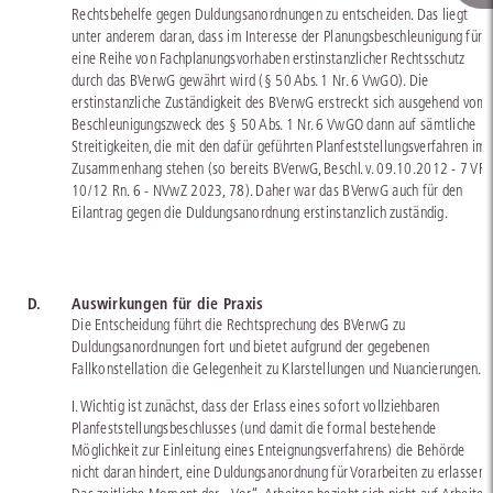
Rechtsbehelfe gegen Duldungsanordnungen zu entscheiden. Das liegt
unter anderem daran, dass im Interesse der Planungsbeschleunigung für
eine Reihe von Fachplanungsvorhaben erstinstanzlicher Rechtsschutz
durch das BVerwG gewährt wird (§ 50 Abs. 1 Nr. 6 VwGO). Die
erstinstanzliche Zuständigkeit des BVerwG erstreckt sich ausgehend vom
Beschleunigungszweck des § 50 Abs. 1 Nr. 6 VwGO dann auf sämtliche
Streitigkeiten, die mit den dafür geführten Planfeststellungsverfahren im
Zusammenhang stehen (so bereits BVerwG, Beschl. v. 09.10.2012 - 7 VR
10/12 Rn. 6 - NVwZ 2023, 78). Daher war das BVerwG auch für den
Eilantrag gegen die Duldungsanordnung erstinstanzlich zuständig.
D.
Auswirkungen für die Praxis
Die Entscheidung führt die Rechtsprechung des BVerwG zu
Duldungsanordnungen fort und bietet aufgrund der gegebenen
Fallkonstellation die Gelegenheit zu Klarstellungen und Nuancierungen.
I. Wichtig ist zunächst, dass der Erlass eines sofort vollziehbaren
Planfeststellungsbeschlusses (und damit die formal bestehende
Möglichkeit zur Einleitung eines Enteignungsverfahrens) die Behörde
nicht daran hindert, eine Duldungsanordnung für Vorarbeiten zu erlassen.