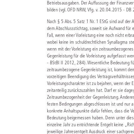
Betriebsausgaben. Der Auffassung der Finanzver
bilden (vgl. OFD NRW, Vfg. v. 20.04.2015 - DB 2
Nach § 5 Abs. 5 Satz 1 Nr. 1 EStG sind auf der 
dem Abschlussstichtag, soweit sie Aufwand für e
Fall, wenn einer Vorleistung eine noch nicht er
wobei keine im schuldrechtlichen Synallagma ste
wenn mit der Vorleistung ein zeitraumbezogenes V
Gegenleistung für die Vorleistung aufgefasst we
- BStBl II 2012, 284). Wesentliche Bedeutung für
zeitraumbezogene Gegenleistung ist, kommt dem
vorzeitigen Beendigung des Vertragsverhältnisses
Vorleistungscharakter ist zu bejahen, wenn der 
zeitanteilig zurückzuzahlen hat. Darf er sie dage
Zeitraumbezogenheit der Gegenleistung. Anderes
festen Bedingungen abgeschlossen ist und nur
konkrete Anhaltspunkte dafür fehlen, dass die Ve
Bedeutung beigemessen haben. Denn unter dies
einzelne Jahr zu entrichtende Entgelt keine „Ri
jeweilige Jahresentgelt Ausdruck einer sachgere