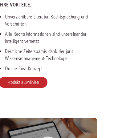
IHRE VORTEILE:
IS AKADEMIE
Unverzichtbare Literatur, Rechtsprechung und
Vorschriften
ziert und zertifiziert: Online-
Alle Rechtsinformationen sind untereinander
ildungen
für Fachanwälte
in allen
ienstrecht
gen Fachgebieten.
intelligent vernetzt
echt
Deutliche Zeitersparnis dank der juris
Wissensmanagement-Technologie
mehr erfahren
Online-First-Konzept
Produkt auswählen
uristen
Online-Produktberater starten
Alle Kontaktmöglichkeiten
echt
 und