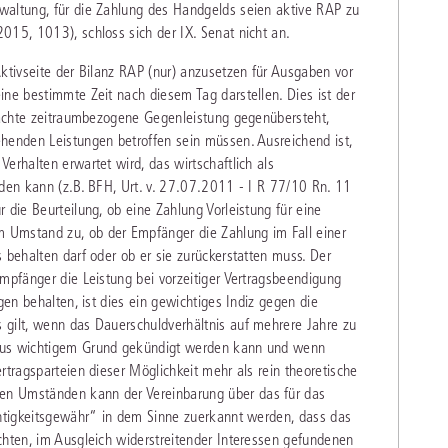
waltung, für die Zahlung des Handgelds seien aktive RAP zu
015, 1013), schloss sich der IX. Senat nicht an.
Aktivseite der Bilanz RAP (nur) anzusetzen für Ausgaben vor
ine bestimmte Zeit nach diesem Tag darstellen. Dies ist der
brachte zeitraumbezogene Gegenleistung gegenübersteht,
henden Leistungen betroffen sein müssen. Ausreichend ist,
erhalten erwartet wird, das wirtschaftlich als
rden kann (z.B. BFH, Urt. v. 27.07.2011 - I R 77/10 Rn. 11
 die Beurteilung, ob eine Zahlung Vorleistung für eine
 Umstand zu, ob der Empfänger die Zahlung im Fall einer
 behalten darf oder ob er sie zurückerstatten muss. Der
Empfänger die Leistung bei vorzeitiger Vertragsbeendigung
gen behalten, ist dies ein gewichtiges Indiz gegen die
 gilt, wenn das Dauerschuldverhältnis auf mehrere Jahre zu
 aus wichtigem Grund gekündigt werden kann und wenn
rtragsparteien dieser Möglichkeit mehr als rein theoretische
en Umständen kann der Vereinbarung über das für das
chtigkeitsgewähr“ in dem Sinne zuerkannt werden, dass das
chten, im Ausgleich widerstreitender Interessen gefundenen