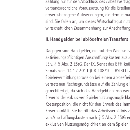
Zahlung nur für den Abschluss des Arbeitsvertrag
verbandsrechtliche Voraussetzung für die Erteilun
erwerbsbezogene Aufwendungen, die dem immater
sind. Sie fallen an, um dieses Wirtschaftsgut n
wirtschaftlichen Zusammenhang zur Anschaffung
II. Handgelder bei ablösefreien Transfers
Dagegen sind Handgelder, die auf den Wechsel vo
aktivierungspflichtigen Anschaffungskosten zuzu
i.S.v. § 5 Abs. 2 EStG. Der IX. Senat des BFH kn
Senats vom 14.12.2011 (I R 108/10 - BStBl II 2
Spielervermittlungsprovision bei einem ablösefrei
vertretenen Rechtsgrundsätze auf die Zahlung e
gerechtfertigt, da sich das Handgeld ebenso wen
Erwerbs der exklusiven Spielernutzungsmöglichke
Kostenposition, die nicht für den Erwerb des imm
Erwerb anfällt. Sie betrifft das Arbeitsverhältnis
von Anschaffungskosten nach § 5 Abs. 2 EStG er
exklusiven Nutzungsmöglichkeit an dem Spieler.