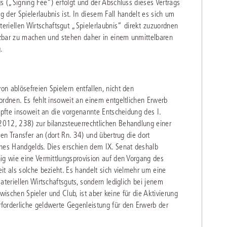
s („Signing Fee“) erfolgt und der Abschluss dieses Vertrags
g der Spielerlaubnis ist. In diesem Fall handelt es sich um
iellen Wirtschaftsgut „Spielerlaubnis“ direkt zuzuordnen
utzbar zu machen und stehen daher in einem unmittelbaren
.
n ablösefreien Spielern entfallen, nicht den
ordnen. Es fehlt insoweit an einem entgeltlichen Erwerb
üpfte insoweit an die vorgenannte Entscheidung des I.
012, 238) zur bilanzsteuerrechtlichen Behandlung einer
en Transfer an (dort Rn. 34) und übertrug die dort
ines Handgelds. Dies erschien dem IX. Senat deshalb
ig wie eine Vermittlungsprovision auf den Vorgang des
it als solche bezieht. Es handelt sich vielmehr um eine
ateriellen Wirtschaftsguts, sondern lediglich bei jenem
 zwischen Spieler und Club, ist aber keine für die Aktivierung
forderliche geldwerte Gegenleistung für den Erwerb der