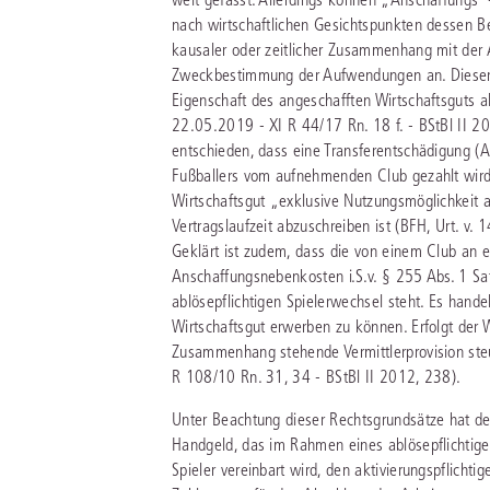
nach wirtschaftlichen Gesichtspunkten dessen Be
kausaler oder zeitlicher Zusammenhang mit der 
Zweckbestimmung der Aufwendungen an. Dieser 
Eigenschaft des angeschafften Wirtschaftsguts al
22.05.2019 - XI R 44/17 Rn. 18 f. - BStBl II 2
entschieden, dass eine Transferentschädigung 
Fußballers vom aufnehmenden Club gezahlt wird,
Wirtschaftsgut „exklusive Nutzungsmöglichkeit an
Vertragslaufzeit abzuschreiben ist (BFH, Urt. v.
Geklärt ist zudem, dass die von einem Club an ei
Anschaffungsnebenkosten i.S.v. § 255 Abs. 1 S
ablösepflichtigen Spielerwechsel steht. Es hand
Wirtschaftsgut erwerben zu können. Erfolgt der W
Zusammenhang stehende Vermittlerprovision steuer
R 108/10 Rn. 31, 34 - BStBl II 2012, 238).
Unter Beachtung dieser Rechtsgrundsätze hat de
Handgeld, das im Rahmen eines ablösepflicht
Spieler vereinbart wird, den aktivierungspflicht