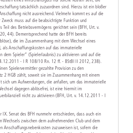
schaffung tatsächlich zuzuordnen sind. Hierzu ist ein bloßer
Anschaffung nicht ausreichend. Vielmehr kommt es auf die
Zweck muss auf die beabsichtigte Funktion und
s Teil des Betriebsvermögens gerichtet sein (BFH, Urt. v.
020, 44). Dementsprechend hatte der BFH bereits
(Ablöse), die im Zusammenhang mit dem Wechsel eines
 als Anschaffungskosten auf das immaterielle
 dem Spieler“ (Spielerlaubnis) zu aktivieren und auf die
 14.12.2011 - I R 108/10 Rn. 12 ff. - BStBl II 2012, 238).
nen Spielervermittler gezahlte Provision zu den
atz 2 HGB zählt, soweit sie im Zusammenhang mit einem
elt sich um Aufwendungen, die anfallen, um das immaterielle
echsel dagegen ablösefrei, ist eine hiermit im
bilanziell nicht zu aktivieren (BFH, Urt. v. 14.12.2011 - I
r IX. Senat des BFH nunmehr entschieden, dass auch ein
igen Wechsels zwischen dem aufnehmenden Club und dem
igen Anschaffungsnebenkosten zuzuweisen ist, sofern die