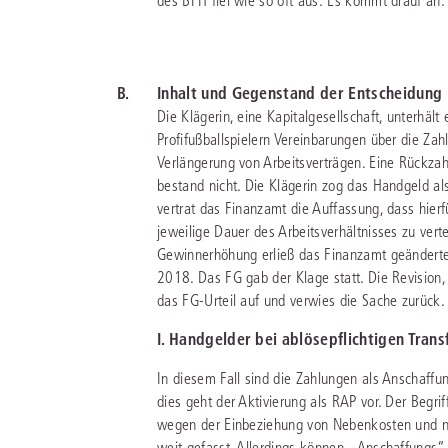
des BFH fiel wie so oft aus: Es kommt drauf an.
B.
Inhalt und Gegenstand der Entscheidung
Die Klägerin, eine Kapitalgesellschaft, unterhält 
Profifußballspielern Vereinbarungen über die Za
Verlängerung von Arbeitsverträgen. Eine Rückzahl
bestand nicht. Die Klägerin zog das Handgeld al
vertrat das Finanzamt die Auffassung, dass hier
jeweilige Dauer des Arbeitsverhältnisses zu vert
Gewinnerhöhung erließ das Finanzamt geänderte 
2018. Das FG gab der Klage statt. Die Revision,
das FG-Urteil auf und verwies die Sache zurück. E
I. Handgelder bei ablösepflichtigen Trans
In diesem Fall sind die Zahlungen als Anschaffun
dies geht der Aktivierung als RAP vor. Der Begri
wegen der Einbeziehung von Nebenkosten und nac
weit gefasst. Allerdings können „Anschaffungs“-