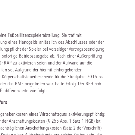
eine Fußballlizenzspielerabteilung. Sie traf mit
hlung eines Handgelds anlässlich des Abschlusses oder der
ungspflicht der Spieler bei vorzeitiger Vertragsbeendigung
s sofortige Betriebsausgabe ab. Nach einer Außenprüfung
für RAP zu aktivieren seien und der Aufwand auf die
eilen sei. Aufgrund der hiermit einhergehenden
Körperschaftsteuerbescheide für die Streitjahre 2016 bis
 der das BMF beigetreten war, hatte Erfolg. Der BFH hob
r differenzierte wie folgt:
fers
gsnebenkosten eines Wirtschaftsguts aktivierungspflichtig;
ff der Anschaffungskosten (§ 255 Abs. 1 Satz 1 HGB) ist
hträglichen Anschaffungskosten (Satz 2 der Vorschrift)
Kosten eines Wirtschaftsguts nur solche Kosten sein, die