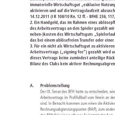
immaterielle Wirtschaftsgut „exklusive Nutzun
aktivieren und auf die Vertragslaufzeit abzusc
14.12.2011 (I R 108/10 Rn. 12 ff. - BFHE 236, 117,
2. Ein Handgeld, das im Rahmen eines ablösepfl
des Arbeitsvertrags an den Spieler gezahlt wir
neben-)kosten des Wirtschaftsguts „Spielerlaub
das bei einem ablösefreien Transfer oder einer
3. Für ein nicht als Wirtschaftsgut zu aktivier
Arbeitsvertrags („signing fee“) gezahlt wird 
dieses Vertrags keine zumindest anteilige Rückz
Bilanz des Clubs kein aktiver Rechnungsabgre
A.
Problemstellung
Der IX. Senat des BFH hatte zu entscheiden, wie
Arbeitsvertrags im Profifußball vom Verein an de
sind. In Betracht kommen zum einen die Aktivier
Rechnungsabgrenzungsposten (RAP), zum anderen