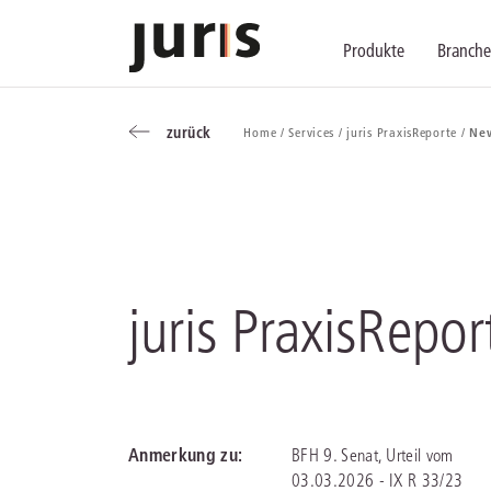
Produkte
Branch
zurück
Home /
Services /
juris PraxisReporte /
New
Wählen Sie bitt
Kompetenz für j
Unsere Services
zurück
zurück
zurück
Schalten Sie mit unseren flexibel ko
Erfahren Sie, welche Vorteile die Lö
Fragen zum juris Portal oder zu uns
Alle Produkte anzeigen
juris PraxisRepor
juris Recht
juris Business
juris Akademie
Anmerkung zu:
BFH 9. Senat, Urteil vom
03.03.2026 - IX R 33/23
zu den Produkten
zu den Produkten
zu den Produkten