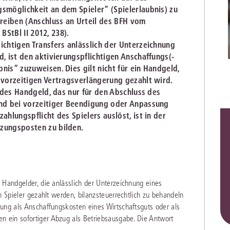
Immaterialgüte
gsmöglichkeit an dem Spieler“ (Spielerlaubnis) zu
Kanzleimanagement
hreiben (Anschluss an Urteil des BFH vom
Zivil- und Zivi
 BStBl II 2012, 238).
Medizinrecht
ichtigen Transfers anlässlich der Unterzeichnung
d, ist den aktivierungspflichtigen Anschaffungs(-
Miet- und Wohneigentumsrecht
nis“ zuzuweisen. Dies gilt nicht für ein Handgeld,
 vorzeitigen Vertragsverlängerung gezahlt wird.
endes Handgeld, das nur für den Abschluss des
und bei vorzeitiger Beendigung oder Anpassung
ahlungspflicht des Spielers auslöst, ist in der
nzungsposten zu bilden.
 Handgelder, die anlässlich der Unterzeichnung eines
n Spieler gezahlt werden, bilanzsteuerrechtlich zu behandeln
ung als Anschaffungskosten eines Wirtschaftsguts oder als
 ein sofortiger Abzug als Betriebsausgabe. Die Antwort