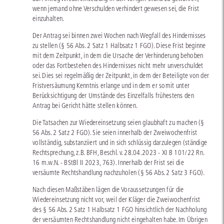
wenn jemand ohne Verschulden verhindert gewesen sei, die Frist
einzuhalten.
Der Antrag sei binnen zwei Wochen nach Wegfall des Hindernisses
zu stellen (§ 56 Abs. 2 Satz 1 Halbsatz 1 FGO). Diese Frist beginne
mit dem Zeitpunkt, in dem die Ursache der Verhinderung behoben
oder das Fortbestehen des Hindernisses nicht mehr unverschuldet
sei. Dies sei regelmäßig der Zeitpunkt, in dem der Beteiligte von der
Fristversäumung Kenntnis erlange und in dem er somit unter
Berücksichtigung der Umstände des Einzelfalls frühestens den
Antrag bei Gericht hätte stellen können.
Die Tatsachen zur Wiedereinsetzung seien glaubhaft zu machen (§
56 Abs. 2 Satz 2 FGO). Sie seien innerhalb der Zweiwochenfrist
vollständig, substanziiert und in sich schlüssig darzulegen (ständige
Rechtsprechung, z.B. BFH, Beschl. v. 28.04.2023 - XI B 101/22 Rn.
16 m.w.N. - BStBl II 2023, 763). Innerhalb der Frist sei die
versäumte Rechtshandlung nachzuholen (§ 56 Abs. 2 Satz 3 FGO).
Nach diesen Maßstäben lägen die Voraussetzungen für die
Wiedereinsetzung nicht vor, weil der Kläger die Zweiwochenfrist
des § 56 Abs. 2 Satz 1 Halbsatz 1 FGO hinsichtlich der Nachholung
der versäumten Rechtshandlung nicht eingehalten habe. Im Übrigen