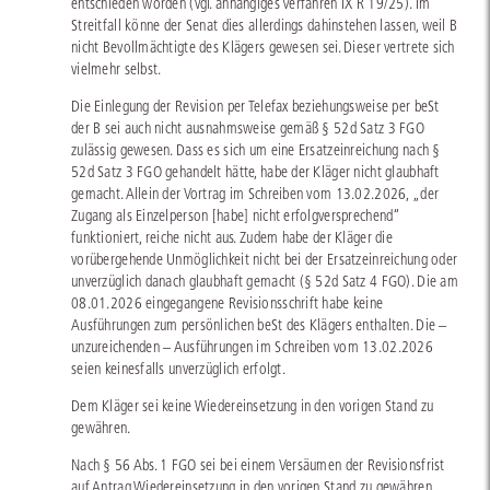
entschieden worden (vgl. anhängiges Verfahren IX R 19/25). Im
Streitfall könne der Senat dies allerdings dahinstehen lassen, weil B
nicht Bevollmächtigte des Klägers gewesen sei. Dieser vertrete sich
vielmehr selbst.
Die Einlegung der Revision per Telefax beziehungsweise per beSt
der B sei auch nicht ausnahmsweise gemäß § 52d Satz 3 FGO
zulässig gewesen. Dass es sich um eine Ersatzeinreichung nach §
52d Satz 3 FGO gehandelt hätte, habe der Kläger nicht glaubhaft
gemacht. Allein der Vortrag im Schreiben vom 13.02.2026, „der
Zugang als Einzelperson [habe] nicht erfolgversprechend“
funktioniert, reiche nicht aus. Zudem habe der Kläger die
vorübergehende Unmöglichkeit nicht bei der Ersatzeinreichung oder
unverzüglich danach glaubhaft gemacht (§ 52d Satz 4 FGO). Die am
08.01.2026 eingegangene Revisionsschrift habe keine
Ausführungen zum persönlichen beSt des Klägers enthalten. Die –
unzureichenden – Ausführungen im Schreiben vom 13.02.2026
seien keinesfalls unverzüglich erfolgt.
Dem Kläger sei keine Wiedereinsetzung in den vorigen Stand zu
gewähren.
Nach § 56 Abs. 1 FGO sei bei einem Versäumen der Revisionsfrist
auf Antrag Wiedereinsetzung in den vorigen Stand zu gewähren,