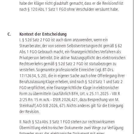
habe der Kläger nicht glaubhaft gemacht, dass er die Revisionsfrist
nach § 120 Abs. 1 Satz 1 FGO ohne Verschulden versäumt habe.
C.
Kontext der Entscheidung
I. § 52d Satz 2 FGO ist auch dann anzuwenden, wenn ein
Steuerberater, der von seinem Selbstvertretungsrecht gemäß § 62
Abs. 1 FGO Gebrauch macht, ein finanzgerichtliches Verfahren als
Privatperson betreibt. Die aktive Nutzungspflicht des elektronischen
Rechtsverkehrs gemäß § 52d Satz 2 FGO ist statusbezogen zu
verstehen. Sogenannte professionelle Einreicher (vgl.
BT-Drs.
17/12634
, S. 20), die in eigener Sache auch ohne Offenlegung ihrer
Berufszulassung Klage erheben, sind nach § 52d Satz 1 und Satz 2
FGO verpflichtet, eine finanzgerichtliche Klage in elektronischer
Form zu übermitteln (ausführlich BFH, Urt. v. 25.11.2025 - VIII R
2/25 Rn. 15 m.w.N. - DStR 2026,421, dazu Besprechung von M.
Steinhauff, AO-StB 2026, 67). Nichts anderes gilt für die Einlegung
der Revision.
II. Nach § 52a Abs. 3 Satz 1 FGO stehen zur rechtswirksamen
Übermittlung elektronischer Dokumente zwei Wege zur Verfügung:
Entweder muss das elektronische Dokument mit einer