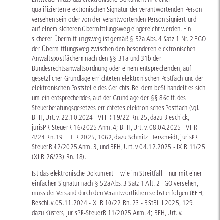
qualifizierten elektronischen Signatur der verantwortenden Person
versehen sein oder von der verantwortenden Person signiert und
auf einem sicheren Übermittlungsweg eingereicht werden. Ein
sicherer Übermittlungsweg ist gemäß § 52a Abs. 4 Satz 1 Nr. 2 FGO
der Übermittlungsweg zwischen den besonderen elektronischen
Anwaltspostfächern nach den §§ 31a und 31b der
Bundesrechtsanwaltsordnung oder einem entsprechenden, auf
gesetzlicher Grundlage errichteten elektronischen Postfach und der
elektronischen Poststelle des Gerichts. Bei dem beSt handelt es sich
um ein entsprechendes, auf der Grundlage der §§ 86c ff. des
Steuerberatungsgesetzes errichtetes elektronisches Postfach (vgl.
BFH, Urt. v. 22.10.2024 - VIII R 19/22 Rn. 25, dazu Bleschick,
jurisPR-SteuerR 16/2025 Anm. 4; BFH, Urt. v. 08.04.2025 - VII R
4/24 Rn. 19 - HFR 2025, 1062, dazu Schmitz-Herscheidt, jurisPR-
SteuerR 42/2025 Anm. 3, und BFH, Urt. v. 04.12.2025 - IX R 11/25
(XI R 26/23) Rn. 18).
Ist das elektronische Dokument – wie im Streitfall – nur mit einer
einfachen Signatur nach § 52a Abs. 3 Satz 1 Alt. 2 FGO versehen,
muss der Versand durch den Verantwortlichen selbst erfolgen (BFH,
Beschl. v. 05.11.2024 - XI R 10/22 Rn. 23 - BStBl II 2025, 129,
dazu Küsters, jurisPR-SteuerR 11/2025 Anm. 4; BFH, Urt. v.