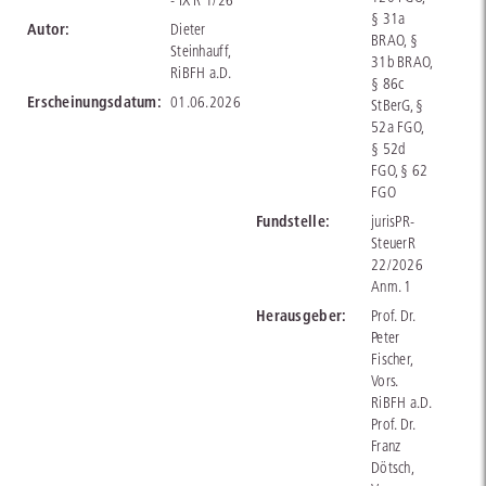
- IX R 1/26
§ 31a
Autor:
Dieter
BRAO, §
Steinhauff,
31b BRAO,
RiBFH a.D.
§ 86c
Erscheinungsdatum:
01.06.2026
StBerG, §
52a FGO,
§ 52d
FGO, § 62
FGO
Fundstelle:
jurisPR-
SteuerR
22/2026
Anm. 1
Herausgeber:
Prof. Dr.
Peter
Fischer,
Vors.
RiBFH a.D.
Prof. Dr.
Franz
Dötsch,