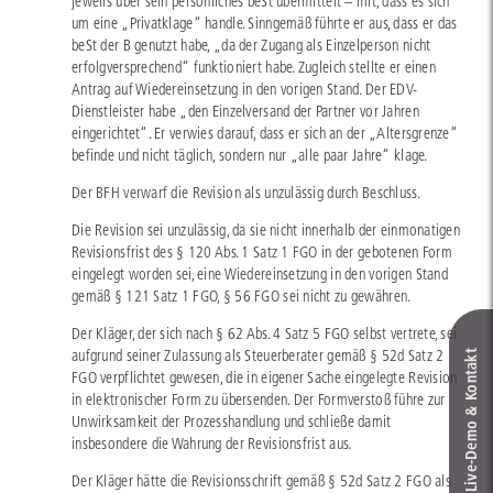
jeweils über sein persönliches beSt übermittelt – mit, dass es sich
um eine „Privatklage“ handle. Sinngemäß führte er aus, dass er das
beSt der B genutzt habe, „da der Zugang als Einzelperson nicht
erfolgversprechend“ funktioniert habe. Zugleich stellte er einen
Antrag auf Wiedereinsetzung in den vorigen Stand. Der EDV-
Dienstleister habe „den Einzelversand der Partner vor Jahren
eingerichtet“. Er verwies darauf, dass er sich an der „Altersgrenze“
befinde und nicht täglich, sondern nur „alle paar Jahre“ klage.
Der BFH verwarf die Revision als unzulässig durch Beschluss.
Die Revision sei unzulässig, da sie nicht innerhalb der einmonatigen
Revisionsfrist des § 120 Abs. 1 Satz 1 FGO in der gebotenen Form
eingelegt worden sei, eine Wiedereinsetzung in den vorigen Stand
gemäß § 121 Satz 1 FGO, § 56 FGO sei nicht zu gewähren.
Der Kläger, der sich nach § 62 Abs. 4 Satz 5 FGO selbst vertrete, sei
aufgrund seiner Zulassung als Steuerberater gemäß § 52d Satz 2
Live‑Demo & Kontakt
FGO verpflichtet gewesen, die in eigener Sache eingelegte Revision
in elektronischer Form zu übersenden. Der Formverstoß führe zur
Unwirksamkeit der Prozesshandlung und schließe damit
insbesondere die Wahrung der Revisionsfrist aus.
Der Kläger hätte die Revisionsschrift gemäß § 52d Satz 2 FGO als