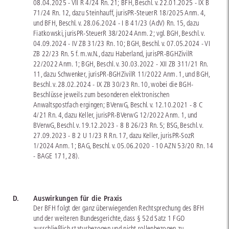
08.04.2025 - VII R 4/24 Rn. 21; BFH, Beschl. v. 22.01.2025 - IX B
71/24 Rn. 12, dazu Steinhauff, jurisPR-SteuerR 18/2025 Anm. 4,
und BFH, Beschl. v. 28.06.2024 - I B 41/23 (AdV) Rn. 15, dazu
Fiatkowski, jurisPR-SteuerR 38/2024 Anm. 2; vgl. BGH, Beschl. v.
04.09.2024 - IV ZB 31/23 Rn. 10; BGH, Beschl. v. 07.05.2024 - VI
ZB 22/23 Rn. 5 f. m.w.N., dazu Haberland, jurisPR-BGHZivilR
22/2022 Anm. 1; BGH, Beschl. v. 30.03.2022 - XII ZB 311/21 Rn.
11, dazu Schwenker, jurisPR-BGHZivilR 11/2022 Anm. 1, und BGH,
Beschl. v. 28.02.2024 - IX ZB 30/23 Rn. 10, wobei die BGH-
Beschlüsse jeweils zum besonderen elektronischen
Anwaltspostfach ergingen; BVerwG, Beschl. v. 12.10.2021 - 8 C
4/21 Rn. 4, dazu Keller, jurisPR-BVerwG 12/2022 Anm. 1, und
BVerwG, Beschl. v. 19.12.2023 - 8 B 26/23 Rn. 5; BSG, Beschl. v.
27.09.2023 - B 2 U 1/23 R Rn. 17, dazu Keller, jurisPR-SozR
1/2024 Anm. 1; BAG, Beschl. v. 05.06.2020 - 10 AZN 53/20 Rn. 14
- BAGE 171, 28).
D.
Auswirkungen für die Praxis
Der BFH folgt der ganz überwiegenden Rechtsprechung des BFH
und der weiteren Bundesgerichte, dass § 52d Satz 1 FGO
ausschließlich statusbezogen und nicht rollenbezogen zu