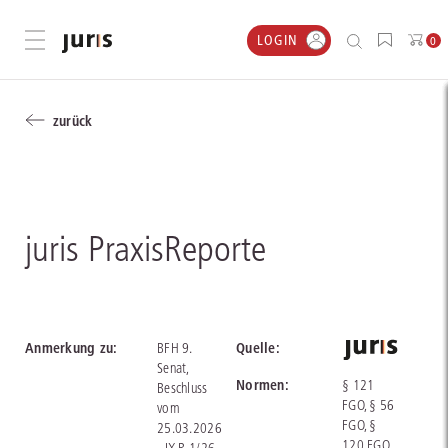
LOGIN
Menü öffnen
0
zurück
juris PraxisReporte
Anmerkung zu:
Quelle:
BFH 9.
Senat,
Normen:
§ 121
Beschluss
FGO, § 56
vom
FGO, §
25.03.2026
120 FGO,