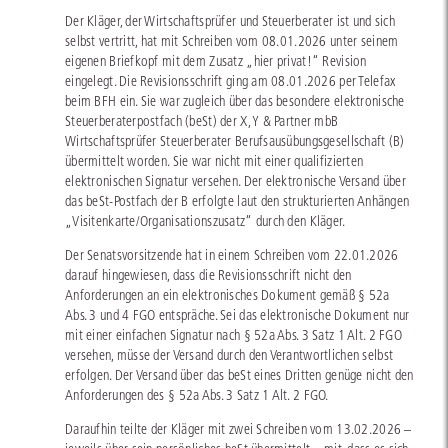
Der Kläger, der Wirtschaftsprüfer und Steuerberater ist und sich
selbst vertritt, hat mit Schreiben vom 08.01.2026 unter seinem
eigenen Briefkopf mit dem Zusatz „hier privat!“ Revision
eingelegt. Die Revisionsschrift ging am 08.01.2026 per Telefax
beim BFH ein. Sie war zugleich über das besondere elektronische
Steuerberaterpostfach (beSt) der X, Y & Partner mbB
Wirtschaftsprüfer Steuerberater Berufsausübungsgesellschaft (B)
übermittelt worden. Sie war nicht mit einer qualifizierten
elektronischen Signatur versehen. Der elektronische Versand über
das beSt-Postfach der B erfolgte laut den strukturierten Anhängen
„Visitenkarte/Organisationszusatz“ durch den Kläger.
Der Senatsvorsitzende hat in einem Schreiben vom 22.01.2026
darauf hingewiesen, dass die Revisionsschrift nicht den
Anforderungen an ein elektronisches Dokument gemäß § 52a
Abs. 3 und 4 FGO entspräche. Sei das elektronische Dokument nur
mit einer einfachen Signatur nach § 52a Abs. 3 Satz 1 Alt. 2 FGO
versehen, müsse der Versand durch den Verantwortlichen selbst
erfolgen. Der Versand über das beSt eines Dritten genüge nicht den
Anforderungen des § 52a Abs. 3 Satz 1 Alt. 2 FGO.
Daraufhin teilte der Kläger mit zwei Schreiben vom 13.02.2026 –