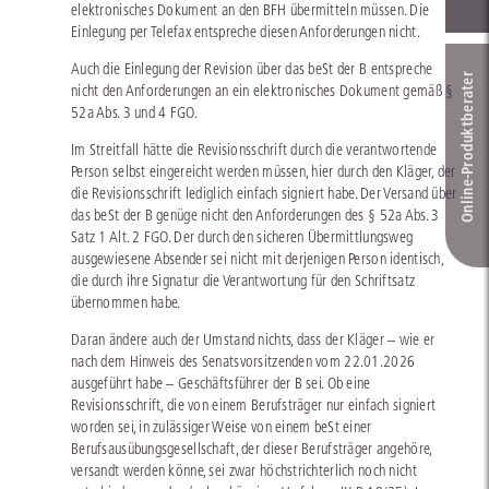
elektronisches Dokument an den BFH übermitteln müssen. Die
Einlegung per Telefax entspreche diesen Anforderungen nicht.
Auch die Einlegung der Revision über das beSt der B entspreche
Online-Produkt­berater
nicht den Anforderungen an ein elektronisches Dokument gemäß §
52a Abs. 3 und 4 FGO.
Im Streitfall hätte die Revisionsschrift durch die verantwortende
Person selbst eingereicht werden müssen, hier durch den Kläger, der
die Revisionsschrift lediglich einfach signiert habe. Der Versand über
das beSt der B genüge nicht den Anforderungen des § 52a Abs. 3
Satz 1 Alt. 2 FGO. Der durch den sicheren Übermittlungsweg
ausgewiesene Absender sei nicht mit derjenigen Person identisch,
die durch ihre Signatur die Verantwortung für den Schriftsatz
übernommen habe.
Daran ändere auch der Umstand nichts, dass der Kläger – wie er
nach dem Hinweis des Senatsvorsitzenden vom 22.01.2026
ausgeführt habe – Geschäftsführer der B sei. Ob eine
Revisionsschrift, die von einem Berufsträger nur einfach signiert
worden sei, in zulässiger Weise von einem beSt einer
Berufsausübungsgesellschaft, der dieser Berufsträger angehöre,
versandt werden könne, sei zwar höchstrichterlich noch nicht