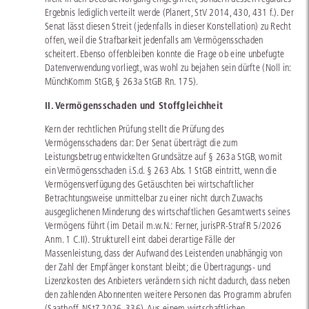
Ergebnis lediglich verteilt werde (Planert, StV 2014, 430, 431 f.). Der
Senat lässt diesen Streit (jedenfalls in dieser Konstellation) zu Recht
offen, weil die Strafbarkeit jedenfalls am Vermögensschaden
scheitert. Ebenso offenbleiben konnte die Frage ob eine unbefugte
Datenverwendung vorliegt, was wohl zu bejahen sein dürfte (Noll in:
MünchKomm StGB, § 263a StGB Rn. 175).
II. Vermögensschaden und Stoffgleichheit
Kern der rechtlichen Prüfung stellt die Prüfung des
Vermögensschadens dar: Der Senat überträgt die zum
Leistungsbetrug entwickelten Grundsätze auf § 263a StGB, womit
ein Vermögensschaden i.S.d. § 263 Abs. 1 StGB eintritt, wenn die
Vermögensverfügung des Getäuschten bei wirtschaftlicher
Betrachtungsweise unmittelbar zu einer nicht durch Zuwachs
ausgeglichenen Minderung des wirtschaftlichen Gesamtwerts seines
Vermögens führt (im Detail m.w.N.: Ferner, jurisPR-StrafR 5/2026
Anm. 1 C.II). Strukturell eint dabei derartige Fälle der
Massenleistung, dass der Aufwand des Leistenden unabhängig von
der Zahl der Empfänger konstant bleibt; die Übertragungs- und
Lizenzkosten des Anbieters verändern sich nicht dadurch, dass neben
den zahlenden Abonnenten weitere Personen das Programm abrufen
(Saathoff, NStZ 2026, 336). Aus einem wirtschaftlichen