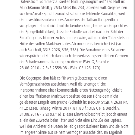
Datenstrom kommerzialisierten Nutzungsmöglichkeit“ (so Noll in:
MünchKomm StGB, § 263a StGB Rn. 234) ableiten will. Gegen einen
solchen Ansatz spricht zunächst schon die fehlende Kausalität, weil
der Investitionsaufwand des Anbieters der Tathandlung zeitlich
vorgelagert ist und nicht auf ihr beruhen kann; ferner widerspricht es
der Spiegelbildlichkeit, dass die Einbuße variabel nach der Zahl der
Empfänger als Nenner zu bestimmen wäre, während der Täter stets in
Höhe des vollen Marktwerts des Abonnements bereichert ist (so
auch Saathoff, NStZ 2026, 336, 338). Die Annahme eines Schadens
widerspräche letztlich dann auch den verfassungsrechtlichen Grenzen
der Schadensnormativierung (zu diesen: BVerfG, Beschl. v.
23.06.2010 - 2 BvR 2559/08 - BVerfGE 126, 170).
Die Gegenposition hält es für wenig überzeugend einen
Vermögensschaden abzulehnen, weil die unentgeltliche
Inanspruchnahme einer kommerzialisierten Nutzungsmöglichkeit
einen bezifferbaren Marktwert besitze, dessen Höhe dem nicht
geleisteten Entgelt entspreche (Schmidt in: BeckOK StGB, § 263a Rn.
41.2; Esser/Rehaag, wistra 2017, 81, 83 f.; OLG Celle, Beschl. v.
31.08.2016 - 2 Ss 93/16). Dieser Einwand beschreibt jedoch erneut
allein den Zuwachs beim Täter und nicht eine Einbuße des Opfers,
weil der Anbieter die Daten beliebig reproduzieren kann und sie nicht
im engeren Sinne aus seinem Vermögen ausscheiden. Im Ergebnis