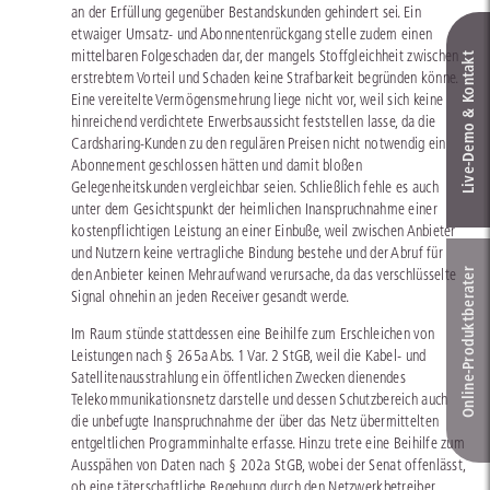
an der Erfüllung gegenüber Bestandskunden gehindert sei. Ein
etwaiger Umsatz- und Abonnentenrückgang stelle zudem einen
mittelbaren Folgeschaden dar, der mangels Stoffgleichheit zwischen
Live‑Demo & Kontakt
erstrebtem Vorteil und Schaden keine Strafbarkeit begründen könne.
Eine vereitelte Vermögensmehrung liege nicht vor, weil sich keine
hinreichend verdichtete Erwerbsaussicht feststellen lasse, da die
Cardsharing-Kunden zu den regulären Preisen nicht notwendig ein
Abonnement geschlossen hätten und damit bloßen
Gelegenheitskunden vergleichbar seien. Schließlich fehle es auch
unter dem Gesichtspunkt der heimlichen Inanspruchnahme einer
kostenpflichtigen Leistung an einer Einbuße, weil zwischen Anbieter
und Nutzern keine vertragliche Bindung bestehe und der Abruf für
den Anbieter keinen Mehraufwand verursache, da das verschlüsselte
Online-Produkt­berater
Signal ohnehin an jeden Receiver gesandt werde.
Im Raum stünde stattdessen eine Beihilfe zum Erschleichen von
Leistungen nach § 265a Abs. 1 Var. 2 StGB, weil die Kabel- und
Satellitenausstrahlung ein öffentlichen Zwecken dienendes
Telekommunikationsnetz darstelle und dessen Schutzbereich auch
die unbefugte Inanspruchnahme der über das Netz übermittelten
entgeltlichen Programminhalte erfasse. Hinzu trete eine Beihilfe zum
Ausspähen von Daten nach § 202a StGB, wobei der Senat offenlässt,
ob eine täterschaftliche Begehung durch den Netzwerkbetreiber