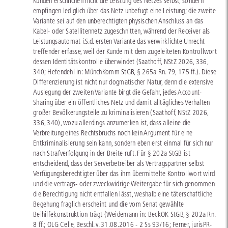
Kunden erschlichen nicht die Leistung des Netzes selbst, sondern
empfingen lediglich über das Netz unbefugt eine Leistung; die zweite
Variante sei auf den unberechtigten physischen Anschluss an das
Kabel- oder Satellitennetz zugeschnitten, während der Receiver als
Leistungsautomat i.S.d. ersten Variante das verwirklichte Unrecht
treffender erfasse, weil der Kunde mit dem zugeleiteten Kontrollwort
dessen Identitätskontrolle überwindet (Saathoff, NStZ 2026, 336,
340; Hefendehl in: MünchKomm StGB, § 265a Rn. 79, 175 ff.). Diese
Differenzierung ist nicht nur dogmatischer Natur, denn die extensive
Auslegung der zweiten Variante birgt die Gefahr, jedes Account-
Sharing über ein öffentliches Netz und damit alltägliches Verhalten
großer Bevölkerungsteile zu kriminalisieren (Saathoff, NStZ 2026,
336, 340), wozu allerdings anzumerken ist, dass alleine die
Verbreitung eines Rechtsbruchs noch kein Argument für eine
Entkriminalisierung sein kann, sondern eben erst einmal für sich nur
nach Strafverfolgung in der Breite ruft. Für § 202a StGB ist
entscheidend, dass der Serverbetreiber als Vertragspartner selbst
Verfügungsberechtigter über das ihm übermittelte Kontrollwort wird
und die vertrags- oder zweckwidrige Weitergabe für sich genommen
die Berechtigung nicht entfallen lässt, weshalb eine täterschaftliche
Begehung fraglich erscheint und die vom Senat gewählte
Beihilfekonstruktion trägt (Weidemann in: BeckOK StGB, § 202a Rn.
8 ff.; OLG Celle, Beschl. v. 31.08.2016 - 2 Ss 93/16; Ferner, jurisPR-