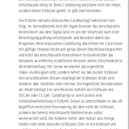
Entschlüsseln nötig ist. Beim Cardsharing wird dann nicht der Inhalt,
sondern dieser Schlüssel geteilt. Es gibt zwei Varianten:
Die Echtzeit-Variante (klassisches Cardsharing) funktioniert wie
folgt: Im Normalbetrieb liest der legale Receiver das verschlüsselte
Kontrollwort aus dem Signal, lässt es von der Smartcard nach einer
Berechtigungsprüfung entschlüsseln und decodiert damit das
Programm. Beim klassischen Cardsharing übernimmt ein Card-Server
mit gültiger Original-Smartcard genau diesen Entschlüsselungsschritt
und leitet das entschlüsselte Kontrollwort fortlaufend über das
Netzwerk an entfernte, modifizierte Receiver weiter. Entscheidend ist
die Arbeitsteilung: Der Server verarbeitet das eigentliche
Video-/Audiosignal nicht, sondern liefert nur den kurzen Schlüssel.
Den verschlüsselten Stream empfängt der Endnutzer direkt vom
Anbieter über Satelliten oder Internet. Die eigentliche Decodierarbeit
am Inhalt erbringt erst sein Receiver mithilfe von Software wie
OSCam oder CCcam. Cardsharing ist somit primär eine
Schlüsselweiterleitung in Echtzeit. Davon zu unterscheiden ist das oft
begrifflich vermischte Restreaming, bei dem nicht der Schlüssel,
sondern der bereits entschlüsselte Medienstream selbst
weiterverteilt wird. Der Anbieter liefert dem Nutzer also fertige
Inhalte statt eines Decodier-Schlüssels. Dies ist ein technisch und