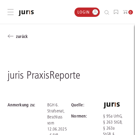
LOGIN
Menü öffnen
0
zurück
juris PraxisReporte
Anmerkung zu:
Quelle:
BGH 6.
Strafsenat,
Normen:
§ 95a UrhG,
Beschluss
§ 263 StGB,
vom
§ 263a
12.06.2025
StGB, §