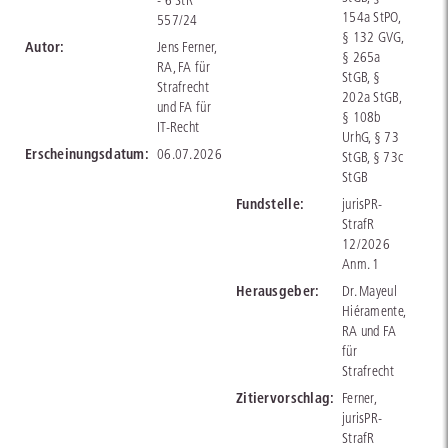
- 6 StR
154a StPO,
557/24
§ 132 GVG,
Autor:
Jens Ferner,
§ 265a
RA, FA für
StGB, §
Strafrecht
202a StGB,
und FA für
§ 108b
IT-Recht
UrhG, § 73
Erscheinungsdatum:
06.07.2026
StGB, § 73c
StGB
Fundstelle:
jurisPR-
StrafR
12/2026
Anm. 1
Herausgeber:
Dr. Mayeul
Hiéramente,
RA und FA
für
Strafrecht
Zitiervorschlag:
Ferner,
jurisPR-
StrafR