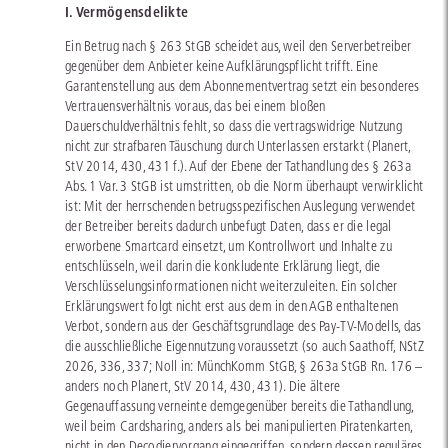
I. Vermögensdelikte
Ein Betrug nach § 263 StGB scheidet aus, weil den Serverbetreiber
gegenüber dem Anbieter keine Aufklärungspflicht trifft. Eine
Garantenstellung aus dem Abonnementvertrag setzt ein besonderes
Vertrauensverhältnis voraus, das bei einem bloßen
Dauerschuldverhältnis fehlt, so dass die vertragswidrige Nutzung
nicht zur strafbaren Täuschung durch Unterlassen erstarkt (Planert,
StV 2014, 430, 431 f.). Auf der Ebene der Tathandlung des § 263a
Abs. 1 Var. 3 StGB ist umstritten, ob die Norm überhaupt verwirklicht
ist: Mit der herrschenden betrugsspezifischen Auslegung verwendet
der Betreiber bereits dadurch unbefugt Daten, dass er die legal
erworbene Smartcard einsetzt, um Kontrollwort und Inhalte zu
entschlüsseln, weil darin die konkludente Erklärung liegt, die
Verschlüsselungsinformationen nicht weiterzuleiten. Ein solcher
Erklärungswert folgt nicht erst aus dem in den AGB enthaltenen
Verbot, sondern aus der Geschäftsgrundlage des Pay-TV-Modells, das
die ausschließliche Eigennutzung voraussetzt (so auch Saathoff, NStZ
2026, 336, 337; Noll in: MünchKomm StGB, § 263a StGB Rn. 176 –
anders noch Planert, StV 2014, 430, 431). Die ältere
Gegenauffassung verneinte demgegenüber bereits die Tathandlung,
weil beim Cardsharing, anders als bei manipulierten Piratenkarten,
nicht in den Decodiervorgang eingegriffen, sondern dessen reguläres