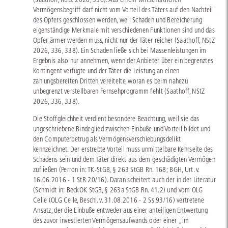
Vermögensbegriff darf nicht vom Vorteil des Täters auf den Nachteil
des Opfers geschlossen werden, weil Schaden und Bereicherung
eigenständige Merkmale mit verschiedenen Funktionen sind und das
Opfer ärmer werden muss, nicht nur der Täter reicher (Saathoff, NStZ
2026, 336, 338). Ein Schaden ließe sich bei Massenleistungen im
Ergebnis also nur annehmen, wenn der Anbieter über ein begrenztes
Kontingent verfügte und der Täter die Leistung an einen
zahlungsbereiten Dritten vereitelte, woran es beim nahezu
unbegrenzt verstellbaren Fernsehprogramm fehlt (Saathoff, NStZ
2026, 336, 338).
Die Stoffgleichheit verdient besondere Beachtung, weil sie das
ungeschriebene Bindeglied zwischen Einbuße und Vorteil bildet und
den Computerbetrug als Vermögensverschiebungsdelikt
kennzeichnet. Der erstrebte Vorteil muss unmittelbare Kehrseite des
Schadens sein und dem Täter direkt aus dem geschädigten Vermögen
zufließen (Perron in: TK-StGB, § 263 StGB Rn. 168; BGH, Urt. v.
16.06.2016 - 1 StR 20/16). Daran scheitert auch der in der Literatur
(Schmidt in: BeckOK StGB, § 263a StGB Rn. 41.2) und vom OLG
Celle (OLG Celle, Beschl. v. 31.08.2016 - 2 Ss 93/16) vertretene
Ansatz, der die Einbuße entweder aus einer anteiligen Entwertung
des zuvor investierten Vermögensaufwands oder einer „im