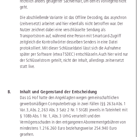
rechtlich anders gelagerter Sachverhalt, um den es vorliegend nicht
geht.
Die abschließende Variante ist das Offline Decoding, das asynchron
(zeitversetzt) arbeitet und hier ebenfalls nicht betroffen war. Der
Nutzer zeichnet dabei eine verschlüsselte Sendung als
Transportstrom auf, während eine Person mit Smartcard-Zugriff
zeitgleich die Kontrollwörter desselben Senders in eine Datei
protokolliert. Mit dieser Schlüsseldatei lässt sich die Aufnahme
später per Software (etwa TSDEC) entschlüsseln. Auch hier wird nur
der Schlüsselstrom geteilt, nicht der Inhalt, allerdings zeitversetzt
statt live.
B.
Inhalt und Gegenstand der Entscheidung
Das LG Hof hatte den Angeklagten wegen gemeinschaftlichen
gewerbsmäßigen Computerbetrugs in zwei Fällen (§§ 263a Abs. 1
Var. 3, Abs. 2, 263 Abs. 3 Satz 2 Nr. 1 StGB) jeweils in Tateinheit mit
§ 108b Abs. 1 Nr. 1, Abs. 3 UrhG verurteilt und den
Vermögensschaden in den entgangenen Abonnementgebühren von
mindestens 1.216.260 Euro beziehungsweise 254.940 Euro
gesehen.