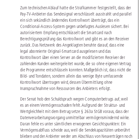
Zum technischen Ablauf hatte die Strafkammer festgestellt, dass der
Pay-TV-Anbieter das Sendesignal verschlüsselt ausstrahlt und parallel
ein sich sekündlich änderndes Kontrollwort überträgt, das ein
Conditional-Access-System gegen unbefugtes Auslesen sichert. Bei
autorisiertem Empfang entschlüsselt die Smartcard nach
Berechtigungsprüfung das Kontrollwort und gibt es an den Receiver
zurück. Das Netzwerk des Angeklagten beruhte darauf, dass eine
legal abonnierte Original-Smartcard ausgelesen und das
Kontrollwort über einen Server an die modifizierten Receiver der
zahlenden Kunden weitergeleitet wurde, die so ohne eigenen Vertrag
die Programme entschlüsseln konnten. Maßgeblich ist, dass nicht die
Bild- und Tondaten, sondern allein das wenige Byte umfassende
Kontrollwort übertragen wird, dessen Übermittlung ohne
Inanspruchnahme von Ressourcen des Anbieters erfolgt.
Der Senat hob den Schuldspruch wegen Computerbetrugs auf, weil
es an einem Vermögensschaden fehlt. Aufgrund der Struktur- und
Wertgleichheit mit dem Betrug setze § 263a StGB voraus, dass der
Datenverarbeitungsvorgang unmittelbar vermögensmindernd wirke.
Daran fehle es unter sämtlichen erwogenen Gesichtspunkten: Ein
Vermögensabfluss scheide aus, weil die Sendekapazitäten unberührt
blieben und der Anbieter weder am Abschluss von Neuverträgen noch