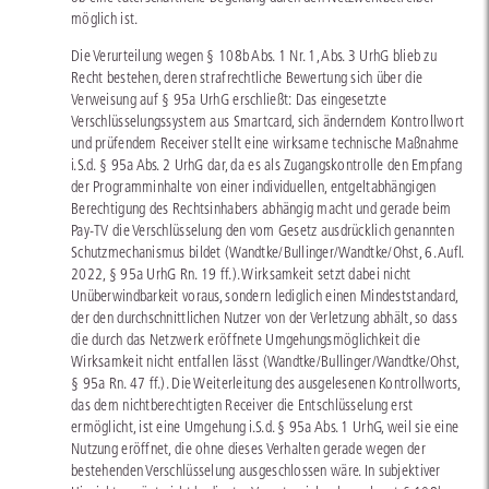
möglich ist.
Die Verurteilung wegen § 108b Abs. 1 Nr. 1, Abs. 3 UrhG blieb zu
Recht bestehen, deren strafrechtliche Bewertung sich über die
Verweisung auf § 95a UrhG erschließt: Das eingesetzte
Verschlüsselungssystem aus Smartcard, sich änderndem Kontrollwort
und prüfendem Receiver stellt eine wirksame technische Maßnahme
i.S.d. § 95a Abs. 2 UrhG dar, da es als Zugangskontrolle den Empfang
der Programminhalte von einer individuellen, entgeltabhängigen
Berechtigung des Rechtsinhabers abhängig macht und gerade beim
Pay-TV die Verschlüsselung den vom Gesetz ausdrücklich genannten
Schutzmechanismus bildet (Wandtke/Bullinger/Wandtke/Ohst, 6. Aufl.
2022, § 95a UrhG Rn. 19 ff.). Wirksamkeit setzt dabei nicht
Unüberwindbarkeit voraus, sondern lediglich einen Mindeststandard,
der den durchschnittlichen Nutzer von der Verletzung abhält, so dass
die durch das Netzwerk eröffnete Umgehungsmöglichkeit die
Wirksamkeit nicht entfallen lässt (Wandtke/Bullinger/Wandtke/Ohst,
§ 95a Rn. 47 ff.). Die Weiterleitung des ausgelesenen Kontrollworts,
das dem nichtberechtigten Receiver die Entschlüsselung erst
ermöglicht, ist eine Umgehung i.S.d. § 95a Abs. 1 UrhG, weil sie eine
Nutzung eröffnet, die ohne dieses Verhalten gerade wegen der
bestehenden Verschlüsselung ausgeschlossen wäre. In subjektiver