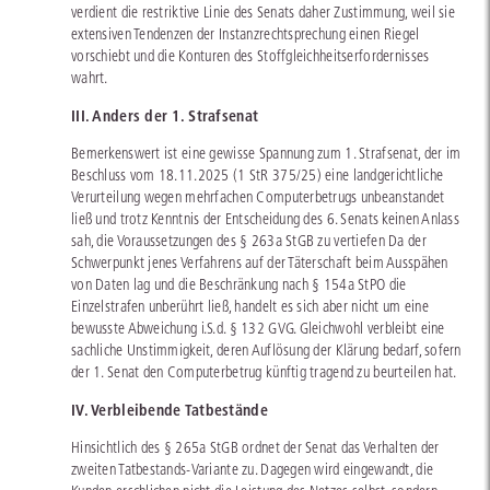
verdient die restriktive Linie des Senats daher Zustimmung, weil sie
extensiven Tendenzen der Instanzrechtsprechung einen Riegel
vorschiebt und die Konturen des Stoffgleichheitserfordernisses
wahrt.
III. Anders der 1. Strafsenat
Bemerkenswert ist eine gewisse Spannung zum 1. Strafsenat, der im
Beschluss vom 18.11.2025 (1 StR 375/25) eine landgerichtliche
Verurteilung wegen mehrfachen Computerbetrugs unbeanstandet
ließ und trotz Kenntnis der Entscheidung des 6. Senats keinen Anlass
sah, die Voraussetzungen des § 263a StGB zu vertiefen Da der
Schwerpunkt jenes Verfahrens auf der Täterschaft beim Ausspähen
von Daten lag und die Beschränkung nach § 154a StPO die
Einzelstrafen unberührt ließ, handelt es sich aber nicht um eine
bewusste Abweichung i.S.d. § 132 GVG. Gleichwohl verbleibt eine
sachliche Unstimmigkeit, deren Auflösung der Klärung bedarf, sofern
der 1. Senat den Computerbetrug künftig tragend zu beurteilen hat.
IV. Verbleibende Tatbestände
Hinsichtlich des § 265a StGB ordnet der Senat das Verhalten der
zweiten Tatbestands-Variante zu. Dagegen wird eingewandt, die