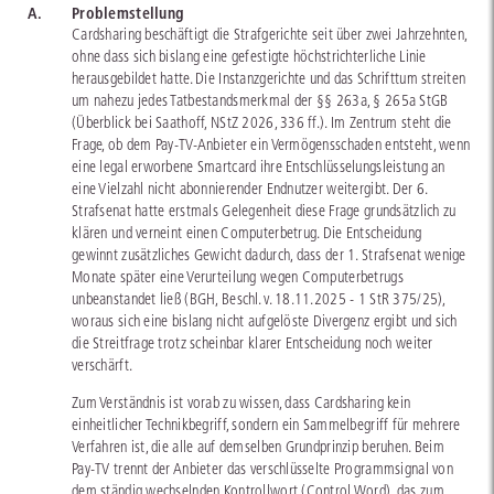
A.
Problemstellung
Cardsharing beschäftigt die Strafgerichte seit über zwei Jahrzehnten,
ohne dass sich bislang eine gefestigte höchstrichterliche Linie
herausgebildet hatte. Die Instanzgerichte und das Schrifttum streiten
um nahezu jedes Tatbestandsmerkmal der §§ 263a, § 265a StGB
(Überblick bei Saathoff, NStZ 2026, 336 ff.). Im Zentrum steht die
Frage, ob dem Pay-TV-Anbieter ein Vermögensschaden entsteht, wenn
eine legal erworbene Smartcard ihre Entschlüsselungsleistung an
eine Vielzahl nicht abonnierender Endnutzer weitergibt. Der 6.
Strafsenat hatte erstmals Gelegenheit diese Frage grundsätzlich zu
klären und verneint einen Computerbetrug. Die Entscheidung
gewinnt zusätzliches Gewicht dadurch, dass der 1. Strafsenat wenige
Monate später eine Verurteilung wegen Computerbetrugs
unbeanstandet ließ (BGH, Beschl. v. 18.11.2025 - 1 StR 375/25),
woraus sich eine bislang nicht aufgelöste Divergenz ergibt und sich
die Streitfrage trotz scheinbar klarer Entscheidung noch weiter
verschärft.
Zum Verständnis ist vorab zu wissen, dass Cardsharing kein
einheitlicher Technikbegriff, sondern ein Sammelbegriff für mehrere
Verfahren ist, die alle auf demselben Grundprinzip beruhen. Beim
Pay-TV trennt der Anbieter das verschlüsselte Programmsignal von
dem ständig wechselnden Kontrollwort (Control Word), das zum