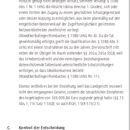
Hinsicht genügt nicht bedingter Vorsatz, vielmehr verlangt § 108b
Abs. 1 Nr. 1 UrhG die Absicht (dolus directus 1. Grades), sich oder
einem Dritten den Zugang zu einem geschützten Schutzgegenstand
oder dessen Nutzung zu ermöglichen, was beim planmäßig auf den
entgeltlichen Weiterverkauf der Zugriffsmöglichkeit gerichteten
Netzwerkbetreiber zweifelsfrei vorliegt
(Wandtke/Bullinger/Reinbacher, § 108b UrhG Rn. 8). Da die Tat
gewerbsmäßig erfolgte, greift die Qualifikation des § 108b Abs. 3
UrhG mit einem Strafrahmen bis zu drei Jahren. Die Vorschrift tritt
neben die im Übrigen im Raum stehenden §§ 202a, 265a StGB, weil
das Urheberstrafrecht und der vermögens- beziehungsweise
datenschützende Tatbestand unterschiedliche Schutzrichtungen
verfolgen, so dass Idealkonkurrenz besteht
(Wandtke/Bullinger/Reinbacher, § 108b UrhG Rn. 11).
Ebenso verblieb es bei der Einziehung, weil das Landgericht insoweit
nicht den entgangenen Gewinn, sondern die tatsächlichen Einnahmen
des Angeklagten von 169.009,84 Euro zugrunde gelegt hatte (§§ 73
Abs. 1, 73c Satz 1 StGB; so auch BGH, 1 StR 515/21).
C.
Kontext der Entscheidung