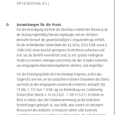
ITR 14/2025 Anm. 6 C.).
D.
Auswirkungen für die Praxis
Für die Verteidigung eröffnet der Beschluss erhebliches Potenzial, da
der bislang regelmäßig führend angeklagte und am höchsten
bestrafte Vorwurf des gewerbsmäßigen Computerbetrugs entfällt.
Da die verbleibenden Tatbestände der §§ 265a, 202a StGB sowie §
108b UrhG einen deutlich geringeren Strafrahmen aufweisen und
teils nur als Beihilfe verwirklicht sind, ist mit spürbar niedrigeren
Strafen zu rechnen. Anklagen und Urteile, die den Schaden weiterhin
aus entgangenen Abonnementgebühren ableiten, sind angreifbar.
Für die Einziehung bleibt die Entscheidung folgenlos, sofern das
Tatgericht, wie hier, an die tatsächlich erzielten Einnahmen des Täters
und nicht an den entgangenen Gewinn des Anbieters anknüpft (§§
73 Abs. 1, 73c Satz 1 StGB; vgl. zur Behandlung von Cardsharing-
Erlösen BGH, Beschl. v. 10.03.2022 - 1 StR 515/21). Es bleibt im
Blick zu halten, dass die Schadensverneinung an die konkreten
Feststellungen geknüpft ist, was heißt, dass soweit ein Netzwerk
Ressourcen des Anbieters in Anspruch nähme oder konkrete,