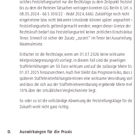
solches Feststellungsurteil nur die Rechtslage zu dem Zeitpunkt feststellt,
bis zu dem die Parteien Tatsachen vortragen konnten (LG Berlin II, Urt. v.
08.05.2024 - 66 S 300/22 - WuM 2024, 666). Zukünftige noch nicht
eingetretene bzw. nicht bekannte Umstände können später ungeachtet d
Feststellungsurteils geltend gemacht werden; wegen dieser Grenze der
Rechtskraft bedarf das Feststellungsurteil keiner zeitlichen Einschränkun
Tenor. Sinnvoll ist sicher der Zusatz „zurzeit“ im Tenor bei Ausurteilung d
Maximalmiete.
Einfacher ist die Rechtslage, wenn am 01.07.2026 keine wirksame
MietpreisbegrenzungsVO vorliegt. In diesem Fall sind die jeweiligen
Staffelerhöhungen um 50 Euro wirksam und auf die zulässige Miete Sta
01.07.2025 hinzuzurechnen. Auch hier bleibt das Prognoserisiko, dass zu
späteren Staffelmieterhöhungsterminen eine wirksame Verordnung vorli
und dass die sich aus der Staffelmietvereinbarung ergebende Miete mehr 
10% über der ortsüblichen Vergleichsmiete liegt.
So oder so ist die vollständige Abweisung der Feststellungsklage für die
Zukunft wohl nicht ganz richtig.
D.
Auswirkungen für die Praxis