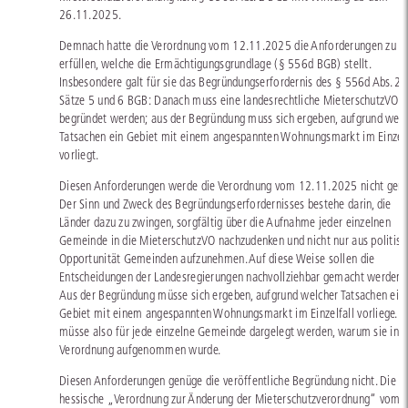
26.11.2025.
Demnach hatte die Verordnung vom 12.11.2025 die Anforderungen zu
erfüllen, welche die Ermächtigungsgrundlage (§ 556d BGB) stellt.
Insbesondere galt für sie das Begründungserfordernis des § 556d Abs. 2
Sätze 5 und 6 BGB: Danach muss eine landesrechtliche MieterschutzVO
begründet werden; aus der Begründung muss sich ergeben, aufgrund welc
Tatsachen ein Gebiet mit einem angespannten Wohnungsmarkt im Einzelf
vorliegt.
Diesen Anforderungen werde die Verordnung vom 12.11.2025 nicht gere
Der Sinn und Zweck des Begründungserfordernisses bestehe darin, die
Länder dazu zu zwingen, sorgfältig über die Aufnahme jeder einzelnen
Gemeinde in die MieterschutzVO nachzudenken und nicht nur aus politisc
Opportunität Gemeinden aufzunehmen. Auf diese Weise sollen die
Entscheidungen der Landesregierungen nachvollziehbar gemacht werden.
Aus der Begründung müsse sich ergeben, aufgrund welcher Tatsachen ein
Gebiet mit einem angespannten Wohnungsmarkt im Einzelfall vorliege. E
müsse also für jede einzelne Gemeinde dargelegt werden, warum sie in d
Verordnung aufgenommen wurde.
Diesen Anforderungen genüge die veröffentliche Begründung nicht. Die
hessische „Verordnung zur Änderung der Mieterschutzverordnung“ vom