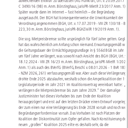
abweichenden Entwurf zu überlassen (AG Frankfurt, Urt. v. 20.09.2017 -
C 3490/16 (98) m. Anm. Börstinghaus, jurisPR-MietR 23/2017 Anm. 1).
Später wurde dann im Internet – fast heimlich – die Begründung
ausgetauscht. Der BGH hat konsequenterweise die Unwirksamkeit der
Verordnung angenommen (BGH, Urt. v. 17.07.2019 - VIII ZR 130/18 - B
223, 30 m. Anm. Börstinghaus, jurisPR-BGHZivilR 19/2019 Anm. 1).
Die sog. Mietpreisbremse sollte ursprünglich für fünf Jahre gelten. Gegla
hat das wahrscheinlich am Anfang schon niemand. Erwartungsgemäß wu
die Geltungsdauer der Ermächtigungsgrundlage in § 556d BGB im Jahr 
um fünf Jahre verlängert, was sowohl nach Ansicht des BGH (BGH, Urt. v.
18.12.2024 - VIII ZR 16/23 m. Anm. Börstinghaus, jurisPR-MietR 1/2025
Anm. 1) als auch des BVerfG (BVerfG, Beschl. v. 08.01.2026 - 1 BvR 183
- NZM 2026, 261) verfassungsgemäß war. Aber auch diese Verlängerung
drohte Ende 2025 abzulaufen, weshalb schon die Ampelkoalition der 19.
Legislaturperiode im Jahr 2021 im Koalitionsvertrag vereinbart hatte: „
verlängern die Mietpreisbremse bis zum Jahre 2029.“ Der damalige
Justizminister hat dieses Vorhaben bis zum Ende der Koalition
herausgezögert und erst auf den letzten Drücker einen Entwurf vorgelegt,
der zum einen nur eine Verlängerung bis Ende 2028 vorsah und noch wei
Begründungserfordernisse vorsah. Das Vorhaben ist nach Platzen der
Koalition der Diskontinuität zum Opfer gefallen. Nach Konstituierung der
neuen „großen“ Koalition 2025 eilte es deshalb sehr, da die