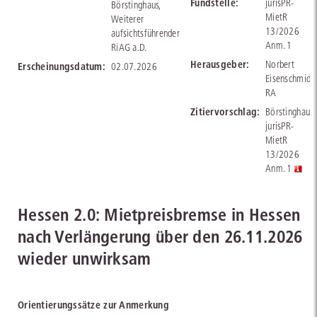
Fundstelle:
jurisPR-
Börstinghaus,
MietR
Weiterer
13/2026
aufsichtsführender
Anm. 1
RiAG a.D.
Herausgeber:
Norbert
Erscheinungsdatum:
02.07.2026
Eisenschmid,
RA
Zitiervorschlag:
Börstinghaus,
jurisPR-
MietR
13/2026
Anm. 1
Hessen 2.0: Mietpreisbremse in Hessen
nach Verlängerung über den 26.11.2026
wieder unwirksam
Orientierungssätze zur Anmerkung