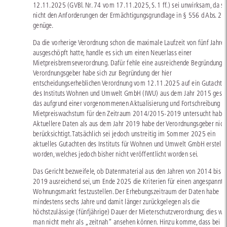
12.11.2025 (GVBl. Nr. 74 vom 17.11.2025, S. 1 ff.) sei unwirksam, da si
nicht den Anforderungen der Ermächtigungsgrundlage in § 556 d Abs. 2 
genüge.
Da die vorherige Verordnung schon die maximale Laufzeit von fünf Jahre
ausgeschöpft hatte, handle es sich um einen Neuerlass einer
Mietpreisbremseverordnung. Dafür fehle eine ausreichende Begründung. 
Verordnungsgeber habe sich zur Begründung der hier
entscheidungserheblichen Verordnung vom 12.11.2025 auf ein Gutachte
des Instituts Wohnen und Umwelt GmbH (IWU) aus dem Jahr 2015 gestüt
das aufgrund einer vorgenommenen Aktualisierung und Fortschreibung d
Mietpreiswachstum für den Zeitraum 2014/2015-2019 untersucht habe.
Aktuellere Daten als aus dem Jahr 2019 habe der Verordnungsgeber nich
berücksichtigt. Tatsächlich sei jedoch unstreitig im Sommer 2025 ein
aktuelles Gutachten des Instituts für Wohnen und Umwelt GmbH erstellt
worden, welches jedoch bisher nicht veröffentlicht worden sei.
Das Gericht bezweifele, ob Datenmaterial aus den Jahren von 2014 bis
2019 ausreichend sei, um Ende 2025 die Kriterien für einen angespannte
Wohnungsmarkt festzustellen. Der Erhebungszeitraum der Daten habe
mindestens sechs Jahre und damit länger zurückgelegen als die
höchstzulässige (fünfjährige) Dauer der Mieterschutzverordnung; dies we
man nicht mehr als „zeitnah“ ansehen können. Hinzu komme, dass bei