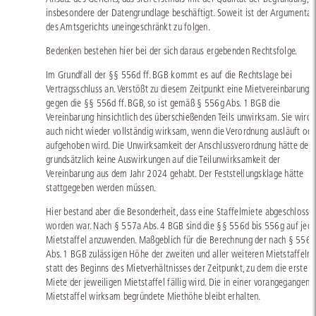
insbesondere der Datengrundlage beschäftigt. Soweit ist der Argumentat
des Amtsgerichts uneingeschränkt zu folgen.
Bedenken bestehen hier bei der sich daraus ergebenden Rechtsfolge.
Im Grundfall der §§ 556d ff. BGB kommt es auf die Rechtslage bei
Vertragsschluss an. Verstößt zu diesem Zeitpunkt eine Mietvereinbarung
gegen die §§ 556d ff. BGB, so ist gemäß § 556g Abs. 1 BGB die
Vereinbarung hinsichtlich des überschießenden Teils unwirksam. Sie wird
auch nicht wieder vollständig wirksam, wenn die Verordnung ausläuft ode
aufgehoben wird. Die Unwirksamkeit der Anschlussverordnung hätte des
grundsätzlich keine Auswirkungen auf die Teilunwirksamkeit der
Vereinbarung aus dem Jahr 2024 gehabt. Der Feststellungsklage hätte
stattgegeben werden müssen.
Hier bestand aber die Besonderheit, dass eine Staffelmiete abgeschlosse
worden war. Nach § 557a Abs. 4 BGB sind die §§ 556d bis 556g auf jed
Mietstaffel anzuwenden. Maßgeblich für die Berechnung der nach § 556d
Abs. 1 BGB zulässigen Höhe der zweiten und aller weiteren Mietstaffeln i
statt des Beginns des Mietverhältnisses der Zeitpunkt, zu dem die erste
Miete der jeweiligen Mietstaffel fällig wird. Die in einer vorangegangene
Mietstaffel wirksam begründete Miethöhe bleibt erhalten.