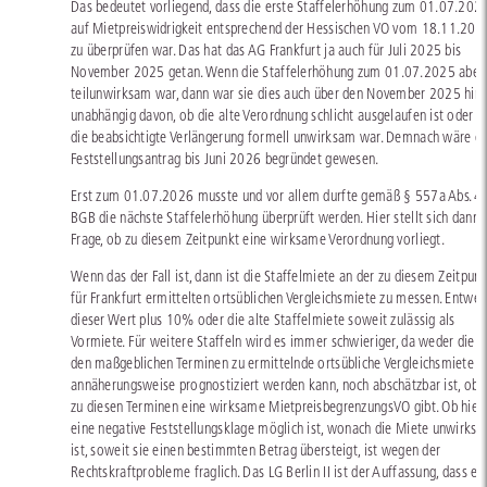
Das bedeutet vorliegend, dass die erste Staffelerhöhung zum 01.07.202
auf Mietpreiswidrigkeit entsprechend der Hessischen VO vom 18.11.202
zu überprüfen war. Das hat das AG Frankfurt ja auch für Juli 2025 bis
November 2025 getan. Wenn die Staffelerhöhung zum 01.07.2025 aber
teilunwirksam war, dann war sie dies auch über den November 2025 hina
unabhängig davon, ob die alte Verordnung schlicht ausgelaufen ist oder o
die beabsichtigte Verlängerung formell unwirksam war. Demnach wäre d
Feststellungsantrag bis Juni 2026 begründet gewesen.
Erst zum 01.07.2026 musste und vor allem durfte gemäß § 557a Abs. 4
BGB die nächste Staffelerhöhung überprüft werden. Hier stellt sich dann 
Frage, ob zu diesem Zeitpunkt eine wirksame Verordnung vorliegt.
Wenn das der Fall ist, dann ist die Staffelmiete an der zu diesem Zeitpunk
für Frankfurt ermittelten ortsüblichen Vergleichsmiete zu messen. Entwe
dieser Wert plus 10% oder die alte Staffelmiete soweit zulässig als
Vormiete. Für weitere Staffeln wird es immer schwieriger, da weder die z
den maßgeblichen Terminen zu ermittelnde ortsübliche Vergleichsmiete n
annäherungsweise prognostiziert werden kann, noch abschätzbar ist, ob 
zu diesen Terminen eine wirksame MietpreisbegrenzungsVO gibt. Ob hier
eine negative Feststellungsklage möglich ist, wonach die Miete unwirks
ist, soweit sie einen bestimmten Betrag übersteigt, ist wegen der
Rechtskraftprobleme fraglich. Das LG Berlin II ist der Auffassung, dass ei