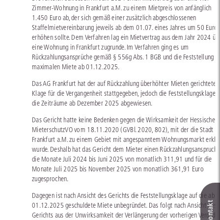
Zimmer-Wohnung in Frankfurt a.M. zu einem Mietpreis von anfänglich
1.450 Euro ab, der sich gemäß einer zusätzlich abgeschlossenen
Staffelmietvereinbarung jeweils ab dem 01.07. eines Jahres um 50 Euro
erhöhen sollte. Dem Verfahren lag ein Mietvertrag aus dem Jahr 2024 üb
eine Wohnung in Frankfurt zugrunde. Im Verfahren ging es um
Rückzahlungsansprüche gemäß § 556g Abs. 1 BGB und die Feststellung d
maximalen Miete ab 01.12.2025.
Das AG Frankfurt hat der auf Rückzahlung überhöhter Mieten gerichteten
Klage für die Vergangenheit stattgegeben, jedoch die Feststellungsklage f
die Zeiträume ab Dezember 2025 abgewiesen.
Das Gericht hatte keine Bedenken gegen die Wirksamkeit der Hessischen
MieterschutzVO vom 18.11.2020 (GVBl. 2020, 802), mit der die Stadt
Frankfurt a.M. zu einem Gebiet mit angespanntem Wohnungsmarkt erklä
wurde. Deshalb hat das Gericht dem Mieter einen Rückzahlungsanspruch 
die Monate Juli 2024 bis Juni 2025 von monatlich 311,91 und für die
Monate Juli 2025 bis November 2025 von monatlich 361,91 Euro
zugesprochen.
Dagegen ist nach Ansicht des Gerichts die Feststellungsklage auf die ab 
01.12.2025 geschuldete Miete unbegründet. Das folgt nach Ansicht des
Gerichts aus der Unwirksamkeit der Verlängerung der vorherigen Verordn