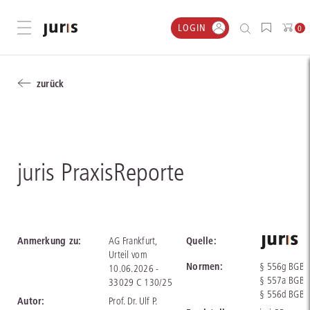
LOGIN
Menü öffnen
0
zurück
juris PraxisReporte
Anmerkung zu:
Quelle:
AG Frankfurt,
Urteil vom
Normen:
§ 556g BGB,
10.06.2026 -
§ 557a BGB,
33029 C 130/25
§ 556d BGB
Autor:
Prof. Dr. Ulf P.