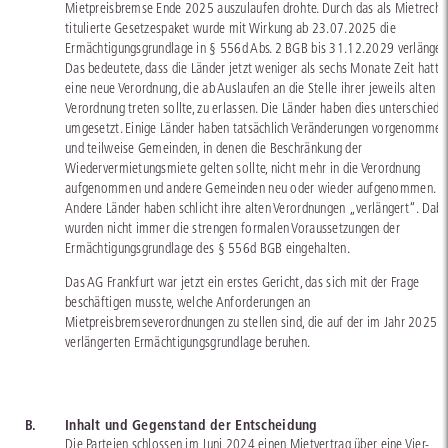
Mietpreisbremse Ende 2025 auszulaufen drohte. Durch das als Mietrecht 
titulierte Gesetzespaket wurde mit Wirkung ab 23.07.2025 die
Ermächtigungsgrundlage in § 556d Abs. 2 BGB bis 31.12.2029 verlängert
Das bedeutete, dass die Länder jetzt weniger als sechs Monate Zeit hatte
eine neue Verordnung, die ab Auslaufen an die Stelle ihrer jeweils alten
Verordnung treten sollte, zu erlassen. Die Länder haben dies unterschiedli
umgesetzt. Einige Länder haben tatsächlich Veränderungen vorgenomme
und teilweise Gemeinden, in denen die Beschränkung der
Wiedervermietungsmiete gelten sollte, nicht mehr in die Verordnung
aufgenommen und andere Gemeinden neu oder wieder aufgenommen.
Andere Länder haben schlicht ihre alten Verordnungen „verlängert“. Dabe
wurden nicht immer die strengen formalen Voraussetzungen der
Ermächtigungsgrundlage des § 556d BGB eingehalten.
Das AG Frankfurt war jetzt ein erstes Gericht, das sich mit der Frage
beschäftigen musste, welche Anforderungen an
Mietpreisbremseverordnungen zu stellen sind, die auf der im Jahr 2025
verlängerten Ermächtigungsgrundlage beruhen.
B.
Inhalt und Gegenstand der Entscheidung
Die Parteien schlossen im Juni 2024 einen Mietvertrag über eine Vier-