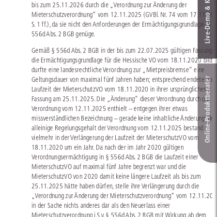
Live‑Demo & Kontakt
bis zum 25.11.2026 durch die „Verordnung zur Änderung der
Mieterschutzverordnung“ vom 12.11.2025 (GVBl. Nr. 74 vom 17.11.202
S. 1 ff.), da sie nicht den Anforderungen der Ermächtigungsgrundlage in §
556d Abs. 2 BGB genüge.
Gemäß § 556d Abs. 2 BGB in der bis zum 22.07.2025 gültigen Fassung, 
die Ermächtigungsgrundlage für die Hessische VO vom 18.11.2020 bildet
durfte eine landesrechtliche Verordnung zur „Mietpreisbremse“ eine
Geltungsdauer von maximal fünf Jahren haben; entsprechend endete die
Online-Produkt­berater
Laufzeit der MieterschutzVO vom 18.11.2020 in ihrer ursprünglichen
Fassung am 25.11.2025. Die „Änderung“ dieser Verordnung durch die
Verordnung vom 12.11.2025 enthielt – entgegen ihrer etwas
missverständlichen Bezeichnung – gerade keine inhaltliche Änderung; der
alleinige Regelungsgehalt der Verordnung vom 12.11.2025 bestand
vielmehr in der Verlängerung der Laufzeit der MieterschutzVO vom
18.11.2020 um ein Jahr. Da nach der im Jahr 2020 gültigen
Verordnungsermächtigung in § 556d Abs. 2 BGB die Laufzeit einer
MieterschutzVO auf maximal fünf Jahre begrenzt war und die
MieterschutzVO von 2020 damit keine längere Laufzeit als bis zum
25.11.2025 hätte haben dürfen, stelle ihre Verlängerung durch die
„Verordnung zur Änderung der Mieterschutzverordnung“ vom 12.11.20
in der Sache nichts anderes dar als den Neuerlass einer
Mieterschutzverordnung i.S.v. § 556d Abs. 2 BGB mit Wirkung ab dem