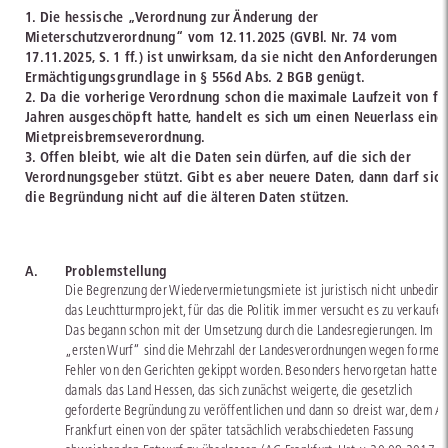
1. Die hessische „Verordnung zur Änderung der
Mieterschutzverordnung“ vom 12.11.2025 (GVBl. Nr. 74 vom
17.11.2025, S. 1 ff.) ist unwirksam, da sie nicht den Anforderungen 
Ermächtigungsgrundlage in § 556d Abs. 2 BGB genügt.
2. Da die vorherige Verordnung schon die maximale Laufzeit von fü
Jahren ausgeschöpft hatte, handelt es sich um einen Neuerlass eine
Mietpreisbremseverordnung.
3. Offen bleibt, wie alt die Daten sein dürfen, auf die sich der
Verordnungsgeber stützt. Gibt es aber neuere Daten, dann darf sich
die Begründung nicht auf die älteren Daten stützen.
A.
Problemstellung
Die Begrenzung der Wiedervermietungsmiete ist juristisch nicht unbeding
das Leuchtturmprojekt, für das die Politik immer versucht es zu verkaufen
Das begann schon mit der Umsetzung durch die Landesregierungen. Im
„ersten Wurf“ sind die Mehrzahl der Landesverordnungen wegen formell
Fehler von den Gerichten gekippt worden. Besonders hervorgetan hatte s
damals das Land Hessen, das sich zunächst weigerte, die gesetzlich
geforderte Begründung zu veröffentlichen und dann so dreist war, dem A
Frankfurt einen von der später tatsächlich verabschiedeten Fassung