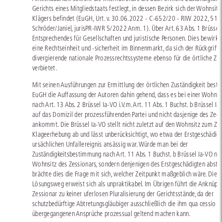
Gerichts eines Mitgliedstaats festlegt, in dessen Bezirk sich der Wohnsitz
Klägers befindet (EuGH, Urt. v. 30.06.2022 - C-652/20 - RIW 2022, 510
Schröder/Janiel, jurisPR-IWR 5/2022 Anm. 1). Über Art. 63 Abs. 1 Brüssel 
Entsprechendes für Gesellschaften und juristische Personen. Dies bewirkt 
eine Rechtseinheit und -sicherheit im Binnenmarkt, da sich der Rückgriff 
divergierende nationale Prozessrechtssysteme ebenso für die örtliche Zus
verbietet.
Mit seinen Ausführungen zur Ermittlung der örtlichen Zuständigkeit bestät
EuGH die Auffassung der Autoren dahin gehend, dass es bei einer Wohnsi
nach Art. 13 Abs. 2 Brüssel Ia-VO i.V.m. Art. 11 Abs. 1 Buchst. b Brüssel Ia
auf das Domizil der prozessführenden Partei und nicht dasjenige des Zed
ankommt. Die Brüssel Ia-VO stellt nicht zuletzt auf den Wohnsitz zum Ze
Klageerhebung ab und lässt unberücksichtigt, wo etwa der Erstgeschädig
ursächlichen Unfallereignis ansässig war. Würde man bei der
Zuständigkeitsbestimmung nach Art. 11 Abs. 1 Buchst. b Brüssel Ia-VO nic
Wohnsitz des Zessionars, sondern denjenigen des Erstgeschädigten abstel
brächte dies die Frage mit sich, welcher Zeitpunkt maßgeblich wäre. Dies
Lösungsweg erweist sich als unpraktikabel. Im Übrigen führt die Anknüpf
Zessionar zu keiner uferlosen Pluralisierung der Gerichtsstände, da der
schutzbedürftige Abtretungsgläubiger ausschließlich die ihm qua cessio le
übergegangenen Ansprüche prozessual geltend machen kann.