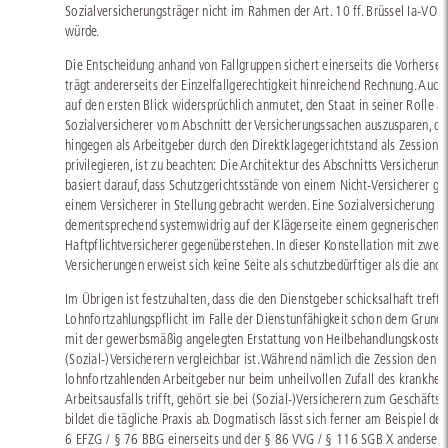
Sozialversicherungsträger nicht im Rahmen der Art. 10 ff. Brüssel Ia-VO pr
würde.
Die Entscheidung anhand von Fallgruppen sichert einerseits die Vorherseh
trägt andererseits der Einzelfallgerechtigkeit hinreichend Rechnung. Auc
auf den ersten Blick widersprüchlich anmutet, den Staat in seiner Rolle al
Sozialversicherer vom Abschnitt der Versicherungssachen auszusparen, de
hingegen als Arbeitgeber durch den Direktklagegerichtstand als Zessiona
privilegieren, ist zu beachten: Die Architektur des Abschnitts Versicherun
basiert darauf, dass Schutzgerichtsstände von einem Nicht-Versicherer g
einem Versicherer in Stellung gebracht werden. Eine Sozialversicherung 
dementsprechend systemwidrig auf der Klägerseite einem gegnerischen
Haftpflichtversicherer gegenüberstehen. In dieser Konstellation mit zwei
Versicherungen erweist sich keine Seite als schutzbedürftiger als die ande
Im Übrigen ist festzuhalten, dass die den Dienstgeber schicksalhaft treff
Lohnfortzahlungspflicht im Falle der Dienstunfähigkeit schon dem Grunde
mit der gewerbsmäßig angelegten Erstattung von Heilbehandlungskosten
(Sozial-)Versicherern vergleichbar ist. Während nämlich die Zession den
lohnfortzahlenden Arbeitgeber nur beim unheilvollen Zufall des krankhei
Arbeitsausfalls trifft, gehört sie bei (Sozial-)Versicherern zum Geschäfts
bildet die tägliche Praxis ab. Dogmatisch lässt sich ferner am Beispiel der
6 EFZG / § 76 BBG einerseits und der § 86 VVG / § 116 SGB X anderseit