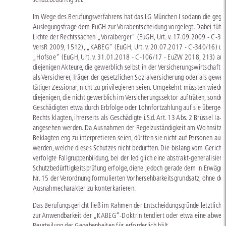
Im Wege des Berufungsverfahrens hat das LG München I sodann die gege
Auslegungsfrage dem EuGH zur Vorabentscheidung vorgelegt. Dabei führt
Lichte der Rechtssachen „Voralberger“ (EuGH, Urt. v. 17.09.2009 - C-34
VersR 2009, 1512), „KABEG“ (EuGH, Urt. v. 20.07.2017 - C-340/16) un
„Hofsoe“ (EuGH, Urt. v. 31.01.2018 - C-106/17 - EuZW 2018, 213) aus,
diejenigen Akteure, die gewerblich selbst in der Versicherungswirtschaft a
als Versicherer, Träger der gesetzlichen Sozialversicherung oder als gewe
tätiger Zessionar, nicht zu privilegieren seien. Umgekehrt müssten wiede
diejenigen, die nicht gewerblich im Versicherungssektor aufträten, sonde
Geschädigten etwa durch Erbfolge oder Lohnfortzahlung auf sie überge
Rechts klagten, ihrerseits als Geschädigte i.S.d. Art. 13 Abs. 2 Brüssel Ia-
angesehen werden. Da Ausnahmen der Regelzuständigkeit am Wohnsitz 
Beklagten eng zu interpretieren seien, dürften sie nicht auf Personen aus
werden, welche dieses Schutzes nicht bedürften. Die bislang vom Gericht
verfolgte Fallgruppenbildung, bei der lediglich eine abstrakt-generalisier
Schutzbedürftigkeitsprüfung erfolge, diene jedoch gerade dem in Erwägu
Nr. 15 der Verordnung formulierten Vorhersehbarkeitsgrundsatz, ohne de
Ausnahmecharakter zu konterkarieren.
Das Berufungsgericht ließ im Rahmen der Entscheidungsgründe letztlich o
zur Anwendbarkeit der „KABEG“-Doktrin tendiert oder etwa eine abwei
Beurteilung der Gegebenheiten für erforderlich hält.