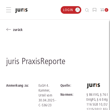
LOGIN
Menü öffnen
0
zurück
juris PraxisReporte
Anmerkung zu:
Quelle:
EuGH 4.
Kammer,
Normen:
§ 86 VVG, § 76 BB
Urteil vom
EntgFG, § 6 EntgF
30.04.2025 -
116 SGB 10, EUV
C-536/23
1215/2012, EGV