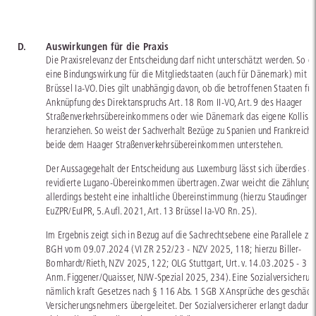
D.
Auswirkungen für die Praxis
Die Praxisrelevanz der Entscheidung darf nicht unterschätzt werden. So er
eine Bindungswirkung für die Mitgliedstaaten (auch für Dänemark) mit Bl
Brüssel Ia-VO. Dies gilt unabhängig davon, ob die betroffenen Staaten für
Anknüpfung des Direktanspruchs Art. 18 Rom II-VO, Art. 9 des Haager
Straßenverkehrsübereinkommens oder wie Dänemark das eigene Kollisio
heranziehen. So weist der Sachverhalt Bezüge zu Spanien und Frankreich a
beide dem Haager Straßenverkehrsübereinkommen unterstehen.
Der Aussagegehalt der Entscheidung aus Luxemburg lässt sich überdies a
revidierte Lugano-Übereinkommen übertragen. Zwar weicht die Zählung a
allerdings besteht eine inhaltliche Übereinstimmung (hierzu Staudinger in
EuZPR/EuIPR, 5. Aufl. 2021, Art. 13 Brüssel Ia-VO Rn. 25).
Im Ergebnis zeigt sich in Bezug auf die Sachrechtsebene eine Parallele zu
BGH vom 09.07.2024 (VI ZR 252/23 - NZV 2025, 118; hierzu Biller-
Bomhardt/Rieth, NZV 2025, 122; OLG Stuttgart, Urt. v. 14.03.2025 - 3 
Anm. Figgener/Quaisser, NJW-Spezial 2025, 234). Eine Sozialversicherun
nämlich kraft Gesetzes nach § 116 Abs. 1 SGB X Ansprüche des geschädi
Versicherungsnehmers übergeleitet. Der Sozialversicherer erlangt dadurch