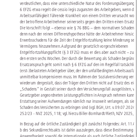
verdeutlichen, dass eine unterschiedliche Natur des Forderungsüberganges
6 EFZG etwa regelt die cessio legis zugunsten des Arbeitgebers, wenn die
Arbeitsunfähigkeit führende Krankheit von einem Dritten verursacht word
der betroffene Arbeitnehmer seinerseits gegen den Dritten einen Ersatza
Die Vorschrift folgt – ebenso wie § 76 BBG – dem normativen Schadensbe
denn nach der reinen Differenzhypothese hätte der Arbeitnehmer hinsicht
Erwerbsschadens für die Zeit der Entgeltfortzahlung keine Minderung sei
Vermögens hinzunehmen. Aufgrund der gesetzlich vorgeschriebenen
Entgeltfortzahlungspflicht (§ 3 EFZG) muss er dies aber auch nicht – zum
den ersten sechs Wochen. Der durch die Bewertung als Schaden begründe
Ersatzanspruch geht somit nach § 6 EFZG auf den im Regelfall tatsächlic
(erst-)belasteten Arbeitgeber über, der den unfallbedingten Arbeitsausfall
unmittelbar kompensieren muss. Im Rahmen der Sozialversicherung verhäl
wiederum dergestalt, dass der Träger den Dritten nicht auf Ersatz des eig
„Schadens“ in Gestalt seiner durch den Versicherungsfall ausgelösten, v
Gesetzgeber angeordneten Leistungspflichten in Anspruch nehmen kann. E
Erstattung seiner Aufwendungen nämlich nur insoweit verlangen, als sie 
Schaden des Versicherten zu erbringen sind (vgl. BGH, Urt. v. 09.07.2024 -
252/23 - NVZ 2025, 118; vgl. hierzu Biller-Bomhardt/Rieth, NZV 2025, 1
In Bezug auf die örtliche Zuständigkeit gilt zunächst Folgendes: Art. 11 Ab
b des Sekundärrechtsakts ist dahin auszulegen, dass diese Bestimmung im 
Anwendbarkeit sowohl die internationale als auch örtliche Zuständigkeit