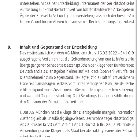
unterstehen. Mit seiner Entscheidung untermauert der Gerichtshof seine 
Auffassung zur Schutzbedürftigkeit von lohnfortzahlenden Arbeitgebern u
Ägide der Brüssel Ia-VO und gibt zu verstehen, dass auch der hiesige Anla
keinen Grund für ein Abweichen von seiner Rechtsprechungslinie zulässt.
B.
Inhalt und Gegenstand der Entscheidung
Das erstinstanzlich vor dem AG München (Urt. v. 16.02.2022 - 341 C 9
ausgetragene Verfahren hat die Geltendmachung von qua Lohnfortzahlun
übergegangenen Schadensersatzansprüchen der klagenden Bundesrepubli
Deutschland als Dienstgeberin einer auf Mallorca (Spanien) verunfallten
Dienstnehmerin zum Gegenstand. Beklagte ist die Haftpflichtversicherung
Frankreich ansässigen Lenkers vom unfallbefangenen Pkw. Die deutsche 
erlitt aufgrund eines Zusammenstoßes mit dem gegnerischen Fahrzeug V
und war acht Tage dienstunfähig. Die (Berufungs-)Klägerin zahlte ihr die 
den Zeitraum der Dienstunfähigkeit fort.
I. Das AG München hat die Klage der Dienstgeberin mangels internationa
Zuständigkeit als unzulässig abgewiesen. Der Wohnsitzgerichtsstand gem
Abs. 2 Brüssel Ia-VO i.V.m. Art. 11 Abs. 1 Buchst. b Brüssel Ia-VO finde kei
Anwendung, da die Klägerin als Staat bei abstrakt-typisierender Betracht
schutzbedürftig sei.