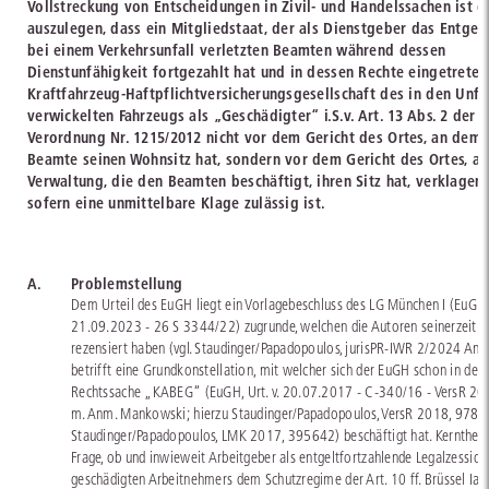
Vollstreckung von Entscheidungen in Zivil- und Handelssachen ist d
auszulegen, dass ein Mitgliedstaat, der als Dienstgeber das Entgelt
bei einem Verkehrsunfall verletzten Beamten während dessen
Dienstunfähigkeit fortgezahlt hat und in dessen Rechte eingetreten 
Kraftfahrzeug-Haftpflichtversicherungsgesellschaft des in den Unfa
verwickelten Fahrzeugs als „Geschädigter“ i.S.v. Art. 13 Abs. 2 der
Verordnung Nr. 1215/2012 nicht vor dem Gericht des Ortes, an dem 
Beamte seinen Wohnsitz hat, sondern vor dem Gericht des Ortes, a
Verwaltung, die den Beamten beschäftigt, ihren Sitz hat, verklagen 
sofern eine unmittelbare Klage zulässig ist.
A.
Problemstellung
Dem Urteil des EuGH liegt ein Vorlagebeschluss des LG München I (EuGH-
21.09.2023 - 26 S 3344/22) zugrunde, welchen die Autoren seinerzeit b
rezensiert haben (vgl. Staudinger/Papadopoulos, jurisPR-IWR 2/2024 Anm.
betrifft eine Grundkonstellation, mit welcher sich der EuGH schon in der
Rechtssache „KABEG“ (EuGH, Urt. v. 20.07.2017 - C-340/16 - VersR 2
m. Anm. Mankowski; hierzu Staudinger/Papadopoulos, VersR 2018, 978, 
Staudinger/Papadopoulos, LMK 2017, 395642) beschäftigt hat. Kernthema
Frage, ob und inwieweit Arbeitgeber als entgeltfortzahlende Legalzession
geschädigten Arbeitnehmers dem Schutzregime der Art. 10 ff. Brüssel Ia