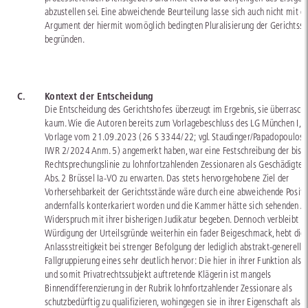
abzustellen sei. Eine abweichende Beurteilung lasse sich auch nicht mit 
Argument der hiermit womöglich bedingten Pluralisierung der Gerichtss
begründen.
C.
Kontext der Entscheidung
Die Entscheidung des Gerichtshofes überzeugt im Ergebnis, sie überrasch
kaum. Wie die Autoren bereits zum Vorlagebeschluss des LG München I, 
Vorlage vom 21.09.2023 (26 S 3344/22; vgl. Staudinger/Papadopoulos, j
IWR 2/2024 Anm. 5) angemerkt haben, war eine Festschreibung der bish
Rechtsprechungslinie zu lohnfortzahlenden Zessionaren als Geschädigte i.S
Abs. 2 Brüssel Ia-VO zu erwarten. Das stets hervorgehobene Ziel der
Vorhersehbarkeit der Gerichtsstände wäre durch eine abweichende Positi
andernfalls konterkariert worden und die Kammer hätte sich sehenden A
Widerspruch mit ihrer bisherigen Judikatur begeben. Dennoch verbleibt a
Würdigung der Urteilsgründe weiterhin ein fader Beigeschmack, hebt die
Anlassstreitigkeit bei strenger Befolgung der lediglich abstrakt-generelle
Fallgruppierung eines sehr deutlich hervor: Die hier in ihrer Funktion als 
und somit Privatrechtssubjekt auftretende Klägerin ist mangels
Binnendifferenzierung in der Rubrik lohnfortzahlender Zessionare als
schutzbedürftig zu qualifizieren, wohingegen sie in ihrer Eigenschaft als