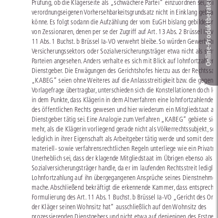
Prüfung, ob die Klägerseite als „schwächere Partei“ einzuordnen sei, mi
Online-Produkt­berater
verordnungseigenen Vorhersehbarkeitsgrundsatz nicht in Einklang gebrac
könne. Es folgt sodann die Aufzählung der vom EuGH bislang gebildeten
von Zessionaren, denen per se der Zugriff auf Art. 13 Abs. 2 Brüssel Ia-VO 
11 Abs. 1 Buchst. b Brüssel Ia-VO verwehrt bleibe. So würden Gewerbetr
Versicherungssektors oder Sozialversicherungsträger etwa nicht als sch
Parteien angesehen. Anders verhalte es sich mit Blick auf lohnfortzahlen
Dienstgeber. Die Erwägungen des Gerichtshofes hierzu aus der Rechtssac
„KABEG“ seien ohne Weiteres auf die Anlassstreitigkeit bzw. die gegenst
Vorlagefrage übertragbar, unterschieden sich die Konstellationen doch let
in dem Punkte, dass Klägerin in dem Altverfahren eine lohnfortzahlende E
des öffentlichen Rechts gewesen und hier wiederum ein Mitgliedstaat als
Dienstgeber tätig sei. Eine Analogie zum Verfahren „KABEG“ gebiete si
mehr, als die Klägerin vorliegend gerade nicht als Völkerrechtssubjekt, so
lediglich in ihrer Eigenschaft als Arbeitgeber tätig werde und somit dens
materiell- sowie verfahrensrechtlichen Regeln unterliege wie ein Privatre
Unerheblich sei, dass der klagende Mitgliedstaat im Übrigen ebenso als
Sozialversicherungsträger handle, da er im laufenden Rechtsstreit lediglic
Lohnfortzahlung auf ihn übergegangenen Ansprüche seines Dienstnehmer
mache. Abschließend bekräftigt die erkennende Kammer, dass entspreche
Formulierung des Art. 11 Abs. 1 Buchst. b Brüssel Ia-VO „Gericht des Ort
der Kläger seinen Wohnsitz hat“ ausschließlich auf den Wohnsitz des
prozessierenden Dienstgebers und nicht etwa auf denjenigen des Erstges