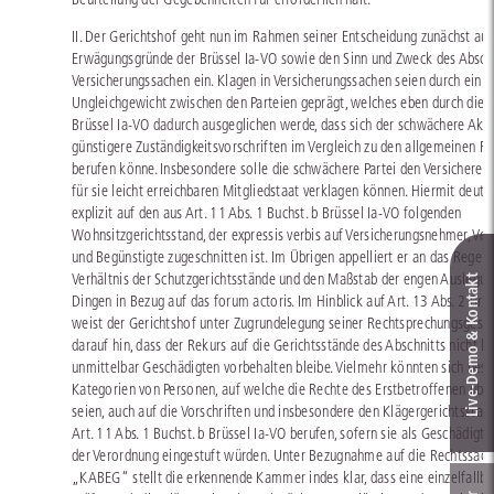
II. Der Gerichtshof geht nun im Rahmen seiner Entscheidung zunächst auf
Erwägungsgründe der Brüssel Ia-VO sowie den Sinn und Zweck des Abschn
Versicherungssachen ein. Klagen in Versicherungssachen seien durch ein 
Ungleichgewicht zwischen den Parteien geprägt, welches eben durch die Ar
Brüssel Ia-VO dadurch ausgeglichen werde, dass sich der schwächere Akte
günstigere Zuständigkeitsvorschriften im Vergleich zu den allgemeinen R
berufen könne. Insbesondere solle die schwächere Partei den Versicherer
für sie leicht erreichbaren Mitgliedstaat verklagen können. Hiermit deut
explizit auf den aus Art. 11 Abs. 1 Buchst. b Brüssel Ia-VO folgenden
Wohnsitzgerichtsstand, der expressis verbis auf Versicherungsnehmer, Ver
und Begünstigte zugeschnitten ist. Im Übrigen appelliert er an das Rege
Verhältnis der Schutzgerichtsstände und den Maßstab der engen Auslegung
Live‑Demo & Kontakt
Dingen in Bezug auf das forum actoris. Im Hinblick auf Art. 13 Abs. 2 Brü
weist der Gerichtshof unter Zugrundelegung seiner Rechtsprechungsgesch
darauf hin, dass der Rekurs auf die Gerichtsstände des Abschnitts nicht le
unmittelbar Geschädigten vorbehalten bleibe. Vielmehr könnten sich bes
Kategorien von Personen, auf welche die Rechte des Erstbetroffenen üb
seien, auch auf die Vorschriften und insbesondere den Klägergerichtssta
Art. 11 Abs. 1 Buchst. b Brüssel Ia-VO berufen, sofern sie als Geschädigte
der Verordnung eingestuft würden. Unter Bezugnahme auf die Rechtssac
„KABEG“ stellt die erkennende Kammer indes klar, dass eine einzelfallb