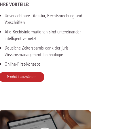
IHRE VORTEILE:
IS AKADEMIE
Unverzichtbare Literatur, Rechtsprechung und
Vorschriften
ziert und zertifiziert: Online-
Alle Rechtsinformationen sind untereinander
ildungen
für Fachanwälte
in allen
ienstrecht
gen Fachgebieten.
intelligent vernetzt
echt
Deutliche Zeitersparnis dank der juris
Wissensmanagement-Technologie
mehr erfahren
Online-First-Konzept
Produkt auswählen
uristen
Online-Produktberater starten
Alle Kontaktmöglichkeiten
echt
 und