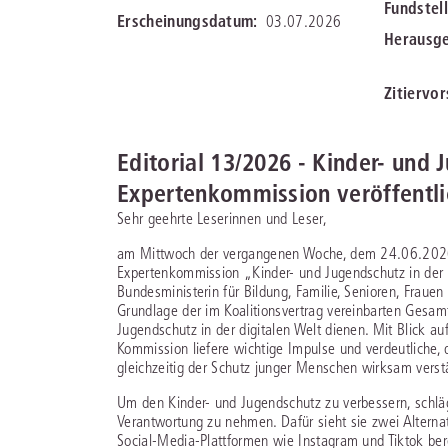
Fundstell
Bei juris erhalten Sie genau die juristis
Damit das Wissen noch besser für 
Erscheinungsdatum:
03.07.2026
Informationen und Management-Tools, 
arbeitet:
Hilfe, Training, Downloads - h
Herausge
JURIS RECHT
Ihre Arbeitsprozesse erleichtern – aktuel
finden Sie alles, um juris noch besser zu
vollständig und intelligent vernetzt.
nutzen.
Vollständig und vernetzt: Übergreifend
Zitiervor
Durch unsere langjährige Zusammenarb
Rechtsinformationen sowie vertiefende
mit namhaften Kunden konnten wir uns
Sprechen Sie mit unseren routinier
Inhalte zu allen Fachgebieten
für Lega
Portfolio optimal auf Ihre Anforderung
Referenten über Ihr Anliegen.
Gern
Professionals
.
abstimmen.
erörtern wir gemeinsam, wie das juris P
Editorial 13/2026 - Kinder- und 
Sie am besten unterstützen kann.
Expertenkommission veröffentl
alle Branchen
Sehr geehrte Leserinnen und Leser,
mehr erfahren
alle Services
am Mittwoch der vergangenen Woche, dem 24.06.2026
Expertenkommission „Kinder- und Jugendschutz in der 
Bundesministerin für Bildung, Familie, Senioren, Frauen
Grundlage der im Koalitionsvertrag vereinbarten Gesam
Jugendschutz in der digitalen Welt dienen. Mit Blick a
Kommission liefere wichtige Impulse und verdeutliche, d
PRODUKTBERATUNG
gleichzeitig der Schutz junger Menschen wirksam vers
Kontakt
Wir beraten Sie persönlich unter
0681 58
Um den Kinder- und Jugendschutz zu verbessern, schlägt
Wir unterstützen Sie persönlich unter
068
Testen Sie auch gerne unseren Online-Pro
Verantwortung zu nehmen. Dafür sieht sie zwei Alterna
Social-Media-Plattformen wie Instagram und Tiktok bere