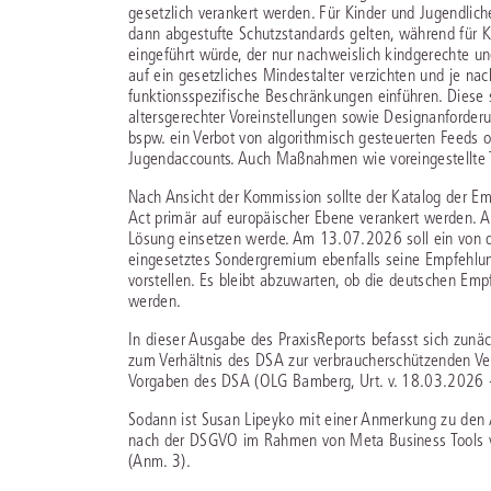
gesetzlich verankert werden. Für Kinder und Jugendlic
dann abgestufte Schutzstandards gelten, während für Ki
eingeführt würde, der nur nachweislich kindgerechte u
auf ein gesetzliches Mindestalter verzichten und je na
funktionsspezifische Beschränkungen einführen. Diese s
altersgerechter Voreinstellungen sowie Designanforder
bspw. ein Verbot von algorithmisch gesteuerten Feeds od
Jugendaccounts. Auch Maßnahmen wie voreingestellte T
Nach Ansicht der Kommission sollte der Katalog der Em
Act primär auf europäischer Ebene verankert werden. Auc
Lösung einsetzen werde. Am 13.07.2026 soll ein von 
eingesetztes Sondergremium ebenfalls seine Empfehlu
vorstellen. Es bleibt abzuwarten, ob die deutschen Em
werden.
In dieser Ausgabe des PraxisReports befasst sich zunä
zum Verhältnis des DSA zur verbraucherschützenden V
Vorgaben des DSA (OLG Bamberg, Urt. v. 18.03.2026 -
Sodann ist Susan Lipeyko mit einer Anmerkung zu den
nach der DSGVO im Rahmen von Meta Business Tools v
(Anm. 3).