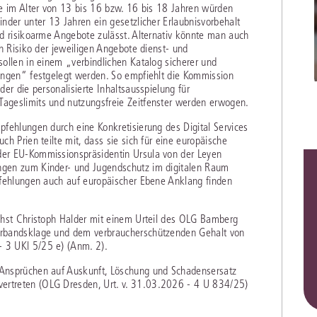
he im Alter von 13 bis 16 bzw. 16 bis 18 Jahren würden
Immaterialgüte
nder unter 13 Jahren ein gesetzlicher Erlaubnisvorbehalt
Kanzleimanagement
nd risikoarme Angebote zulässt. Alternativ könnte man auch
Zivil- und Zivi
ch Risiko der jeweiligen Angebote dienst- und
Medizinrecht
ollen in einem „verbindlichen Katalog sicherer und
ungen“ festgelegt werden. So empfiehlt die Kommission
Miet- und Wohneigentumsrecht
er die personalisierte Inhaltsausspielung für
ageslimits und nutzungsfreie Zeitfenster werden erwogen.
pfehlungen durch eine Konkretisierung des Digital Services
h Prien teilte mit, dass sie sich für eine europäische
der EU-Kommissionspräsidentin Ursula von der Leyen
ngen zum Kinder- und Jugendschutz im digitalen Raum
pfehlungen auch auf europäischer Ebene Anklang finden
chst Christoph Halder mit einem Urteil des OLG Bamberg
erbandsklage und dem verbraucherschützenden Gehalt von
 3 UKl 5/25 e) (Anm. 2).
 Ansprüchen auf Auskunft, Löschung und Schadensersatz
ertreten (OLG Dresden, Urt. v. 31.03.2026 - 4 U 834/25)