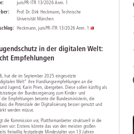
e:
jurisPR-ITR 13/2026 Anm. 1
chen
Sie
Vereine und Verbände
die
ier
Finden Sie Lösungen und Inhalte, die zu Ihrem Fachgebiet passen.
ber:
Prof. Dr. Dirk Heckmann, Technische
JURIS BUSINESS
JUR
l,
Universität München
WEITERE SERVICES
Unternehmen
Arbeitsrecht
Notare
e
Praxisnah und intuitiv: Schutz vor rechtlichen
Qualifi
schlag:
Heckmann, jurisPR-ITR 13/2026 Anm. 1
eit
FAQ
Referendariat
Risiken
für Unternehmen, Institutionen
Fortb
Außenwirtschaftsrecht
Öffentliches D
er
ten
l
und Steuerberater
.
wichti
en
e
Downloads
Studium und Hochschule
ortal
Bankrecht
Öffentliches R
Jugendschutz in der digitalen Welt:
icht Empfehlungen
Veranstaltungen
Compliance
Sozialrecht
mehr erfahren
juris PraxisReporte
Datenschutzrecht
Steuerrecht
, hat die im September 2025 eingesetzte
digitalen Welt“ ihre Handlungsempfehlungen an die
Erbrecht
Strafrecht
 und Jugend, Karin Prien, übergeben. Diese sollen künftig als
tstrategie der Bundesregierung zum Kinder- und
Familienrecht
Unternehmensj
uf die Empfehlungen betonte die Bundesministerin, die
ass die Potenziale der Digitalisierung besser genutzt und
Handels- und Gesellschaftsrecht
Verkehrsrecht
tärkt werden müsse.
66-4466
(Mo-Do 9-18 Uhr, Fr 9-17 Uhr).
Insolvenzrecht
Versicherungsr
 die Kommission vor, Plattformanbieter strukturell in die
1 5866-4422
(Mo-Fr 8-18 Uhr).
duktberater für eine erste Produktempfehlung.
tiven vor: Erstens könnte das von den meisten großen
its freiwillig festgelegte Mindestalter von 13 Jahren
IT-und Medienrecht
Wettbewerbs-