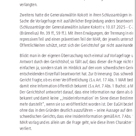
verlangten.
Zweitens hatte die Generalanwältin Kokott in ihren Schlussanträgen in di
Sache die Vorlagefrage mit ausführlicher Begründung anders beantwortet
(Schlussanträge der Generalanwältin Juliane Kokott v. 10.07.2025 - C-
(Brännelius) Rn. 39 ff., 59 ff.). Mit ihren Erwägungen, der Trennung in ein
repressiven Teil und einen präventiven Teil der MAR, der jeweils unterschi
Öffentlichkeiten schützt, setzt sich der Gerichtshof gar nicht auseinander.
Blickt man in der eigenen Überraschung noch einmal auf Vorlagefrage un
Antwort durch den Gerichtshof, so fällt auf, dass dieser die Frage nicht m
einfachen ja, sondern stark im Hinblick auf den vom schwedischen Gerich
entscheidenden Einzelfall beantwortet hat. Zur Erinnerung: Das schwedis
Gericht fragte, ob es einer Veröffentlichung i.S.v. Art. 17 Abs. 1 MAR bedür
damit eine Information öffentlich bekannt i.S.v. Art. 7 Abs. 1 Buchst. a MA
Der Gerichtshof antwortet darauf, dass eine Information nur dann als öff
bekannt und damit keine „‚Insiderinformation‘ im Sinne dieser Bestimm
mehr darstellt“, wenn sie so veröffentlicht worden ist. Der EuGH bezieht
ohne das in den Gründen deutlich auszuführen – seine Aussage auf den Fa
schwedischen Gerichts, dass eine Insiderinformation gemäß Art. 7 Abs. 1 
MAR vorlag und es allein um die Frage geht, wie diese ihren Charakter w
verliert.