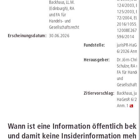
Backhaus, LL.M.
124/2003, E
(Edinburgh), RA
125/2003, E
und FA für
72/2004, EU
Handels- und
2016/1055,
Gesellschaftsrecht
12008E267, 
Erscheinungsdatum:
30.06.2026
596/2014
Fundstelle:
jurisPR-HaGe
6/2026 Anm.
Herausgeber:
Dr. Jörn-Chris
Schulze, RA u
FA für Handel
und
Gesellschafts
Zitiervorschlag:
Backhaus, juri
HaGesR 6/20
Anm. 1
Wann ist eine Information öffentlich bek
und damit keine Insiderinformation mehr