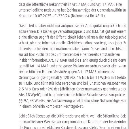
dass die öffentliche Bekanntheit in Art. 7 MAR und Art. 17 MAR eine
unterschiedliche Bedeutung hat (Schlussanträge der Generalanwältin Juli
Kokott v. 10.07.2025 - C-229/24 (Brännelius) Rn. 45 ff.).
Das Urteil ist aber nicht nur aufgrund seiner Ambiguität unglücklich und
abzulehnen. Die bisherige Verwaltungspraxis und h.M. hat gut mit einem
einheitlichen Begriff der Öffentlichkeit leben können, der teleologisch da
schaut, ob eine informationelle Gleichbehandlung vorliegt, also jeder Zugr
die entsprechenden Informationen haben kann. Dieses ändert nichts an de
zur ad-hoc-Publizität des Emittenten bei einer bereits entstandenen
Insiderinformation. Art. 17 MAR und die Flankierung durch die Insiderver
gemäß Art. 14 MAR und eine ganze Phalanx an ordnungswidrigkeits- und
zivilrechtlichen Folgen: Verstöße gegen Art. 17 MAR können als
Ordnungswidrigkeit gemäß § 120 Abs. 15 Nr. 6 bis 11 WpHG mit Geldbuß
zu 1 Mio. Euro für natürliche Personen und bei juristischen Personen von b
2,5 Mio. Euro oder 2% des jährlichen Konzernumsatzes geahndet werde
Abs. 18 WpHG) und begründen zivilrechtliche Schadensersatzansprüche n
§§ 97, 98 WpHG. Die Auffächerung schafft also ohne Not unnötige Komp
in einem ohnehin komplexen Rechtsgebiet.
Schließlich überzeugt die Differenzierung nicht, weil die öffentliche Beka
in unauflösbarer Wechselwirkung zum vierten Kriterium der Insiderinform
die Eignung zur erheblichen Kursbeeinflussung, steht. Denn in einem (hal