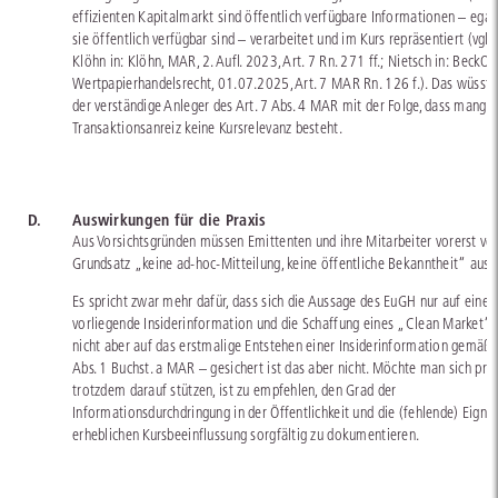
effizienten Kapitalmarkt sind öffentlich verfügbare Informationen – ega
sie öffentlich verfügbar sind – verarbeitet und im Kurs repräsentiert (vgl.
Klöhn in: Klöhn, MAR, 2. Aufl. 2023, Art. 7 Rn. 271 ff.; Nietsch in: BeckOK
Wertpapierhandelsrecht, 01.07.2025, Art. 7 MAR Rn. 126 f.). Das wüsste
der verständige Anleger des Art. 7 Abs. 4 MAR mit der Folge, dass mangel
Transaktionsanreiz keine Kursrelevanz besteht.
D.
Auswirkungen für die Praxis
Aus Vorsichtsgründen müssen Emittenten und ihre Mitarbeiter vorerst v
Grundsatz „keine ad-hoc-Mitteilung, keine öffentliche Bekanntheit“ aus
Es spricht zwar mehr dafür, dass sich die Aussage des EuGH nur auf eine s
vorliegende Insiderinformation und die Schaffung eines „Clean Market“ 
nicht aber auf das erstmalige Entstehen einer Insiderinformation gemäß A
Abs. 1 Buchst. a MAR – gesichert ist das aber nicht. Möchte man sich pra
trotzdem darauf stützen, ist zu empfehlen, den Grad der
Informationsdurchdringung in der Öffentlichkeit und die (fehlende) Eignu
erheblichen Kursbeeinflussung sorgfältig zu dokumentieren.