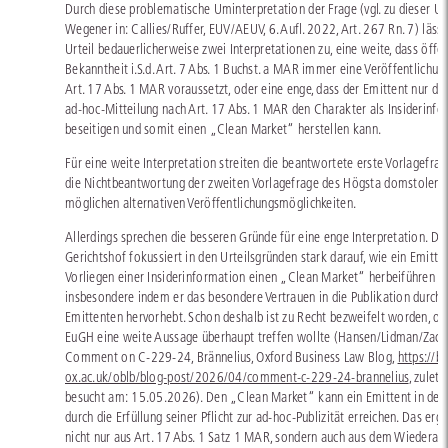
Durch diese problematische Uminterpretation der Frage (vgl. zu dieser Un
Wegener in: Callies/Ruffer, EUV/AEUV, 6. Aufl. 2022, Art. 267 Rn. 7) lässt
Urteil bedauerlicherweise zwei Interpretationen zu, eine weite, dass öffen
Bekanntheit i.S.d. Art. 7 Abs. 1 Buchst. a MAR immer eine Veröffentlichu
Art. 17 Abs. 1 MAR voraussetzt, oder eine enge, dass der Emittent nur du
ad-hoc-Mitteilung nach Art. 17 Abs. 1 MAR den Charakter als Insiderinf
beseitigen und somit einen „Clean Market“ herstellen kann.
Für eine weite Interpretation streiten die beantwortete erste Vorlagefra
die Nichtbeantwortung der zweiten Vorlagefrage des Högsta domstolen 
möglichen alternativen Veröffentlichungsmöglichkeiten.
Allerdings sprechen die besseren Gründe für eine enge Interpretation. De
Gerichtshof fokussiert in den Urteilsgründen stark darauf, wie ein Emitte
Vorliegen einer Insiderinformation einen „Clean Market“ herbeiführen k
insbesondere indem er das besondere Vertrauen in die Publikation durch 
Emittenten hervorhebt. Schon deshalb ist zu Recht bezweifelt worden, ob
EuGH eine weite Aussage überhaupt treffen wollte (Hansen/Lidman/Zackr
Comment on C-229-24, Brännelius, Oxford Business Law Blog,
https://bl
ox.ac.uk/oblb/blog-post/2026/04/comment-c-229-24-brannelius
, zuletz
besucht am: 15.05.2026). Den „Clean Market“ kann ein Emittent in der 
durch die Erfüllung seiner Pflicht zur ad-hoc-Publizität erreichen. Das ergi
nicht nur aus Art. 17 Abs. 1 Satz 1 MAR, sondern auch aus dem Wiederau