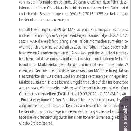
von Insiderinformationen verlangt, die dann wiederum dazu führt, dass e
Information ihren Charakter als Insiderinformation verliert. Dabei sei d
im Lichte der Bestimmungen der DVO (EU) 2016/1055 zur Bekanntgabe
Insiderinformationen auszulegen.
Gemäß Erwägungsgrund 49 der MAR solle die Bekanntgabe Insidergesch
und der Irreführung von Anlegern vorbeugen. Daraus folge, dass Art. 17 Ab
Satz 1 MAR die Veröffentlichung einer Insiderinformation zum einen so s
wie möglich und ohne schuldhaftes Zögern erfolgen müsse. Zudem seien 
besonderen Anforderungen an die Zuverlässigkeit der Veröffentlichung zu
beachten, und diese müsse sämtlichen Investoren und anderen Teilnehme
betroffenen Markt einfach, vollständig und in nicht diskriminierender We
erreichen. Der EuGH betont dabei den Zweck der MAR, die Integrität der
Finanzmärkte der EU sicherzustellen und das Vertrauen der Anleger in die
Märkte zu stärken. Dieses beruhe umgekehrt auch auf den Insiderverbot
Art. 14 MAR, die ihrerseits Insidergeschäfte verhinderten und die informa
Gleichheit sicherstellten (EuGH, Urt. v. 19.03.2026 - C-363/24 Rn. 40
„Finansinspektionen“). Der Gerichtshof hebt zusätzlich hervor, dass der 
aufgrund seiner unmittelbaren Kenntnis am besten beurteilen könne, ob e
Live‑Demo & Kontakt
Insiderinformation vorliege und deren Verbreitung sicherstellen könne. D
habe die Veröffentlichung durch ihn einen höheren Zuverlässigkeits- und
Glaubwürdigkeitsgrad.