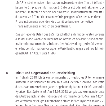
„MAR“) ist eine Insiderinformation insbesondere eine (i) nicht öffentlic
bekannte, (ii) präzise Information, (iii) die direkt oder indirekt einen oder
mehrere Emittenten oder ein oder mehrere Finanzinstrumente betrifft und
die, wenn sie öffentlich bekannt würde, geeignet wäre, den Kurs dieser
Finanzinstrumente oder den Kurs damit verbundener derivativer
Finanzinstrumente erheblich zu beeinflussen.
Das vorliegende Urteil des EuGH beschäftigt sich mit der ersten Vorausse
also der Frage, wann eine Information öffentlich bekannt ist und damit k
Insiderinformation mehr sein kann. Der EuGH verlangt, jedenfalls wenn b
eine Insiderinformation vorlag, eine Veröffentlichung als ad-hoc-Mitteilu
gemäß Art. 17 Abs. 1 Satz 1 MAR.
B.
Inhalt und Gegenstand der Entscheidung
Im Frühjahr 2018 führte ein kommunales schwedisches Unternehmen ei
Ausschreibungsverfahren für den Kauf von Elektrobussen und Ladestatio
durch. Zwei Unternehmen gaben Angebote ab, darunter die börsennotiert
Hybricon Bus Systems AB. Am 14.05.2018 vergab das kommunale Unte
den Auftrag nicht an die Hybricon und informierte per E-Mail um 14:34 U
am Verfahren beteiligte Unternehmen einschließlich Hybricon sowie 22 w
interessierte Personen über das Vergabeergebnis. Ein Leiter des operative