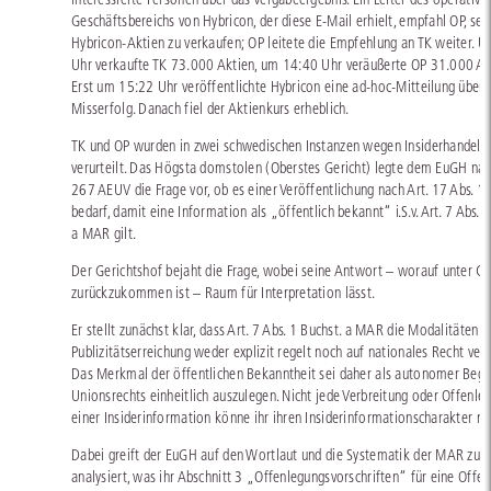
Geschäftsbereichs von Hybricon, der diese E-Mail erhielt, empfahl OP, sei
Hybricon-Aktien zu verkaufen; OP leitete die Empfehlung an TK weiter. 
Uhr verkaufte TK 73.000 Aktien, um 14:40 Uhr veräußerte OP 31.000 Ak
Erst um 15:22 Uhr veröffentlichte Hybricon eine ad-hoc-Mitteilung über 
Misserfolg. Danach fiel der Aktienkurs erheblich.
TK und OP wurden in zwei schwedischen Instanzen wegen Insiderhandels
verurteilt. Das Högsta domstolen (Oberstes Gericht) legte dem EuGH nac
267 AEUV die Frage vor, ob es einer Veröffentlichung nach Art. 17 Abs. 
bedarf, damit eine Information als „öffentlich bekannt“ i.S.v. Art. 7 Abs. 1
a MAR gilt.
Der Gerichtshof bejaht die Frage, wobei seine Antwort – worauf unter C.
zurückzukommen ist – Raum für Interpretation lässt.
Er stellt zunächst klar, dass Art. 7 Abs. 1 Buchst. a MAR die Modalitäten d
Publizitätserreichung weder explizit regelt noch auf nationales Recht verw
Das Merkmal der öffentlichen Bekanntheit sei daher als autonomer Begri
Unionsrechts einheitlich auszulegen. Nicht jede Verbreitung oder Offenle
einer Insiderinformation könne ihr ihren Insiderinformationscharakter n
Dabei greift der EuGH auf den Wortlaut und die Systematik der MAR zur
analysiert, was ihr Abschnitt 3 „Offenlegungsvorschriften“ für eine Offe