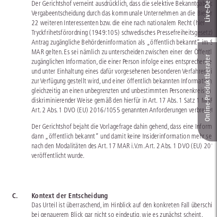
Der Gerichtshof verneint ausdrücklich, dass die selektive Bekanntgabe de
Vergabeentscheidung durch das kommunale Unternehmen an die Bieter u
22 weiteren Interessenten bzw. die eine nach nationalem Recht (hier
Tryckfrihetsförordning (1949:105) schwedisches Pressefreiheitsgesetz) 
Antrag zugängliche Behördeninformation als „öffentlich bekannt“ im Si
MAR gelten. Es sei nämlich zu unterscheiden zwischen einer der Öffentlic
Online-Produkt­berater
zugänglichen Information, die einer Person infolge eines entsprechenden
und unter Einhaltung eines dafür vorgesehenen besonderen Verfahrens ind
zur Verfügung gestellt wird, und einer öffentlich bekannten Information, d
gleichzeitig an einen unbegrenzten und unbestimmten Personenkreis in ni
diskriminierender Weise gemäß den hierfür in Art. 17 Abs. 1 Satz 1 MAR i
Art. 2 Abs. 1 DVO (EU) 2016/1055 genannten Anforderungen verbreitet 
Der Gerichtshof bejaht die Vorlagefrage dahin gehend, dass eine Informa
dann „öffentlich bekannt“ und damit keine Insiderinformation mehr sei, 
nach den Modalitäten des Art. 17 MAR i.V.m. Art. 2 Abs. 1 DVO (EU) 20
veröffentlicht wurde.
C.
Kontext der Entscheidung
Das Urteil ist überraschend, im Hinblick auf den konkreten Fall überschi
bei genauerem Blick gar nicht so eindeutig, wie es zunächst scheint.