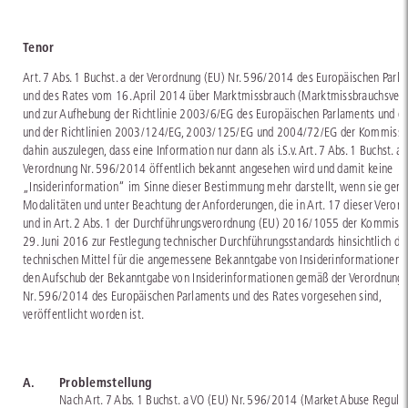
Tenor
Art. 7 Abs. 1 Buchst. a der Verordnung (EU) Nr. 596/2014 des Europäischen Parl
und des Rates vom 16. April 2014 über Marktmissbrauch (Marktmissbrauchsver
und zur Aufhebung der Richtlinie 2003/6/EG des Europäischen Parlaments und d
und der Richtlinien 2003/124/EG, 2003/125/EG und 2004/72/EG der Kommissio
dahin auszulegen, dass eine Information nur dann als i.S.v. Art. 7 Abs. 1 Buchst. a 
Verordnung Nr. 596/2014 öffentlich bekannt angesehen wird und damit keine
„Insiderinformation“ im Sinne dieser Bestimmung mehr darstellt, wenn sie gem
Modalitäten und unter Beachtung der Anforderungen, die in Art. 17 dieser Veror
und in Art. 2 Abs. 1 der Durchführungsverordnung (EU) 2016/1055 der Kommiss
29. Juni 2016 zur Festlegung technischer Durchführungsstandards hinsichtlich de
technischen Mittel für die angemessene Bekanntgabe von Insiderinformationen u
den Aufschub der Bekanntgabe von Insiderinformationen gemäß der Verordnung 
Nr. 596/2014 des Europäischen Parlaments und des Rates vorgesehen sind,
veröffentlicht worden ist.
A.
Problemstellung
Nach Art. 7 Abs. 1 Buchst. a VO (EU) Nr. 596/2014 (Market Abuse Regulat