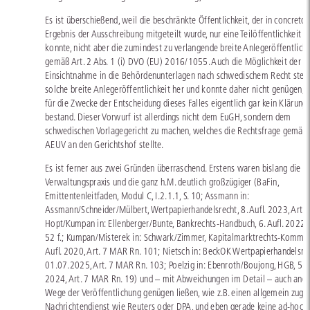
Es ist überschießend, weil die beschränkte Öffentlichkeit, der in concreto
Ergebnis der Ausschreibung mitgeteilt wurde, nur eine Teilöffentlichkeit h
konnte, nicht aber die zumindest zu verlangende breite Anlegeröffentlichk
gemäß Art. 2 Abs. 1 (i) DVO (EU) 2016/1055. Auch die Möglichkeit der
Einsichtnahme in die Behördenunterlagen nach schwedischem Recht stell
solche breite Anlegeröffentlichkeit her und konnte daher nicht genügen, 
für die Zwecke der Entscheidung dieses Falles eigentlich gar kein Klärung
bestand. Dieser Vorwurf ist allerdings nicht dem EuGH, sondern dem
schwedischen Vorlagegericht zu machen, welches die Rechtsfrage gemäß 
AEUV an den Gerichtshof stellte.
Es ist ferner aus zwei Gründen überraschend. Erstens waren bislang die
Verwaltungspraxis und die ganz h.M. deutlich großzügiger (BaFin,
Emittentenleitfaden, Modul C, I.2.1.1, S. 10; Assmann in:
Assmann/Schneider/Mülbert, Wertpapierhandelsrecht, 8. Aufl. 2023, Art. 7
Hopt/Kumpan in: Ellenberger/Bunte, Bankrechts-Handbuch, 6. Aufl. 2022, 
52 f.; Kumpan/Misterek in: Schwark/Zimmer, Kapitalmarktrechts-Komment
Aufl. 2020, Art. 7 MAR Rn. 101; Nietsch in: BeckOK Wertpapierhandelsrec
01.07.2025, Art. 7 MAR Rn. 103; Poelzig in: Ebenroth/Boujong, HGB, 5. A
2024, Art. 7 MAR Rn. 19) und – mit Abweichungen im Detail – auch and
Wege der Veröffentlichung genügen ließen, wie z.B. einen allgemein zugä
Nachrichtendienst wie Reuters oder DPA, und eben gerade keine ad-hoc-Pu