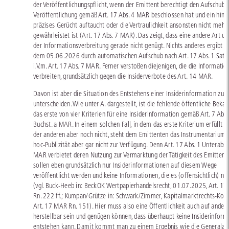
der Veröffentlichungspflicht, wenn der Emittent berechtigt den Aufschub 
Veröffentlichung gemäß Art. 17 Abs. 4 MAR beschlossen hat und ein hinr
präzises Gerücht auftaucht oder die Vertraulichkeit ansonsten nicht mehr
gewährleistet ist (Art. 17 Abs. 7 MAR). Das zeigt, dass eine andere Art u
der Informationsverbreitung gerade nicht genügt. Nichts anderes ergibt s
dem 05.06.2026 durch automatischen Aufschub nach Art. 17 Abs. 1 Sat
i.V.m. Art. 17 Abs. 7 MAR. Ferner verstoßen diejenigen, die die Informatio
verbreiten, grundsätzlich gegen die Insiderverbote des Art. 14 MAR.
Davon ist aber die Situation des Entstehens einer Insiderinformation zu
unterscheiden. Wie unter A. dargestellt, ist die fehlende öffentliche Beka
das erste von vier Kriterien für eine Insiderinformation gemäß Art. 7 Abs.
Buchst. a MAR. In einem solchen Fall, in dem das erste Kriterium erfüllt is
der anderen aber noch nicht, steht dem Emittenten das Instrumentarium 
hoc-Publizität aber gar nicht zur Verfügung. Denn Art. 17 Abs. 1 Unterabs.
MAR verbietet deren Nutzung zur Vermarktung der Tätigkeit des Emittent
sollen eben grundsätzlich nur Insiderinformationen auf diesem Wege
veröffentlicht werden und keine Informationen, die es (offensichtlich) nic
(vgl. Buck-Heeb in: BeckOK Wertpapierhandelsrecht, 01.07.2025, Art. 1
Rn. 222 ff.; Kumpan/Grütze in: Schwark/Zimmer, Kapitalmarktrechts-Ko
Art. 17 MAR Rn. 151). Hier muss also eine Öffentlichkeit auch auf and
herstellbar sein und genügen können, dass überhaupt keine Insiderinform
entstehen kann. Damit kommt man zu einem Ergebnis wie die Generalanw