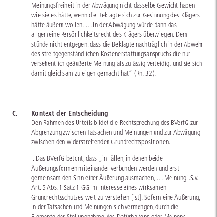
Meinungsfreiheit in der Abwägung nicht dasselbe Gewicht haben
wie sie es hätte, wenn die Beklagte sich zur Gesinnung des Klägers
hätte äußern wollen. … In der Abwägung würde dann das
allgemeine Persönlichkeitsrecht des Klägers überwiegen. Dem
stünde nicht entgegen, dass die Beklagte nachträglich in der Abwehr
des streitgegenständlichen Kostenerstattungsanspruchs die nur
versehentlich geäußerte Meinung als zulässig verteidigt und sie sich
damit gleichsam zu eigen gemacht hat“ (Rn. 32).
C.
Kontext der Entscheidung
Den Rahmen des Urteils bildet die Rechtsprechung des BVerfG zur
Abgrenzung zwischen Tatsachen und Meinungen und zur Abwägung
zwischen den widerstreitenden Grundrechtspositionen.
I. Das BVerfG betont, dass „in Fällen, in denen beide
Äußerungsformen miteinander verbunden werden und erst
gemeinsam den Sinn einer Äußerung ausmachen, … Meinung i.S.v.
Art. 5 Abs. 1 Satz 1 GG im Interesse eines wirksamen
Grundrechtsschutzes weit zu verstehen [ist]. Sofern eine Äußerung,
in der Tatsachen und Meinungen sich vermengen, durch die
Elemente der Stellungnahme, des Dafürhaltens oder Meinens