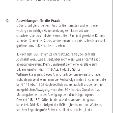
D.
Auswirkungen für die Praxis
I. Das Urteil gleicht einem Fest für Germanisten und lehrt, wie
wichtig eine richtige Kommasetzung sein kann und wie
sprachsensibel Journalisten sein sollten. Ein nicht gesetztes Komma
kann den Sinn eines Satzes verdrehen und ein juristisches Nachspiel
größeren Ausmaßes nach sich ziehen.
II. Nach dem BGH ist ein Zeichensetzungsfehler, bei dem der
Journalist weiß, was er sagt, aber nicht weiß, was er damit sagt,
abwägungsrelevant. Der VI. Zivilsenat zieht eine Parallele zum
Erklärungsirrtum des § 119 Abs. 1 Alt. 2 BGB für
Willenserklärungen. Dieses Ähnlichkeitsdenken erweist sich aber
nicht als passend, wenn man die Rechtsfolge in den Blick nimmt, die
bei § 142 Abs. 1 BGB doch deutlich anders ausfällt als bei der hier
maßgeblichen Abwägung. Nach dem BGH hat das Grundrecht auf
Meinungsfreiheit in der Abwägung „ein deutlich geringeres
Gewicht“ (Rn. 32). Offen bleibt, was das konkret und genau
bedeutet. Schließlich folgert der BGH – gleichsam ohne Weiteres
und hier liegt die große Schwachstelle des Urteils: „In der