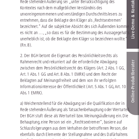
Live‑Demo & Kontakt
Rede stehenden Äußerung sei „unter Berücksichtigung des
Kontextes nach dem maßgeblichen Verständnis des
unvoreingenommenen und verständigen Durchschnittslesers zu
entnehmen, dass die Beklagte den Kläger als ‚Rechtsextremen‘
bezeichnet.“ Auf die subjektive Absicht des sich Äußernden komme
es nicht an …, „so dass es für die Bestimmung des Aussagegehalts
unerheblich ist, ob die Beklagte den Kläger so bezeichnen wollte.“
(Rn. 8).
2. Der BGH betont die Eigenart des Persönlichkeitsrechts als
Rahmenrecht und rekurriert auf die erforderliche Abwägung
Online-Produkt­berater
zwischen dem Persönlichkeitsrecht des Klägers (Art. 2 Abs. 1 GG,
Art. 1 Abs. 1 GG und Art. 8 Abs. 1 EMRK) und dem Recht der
Beklagten auf Meinungsfreiheit und dem von ihr verfolgten
Informationsinteresse der Öffentlichkeit (Art. 5 Abs. 1 GG, Art. 10
Abs. 1 EMRK).
a) Weichenstellend für die Abwägung sei die Qualifikation der in
Rede stehenden Äußerung als Tatsachenbehauptung oder Werturteil.
Der BGH stuft diese als Werturteil bzw. Meinungsäußerung ein. Die
Behauptung, eine Person sei ein „Rechtsextremer“, basiere auf
Schlussfolgerungen aus dem Verhalten der betroffenen Person, die
ebenfalls durch Elemente der Stellungnahme und des Dafürhaltens