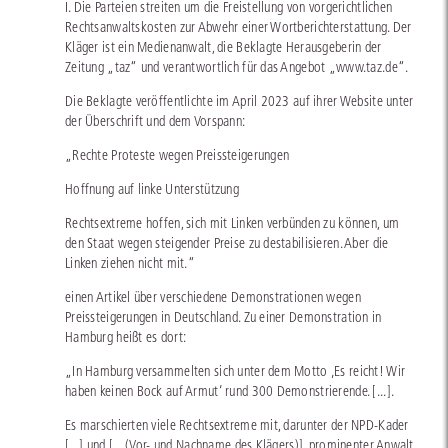
I. Die Parteien streiten um die Freistellung von vorgerichtlichen
Rechtsanwaltskosten zur Abwehr einer Wortberichterstattung. Der
Kläger ist ein Medienanwalt, die Beklagte Herausgeberin der
Zeitung „taz“ und verantwortlich für das Angebot „www.taz.de“.
Die Beklagte veröffentlichte im April 2023 auf ihrer Website unter
der Überschrift und dem Vorspann:
„Rechte Proteste wegen Preissteigerungen
Hoffnung auf linke Unterstützung
Rechtsextreme hoffen, sich mit Linken verbünden zu können, um
den Staat wegen steigender Preise zu destabilisieren. Aber die
Linken ziehen nicht mit.“
einen Artikel über verschiedene Demonstrationen wegen
Preissteigerungen in Deutschland. Zu einer Demonstration in
Hamburg heißt es dort:
„In Hamburg versammelten sich unter dem Motto ‚Es reicht! Wir
haben keinen Bock auf Armut‘ rund 300 Demonstrierende. [...].
Es marschierten viele Rechtsextreme mit, darunter der NPD-Kader
[...] und [... (Vor- und Nachname des Klägers)], prominenter Anwalt