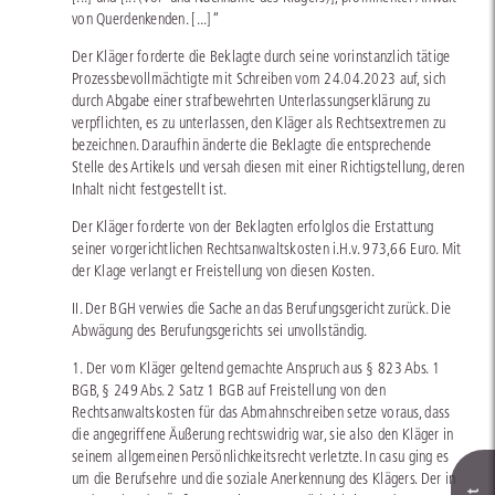
von Querdenkenden. [...]“
Der Kläger forderte die Beklagte durch seine vorinstanzlich tätige
Prozessbevollmächtigte mit Schreiben vom 24.04.2023 auf, sich
durch Abgabe einer strafbewehrten Unterlassungserklärung zu
verpflichten, es zu unterlassen, den Kläger als Rechtsextremen zu
bezeichnen. Daraufhin änderte die Beklagte die entsprechende
Stelle des Artikels und versah diesen mit einer Richtigstellung, deren
Inhalt nicht festgestellt ist.
Der Kläger forderte von der Beklagten erfolglos die Erstattung
seiner vorgerichtlichen Rechtsanwaltskosten i.H.v. 973,66 Euro. Mit
der Klage verlangt er Freistellung von diesen Kosten.
II. Der BGH verwies die Sache an das Berufungsgericht zurück. Die
Abwägung des Berufungsgerichts sei unvollständig.
1. Der vom Kläger geltend gemachte Anspruch aus § 823 Abs. 1
BGB, § 249 Abs. 2 Satz 1 BGB auf Freistellung von den
Rechtsanwaltskosten für das Abmahnschreiben setze voraus, dass
die angegriffene Äußerung rechtswidrig war, sie also den Kläger in
seinem allgemeinen Persönlichkeitsrecht verletzte. In casu ging es
um die Berufsehre und die soziale Anerkennung des Klägers. Der in