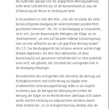
des Äußernden geprägt sind. Die angegriffene Meinungsäußerung
stelle keine Schmähkritik dar, für die kennzeichnend sei, dass die
Diffamierung der Person im Vordergrund stehe.
b) Vorzunehmen ist nach dem BGH „eine alle Umstände des Falles
berücksichtigende Abwägung der widerstreitenden grundrechtlich
geschützten Interessen“ (Rn. 20). In die Abwägung sei einzustellen,
ob es sich „bei der Bewertung der Beklagten, der Kläger sei ein
‚Rechtsextremer‘, um eine auf Tatsachen fußende Schlussfolgerung
oder um eine willkürlich aus der Luft gegriffene Wertung handelt“
(Rn. 27). Das Berufungsgericht hat Letzteres verneint und die Klage
deshalb abgewiesen. Der BGH lässt dahinstehen, ob diese
Beurteilung für sich genommen rechtsfehlerhaft ist. Denn jedenfalls
seien nicht, wie geboten, alle Umstände des vorliegenden Falls in
die Abwägung einbezogen.
Besonderheiten des vorliegenden Falls (Korrektur des Beitrags und
Richtigkeitsvermerk nach Aufforderung zur Abgabe einer
strafbewehrten Unterlassungserklärung) ließen es als möglich
erscheinen, dass die Beklagte bei Abfassung des Artikels die
Meinung, der Kläger sei ein Rechtsextremer, überhaupt nicht äußern
wollte und ihre Erklärung nur aufgrund eines Versehens diesen
Inhalt erhalten hat. „Es ist vorliegend durchaus denkbar, dass die