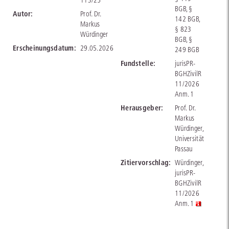
113/25
BGB, §
Autor:
Prof. Dr.
142 BGB,
Markus
§ 823
Würdinger
BGB, §
Erscheinungsdatum:
29.05.2026
249 BGB
Fundstelle:
jurisPR-
BGHZivilR
11/2026
Anm. 1
Herausgeber:
Prof. Dr.
Markus
Würdinger,
Universität
Passau
Zitiervorschlag:
Würdinger,
jurisPR-
BGHZivilR
11/2026
Anm. 1