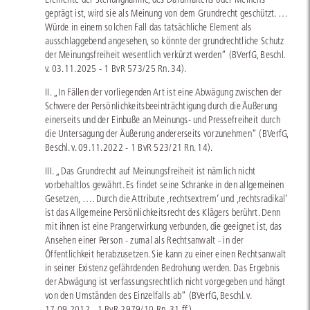
geprägt ist, wird sie als Meinung von dem Grundrecht geschützt. …
Würde in einem solchen Fall das tatsächliche Element als
ausschlaggebend angesehen, so könnte der grundrechtliche Schutz
der Meinungsfreiheit wesentlich verkürzt werden“ (BVerfG, Beschl.
v. 03.11.2025 - 1 BvR 573/25 Rn. 34).
II. „In Fällen der vorliegenden Art ist eine Abwägung zwischen der
Schwere der Persönlichkeitsbeeinträchtigung durch die Äußerung
einerseits und der Einbuße an Meinungs- und Pressefreiheit durch
die Untersagung der Äußerung andererseits vorzunehmen“ (BVerfG,
Beschl. v. 09.11.2022 - 1 BvR 523/21 Rn. 14).
III. „Das Grundrecht auf Meinungsfreiheit ist nämlich nicht
vorbehaltlos gewährt. Es findet seine Schranke in den allgemeinen
Gesetzen, …. Durch die Attribute ‚rechtsextrem‘ und ‚rechtsradikal‘
ist das Allgemeine Persönlichkeitsrecht des Klägers berührt. Denn
mit ihnen ist eine Prangerwirkung verbunden, die geeignet ist, das
Ansehen einer Person - zumal als Rechtsanwalt - in der
Öffentlichkeit herabzusetzen. Sie kann zu einer einen Rechtsanwalt
in seiner Existenz gefährdenden Bedrohung werden. Das Ergebnis
der Abwägung ist verfassungsrechtlich nicht vorgegeben und hängt
von den Umständen des Einzelfalls ab“ (BVerfG, Beschl. v.
17.09.2012 - 1 BvR 2979/10 Rn. 31 ff.).