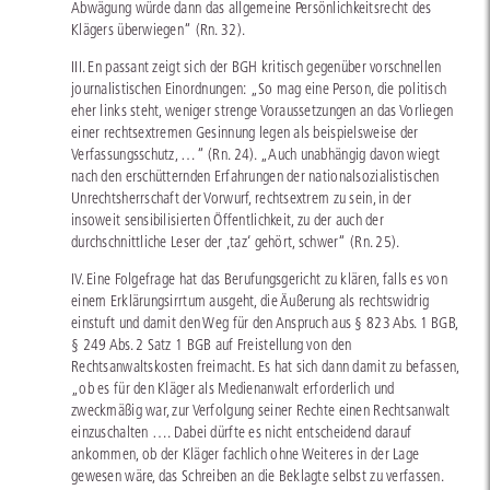
Abwägung würde dann das allgemeine Persönlichkeitsrecht des
Klägers überwiegen“ (Rn. 32).
III. En passant zeigt sich der BGH kritisch gegenüber vorschnellen
journalistischen Einordnungen: „So mag eine Person, die politisch
eher links steht, weniger strenge Voraussetzungen an das Vorliegen
einer rechtsextremen Gesinnung legen als beispielsweise der
Verfassungsschutz, …“ (Rn. 24). „Auch unabhängig davon wiegt
nach den erschütternden Erfahrungen der nationalsozialistischen
Unrechtsherrschaft der Vorwurf, rechtsextrem zu sein, in der
insoweit sensibilisierten Öffentlichkeit, zu der auch der
durchschnittliche Leser der ‚taz‘ gehört, schwer“ (Rn. 25).
IV. Eine Folgefrage hat das Berufungsgericht zu klären, falls es von
einem Erklärungsirrtum ausgeht, die Äußerung als rechtswidrig
einstuft und damit den Weg für den Anspruch aus § 823 Abs. 1 BGB,
§ 249 Abs. 2 Satz 1 BGB auf Freistellung von den
Rechtsanwaltskosten freimacht. Es hat sich dann damit zu befassen,
„ob es für den Kläger als Medienanwalt erforderlich und
zweckmäßig war, zur Verfolgung seiner Rechte einen Rechtsanwalt
einzuschalten …. Dabei dürfte es nicht entscheidend darauf
ankommen, ob der Kläger fachlich ohne Weiteres in der Lage
gewesen wäre, das Schreiben an die Beklagte selbst zu verfassen.