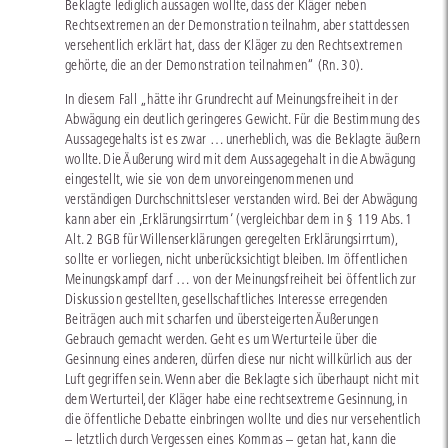
Beklagte lediglich aussagen wollte, dass der Kläger neben
Rechtsextremen an der Demonstration teilnahm, aber stattdessen
versehentlich erklärt hat, dass der Kläger zu den Rechtsextremen
gehörte, die an der Demonstration teilnahmen“ (Rn. 30).
In diesem Fall „hätte ihr Grundrecht auf Meinungsfreiheit in der
Abwägung ein deutlich geringeres Gewicht. Für die Bestimmung des
Aussagegehalts ist es zwar … unerheblich, was die Beklagte äußern
wollte. Die Äußerung wird mit dem Aussagegehalt in die Abwägung
eingestellt, wie sie von dem unvoreingenommenen und
verständigen Durchschnittsleser verstanden wird. Bei der Abwägung
kann aber ein ‚Erklärungsirrtum‘ (vergleichbar dem in § 119 Abs. 1
Alt. 2 BGB für Willenserklärungen geregelten Erklärungsirrtum),
sollte er vorliegen, nicht unberücksichtigt bleiben. Im öffentlichen
Meinungskampf darf … von der Meinungsfreiheit bei öffentlich zur
Diskussion gestellten, gesellschaftliches Interesse erregenden
Beiträgen auch mit scharfen und übersteigerten Äußerungen
Gebrauch gemacht werden. Geht es um Werturteile über die
Gesinnung eines anderen, dürfen diese nur nicht willkürlich aus der
Luft gegriffen sein. Wenn aber die Beklagte sich überhaupt nicht mit
dem Werturteil, der Kläger habe eine rechtsextreme Gesinnung, in
die öffentliche Debatte einbringen wollte und dies nur versehentlich
– letztlich durch Vergessen eines Kommas – getan hat, kann die