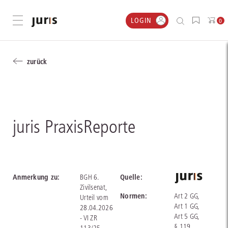
LOGIN
Menü öffnen
0
zurück
juris PraxisReporte
Anmerkung zu:
Quelle:
BGH 6.
Zivilsenat,
Normen:
Art 2 GG,
Urteil vom
Art 1 GG,
28.04.2026
Art 5 GG,
- VI ZR
§ 119