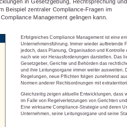
twicklungen in Gesetzgebung, Rechtsprechung un
Schulungen und Termine
Öffentliche Verwaltung
r Sie
Fachgebiete
m Beispiel zentraler Compliance-Fragen im
ds -
Vereine und Verbände
JURIS BUSINESS
JUR
ch
Finden Sie Lösungen und Inhalte, die zu Ihrem Fachge
s Compliance Management gelingen kann.
uell,
Unternehmen
WEITERE SERVICES
Praxisnah und intuitiv: Schutz vor
Quali
Arbeitsrecht
Notare
t.
nen
rechtlichen Risiken
für Unternehmen,
Fort
erten
Referendariat
FAQ
Erfolgreiches Compliance Management ist eine en
n
Institutionen und Steuerberater
.
allen
Außenwirtschaftsrecht
Öffentliches
rne
onals
.
Unternehmensführung. Immer wieder auftretende 
lio
juris
Studium und Hochschule
Downloads
n
Bankrecht
Öffentliches
jedoch, dass Planung, Organisation und Kontroll
nach wie vor Herausforderungen darstellen. Das li
Veranstaltungen
Compliance
Sozialrecht
mehr erfahren
Gesetzgeber, Gerichte und Behörden das rechtlich
und ihre Leitungsorgane immer weiter ausweiten. Die
juris PraxisReporte
Datenschutzrecht
Steuerrecht
Regelungen, neue Pflichten folgen zunehmend au
Normen anderer Rechtsordnungen mit extraterrito
Erbrecht
Strafrecht
Gleichzeitig zeigen aktuelle Entwicklungen, das
Familienrecht
Unternehmen
im Falle von Regelverletzungen von Gerichten und
Eine wirksame Compliance-Strategie und deren U
Handels- und
Verkehrsrec
81 5866-4466
(Mo-Do 9-18 Uhr, Fr 9-17
Unternehmen, seine Leitungsorgane und seine Sta
Gesellschaftsrecht
Versicherun
ne-Produktberater für eine erste
ter
0681 5866-4422
(Mo-Fr 8-18 Uhr).
Insolvenzrecht