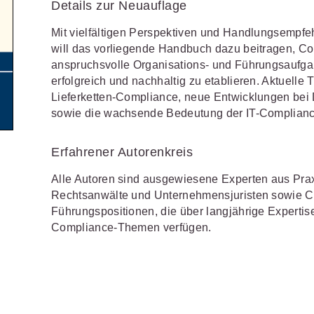
Details zur Neuauflage
Wettbewerb
IT-und Medienrecht
Immaterialg
Mit vielfältigen Perspektiven und Handlungsempf
will das vorliegende Handbuch dazu beitragen, 
Kanzleimanagement
Zivil- und Z
anspruchsvolle Organisations- und Führungsaufg
Medizinrecht
erfolgreich und nachhaltig zu etablieren. Aktuell
Lieferketten-Compliance, neue Entwicklungen bei D
Miet- und
sowie die wachsende Bedeutung der IT-Compliance
Wohneigentumsrecht
Erfahrener Autorenkreis
Alle Autoren sind ausgewiesene Experten aus Pra
Rechtsanwälte und Unternehmensjuristen sowie Co
Führungspositionen, die über langjährige Experti
Compliance-Themen verfügen.