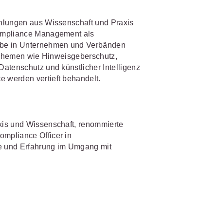
s- und
üterrecht
ehlungen aus Wissenschaft und Praxis
Compliance Management als
ivilprozessrecht
abe in Unternehmen und Verbänden
e Themen wie Hinweisgeberschutz,
atenschutz und künstlicher Intelligenz
 werden vertieft behandelt.
xis und Wissenschaft, renommierte
mpliance Officer in
se und Erfahrung im Umgang mit