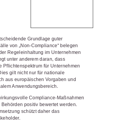
d
IS AKADEMIE
biet passen.
fiziert und zertifiziert: Online-
bildungen
für Fachanwälte
in
tscheidende Grundlage guter
 wichtigen Fachgebieten.
 Dienstrecht
Fälle von „Non-Compliance“ belegen
 Recht
e der Regeleinhaltung im Unternehmen
egt unter anderem daran, dass
mehr erfahren
e Pflichtenspektrum für Unternehmen
s gilt nicht nur für nationale
ch aus europäischen Vorgaben und
rialem Anwendungsbereich.
s wirkungsvolle Compliance-Maßnahmen
sjuristen
 Behörden positiv bewertet werden.
msetzung schützt daher das
ht
Online-Produktberater starten
keholder.
Alle Kontaktmöglichkeiten
gsrecht